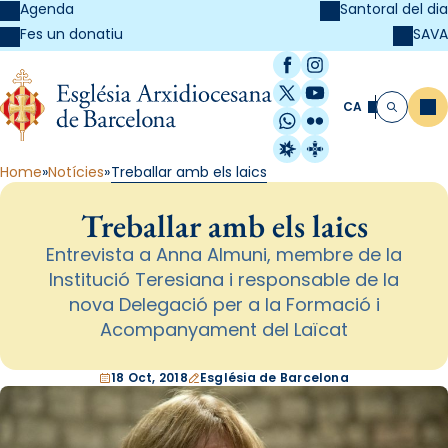
Agenda
Santoral del dia
SAVA
Fes un donatiu
Facebook
Instagram
X / Twitter
YouTube
CA
Me
Cerca
WhatsApp
Flickr
Radio Estel
Catalunya Cristi
Home
Notícies
Treballar amb els laics
Treballar amb els laics
Entrevista a Anna Almuni, membre de la
Institució Teresiana i responsable de la
nova Delegació per a la Formació i
Acompanyament del Laïcat
18 Oct, 2018
Església de Barcelona