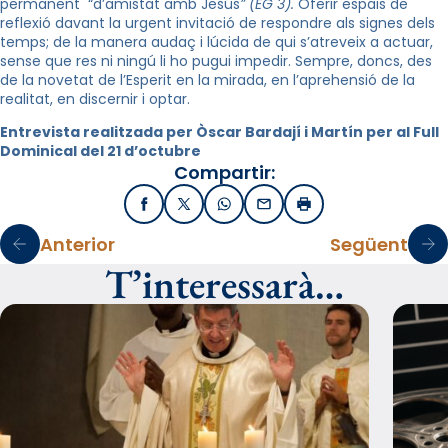
permanent “d’amistat amb Jesús
” (EG 3)
.
Oferir espais de
reflexió davant la urgent invitació de respondre als signes dels
temps; de la manera audaç i lúcida de qui s’atreveix a actuar,
sense que res ni ningú li ho pugui impedir. Sempre, doncs, des
de la novetat de l’Esperit en la mirada, en l’aprehensió de la
realitat, en discernir i optar.
Entrevista realitzada per Òscar Bardají i Martín per al Full
Dominical del 21 d’octubre
Compartir:
Facebook
X / Twitter
WhatsApp
Email
Imprimir
Anterior
Següent
T’interessarà…