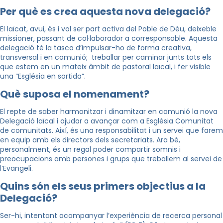
Per
què es crea aquesta nova delegació?
El laïcat, avui, és i vol ser part activa del Poble de Déu, deixeble
missioner, passant de col·laborador a corresponsable. Aquesta
delegació té la tasca d’impulsar-ho de forma creativa,
transversal i en comunió; treballar per caminar junts tots els
que estem en un mateix àmbit de pastoral laïcal, i fer visible
una “Església en sortida”.
Què suposa el nomenament?
El repte de saber harmonitzar i dinamitzar en comunió la nova
Delegació laïcal i ajudar a avançar com a Església Comunitat
de comunitats. Així, és una responsabilitat i un servei que farem
en equip amb els directors dels secretariats. Ara bé,
personalment, és un regal poder compartir somnis i
preocupacions amb persones i grups que treballem al servei de
l’Evangeli.
Quins són els seus primers objectius a la
Delegació?
Ser-hi, intentant acompanyar l’experiència de recerca personal