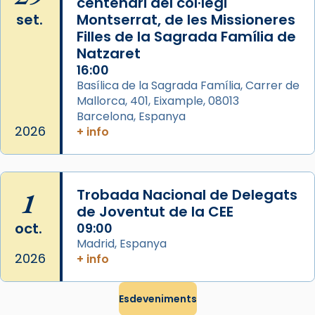
centenari del col·legi
duració aproximada de tres hores. Després,
set.
Montserrat, de les Missioneres
processó (recuperada el 1972) al voltant
Filles de la Sagrada Família de
del temple amb les relíquies de les santes.
Natzaret
Des de 1985 hi participa també un grup de
16:00
diablesses amb música i ball propis. Festa
Basílica de la Sagrada Família, Carrer de
gran a Mataró.
Mallorca, 401, Eixample, 08013
Barcelona, Espanya
«Si vols saber què és calor, ves per les
2026
+ info
Santes a Mataró»🥵.
Photo
View on Facebook
·
Share
1
Trobada Nacional de Delegats
de Joventut de la CEE
oct.
09:00
Madrid, Espanya
2026
+ info
Esdeveniments