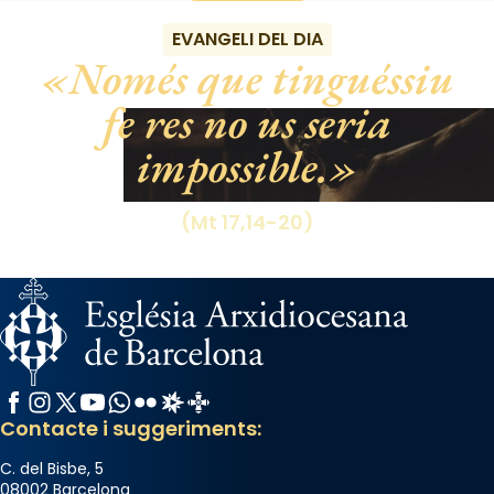
EVANGELI DEL DIA
Només que tinguéssiu
fe res no us seria
impossible.
(Mt 17,14-20)
Facebook
Instagram
X / Twitter
YouTube
WhatsApp
Flickr
Radio Estel
Catalunya Cristiana
Contacte i suggeriments:
C. del Bisbe, 5
08002 Barcelona