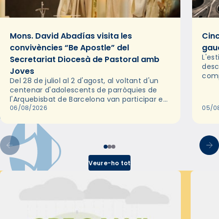
Mons. David Abadías visita les
Cinc
convivències “Be Apostle” del
gaud
L'es
Secretariat Diocesà de Pastoral amb
desc
Joves
comp
Del 28 de juliol al 2 d'agost, al voltant d'un
deix
centenar d'adolescents de parròquies de
trav
l'Arquebisbat de Barcelona van participar en
les convivències Be Apostle, organitzades
06/08/2026
05/0
pel Secretariat Diocesà de Pastoral amb…
Veure-ho tot