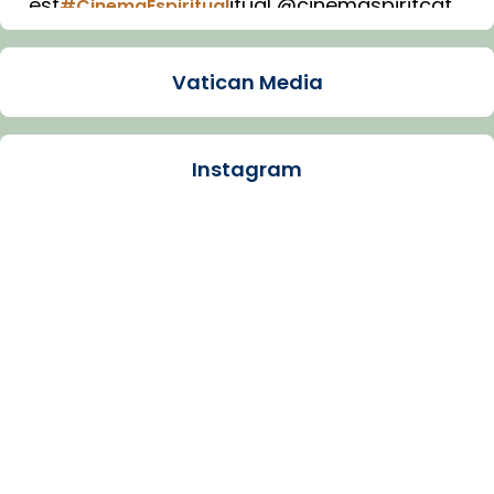
est
itual @cinemaspiritcat
#CinemaEspiritual
Imatge: Generada amb IA (OpenAI)
Video
Vatican Media
View on Facebook
·
Share
Instagram
Arquebisbat de Barcelona
1 week ago
La Carmina va patir depressió. Fa gairebé
dos mesos, a l'Estadi Lluís Companys, la
jove va fer arribar el seu testimoni al papa
Lleó XIV.
Recupera l'entrevista comp
Vatican
tican News 👇
News
www.vaticannews.va/es/iglesia/news/2026-
07/carmina-historia-depresion-papa-viaje-
espana-testimoni...