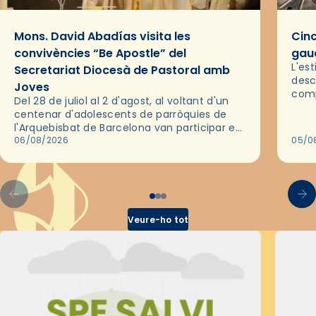
Mons. David Abadías visita les
Cinc
convivències “Be Apostle” del
gaud
L'es
Secretariat Diocesà de Pastoral amb
desc
Joves
comp
Del 28 de juliol al 2 d'agost, al voltant d'un
deix
centenar d'adolescents de parròquies de
trav
l'Arquebisbat de Barcelona van participar en
les convivències Be Apostle, organitzades
06/08/2026
05/0
pel Secretariat Diocesà de Pastoral amb…
Veure-ho tot