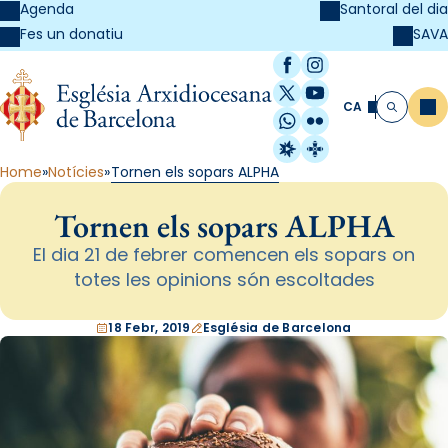
Agenda
Santoral del dia
SAVA
Fes un donatiu
Facebook
Instagram
X / Twitter
YouTube
CA
Me
Cerca
WhatsApp
Flickr
Radio Estel
Catalunya Cristi
Home
Notícies
Tornen els sopars ALPHA
Tornen els sopars ALPHA
El dia 21 de febrer comencen els sopars on
totes les opinions són escoltades
18 Febr, 2019
Església de Barcelona