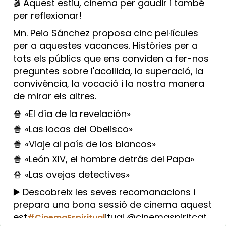
🎬 Aquest estiu, cinema per gaudir i també
per reflexionar!
Mn. Peio Sánchez proposa cinc pel·lícules
per a aquestes vacances. Històries per a
tots els públics que ens conviden a fer-nos
preguntes sobre l'acollida, la superació, la
convivència, la vocació i la nostra manera
de mirar els altres.
🍿 «El día de la revelación»
🍿 «Las locas del Obelisco»
🍿 «Viaje al país de los blancos»
🍿 «León XIV, el hombre detrás del Papa»
🍿 «Las ovejas detectives»
▶️ Descobreix les seves recomanacions i
prepara una bona sessió de cinema aquest
est
itual @cinemaspiritcat
#CinemaEspiritual