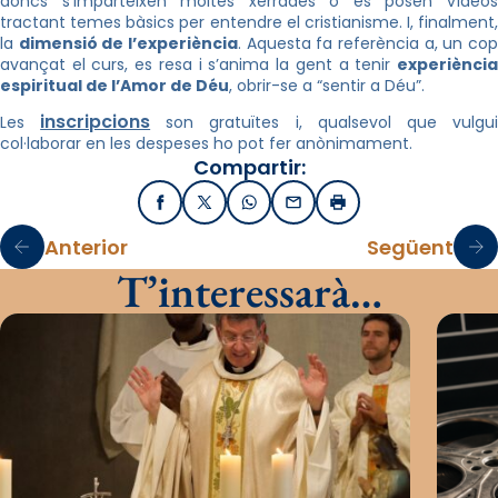
doncs s’imparteixen moltes xerrades o es posen vídeos
tractant temes bàsics per entendre el cristianisme. I, finalment,
la
dimensió de l’experiència
. Aquesta fa referència a, un co
avançat el curs, es resa i s’anima la gent a tenir
experiència
espiritual de l’Amor de Déu
, obrir-se a “sentir a Déu”.
inscripcions
Les
son gratuïtes i, qualsevol que vulgu
col·laborar en les despeses ho pot fer anònimament.
Compartir:
Facebook
X / Twitter
WhatsApp
Email
Imprimir
Anterior
Següent
T’interessarà…