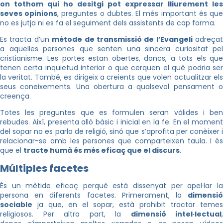
on tothom qui ho desitgi pot expressar lliurement les
seves opinions
, preguntes o dubtes. El més important és qu
no es jutja ni es fa el seguiment dels assistents de cap forma.
Es tracta d’un
mètode de transmissió de l’Evangeli
adreçat
a aquelles persones que senten una sincera curiositat pel
cristianisme. Les portes estan obertes, doncs, a tots els que
tenen certa inquietud interior o que cerquen el què podria ser
la veritat. També, es dirigeix a creients que volen actualitzar els
seus coneixements. Una obertura a qualsevol pensament o
creença.
Totes les preguntes que es formulen seran vàlides i ben
rebudes. Així, presenta allò bàsic i inicial en la fe. En el moment
del sopar no es parla de religió, sinó que s’aprofita per conèixer i
relacionar-se amb les persones que comparteixen taula. I és
que el
tracte humà és més eficaç que el discurs
.
Múltiples facetes
És un mètide eficaç perquè està dissenyat per apel·lar la
persona en diferents facetes. Primerament, la
dimensió
sociable
ja que, en el sopar, està prohibit tractar temes
religiosos. Per altra part, la
dimensió intel·lectual
,