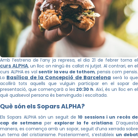
Amb l’estrena de l’any ja represa, el dia 21 de febrer torna el
curs ALPHA
, un lloc on ningú és callat ni jutjat. Al contrari, en e
curs ALPHA es vol
sentir la veu de tothom
, pensis com pensis
Basílica de la Concepció de Barcelona
La
serà la qu
acollirà tots aquells que vulguin participar en el sopar de
presentació, que començarà a les
20:30 h
. Així, és un lloc en e
què qualsevol persona és benvinguda i escoltada.
Què són els Sopars ALPHA?
Els Sopars ALPHA són un seguit de
10 sessions i un recés d
cap de setmana
per
explorar la fe cristiana
. D’aquesta
manera, es comença amb un sopar, seguit d’una xerrada sobre
un tema del cristianisme. Posteriorment, s’estableix
un deba