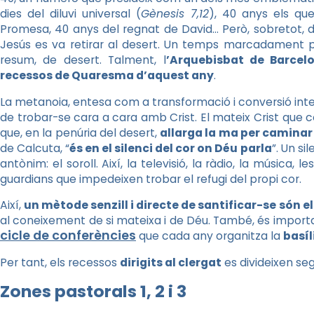
dies del diluvi universal (
Gènesis 7,12
), 40 anys els que
Promesa, 40 anys del regnat de David… Però, sobretot,
Jesús es va retirar al desert. Un temps marcadament pe
resum, de desert. Talment, l
’Arquebisbat de Barcel
recessos de Quaresma d’aquest any
.
La metanoia, entesa com a transformació i conversió inter
de trobar-se cara a cara amb Crist. El mateix Crist que c
que, en la penúria del desert,
allarga la ma per caminar 
de Calcuta, “
és en el silenci del cor on Déu parla
”. Un si
antònim: el soroll. Així, la televisió, la ràdio, la música,
guardians que impedeixen trobar el refugi del propi cor.
Així,
un mètode senzill i directe de santificar-se són e
al coneixement de si mateixa i de Déu. També, és import
cicle de conferències
que cada any organitza la
basíl
Per tant, els recessos
dirigits al clergat
es divideixen se
Zones pastorals 1, 2 i 3