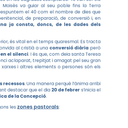
 Moisès va guiar al seu poble fins la Terra
 despuntem el 40 com el nombre de dies que
nitencial, de preparació, de conversió i, en
ona ja consta, doncs, de les dades dels
ior, és vital en el temps quaresmal. Es tracta
onvida al cristià a una
conversió diària
però
en el silenci
. I és que, com deia santa Teresa
lenci aclaparat, trepitjat i amagat pel seu gran
 les xarxes i altres elements o persones són els
ls recessos
. Una manera perquè l’ànima arribi
ant destacar que el dia
20 de febrer
s’inicia el
ica de la Concepció
.
zones pastorals
gons les
: