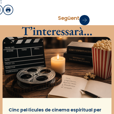
:
sApp
mail
Imprimir
Següent
T’interessarà…
Cinc pel·lícules de cinema espiritual per