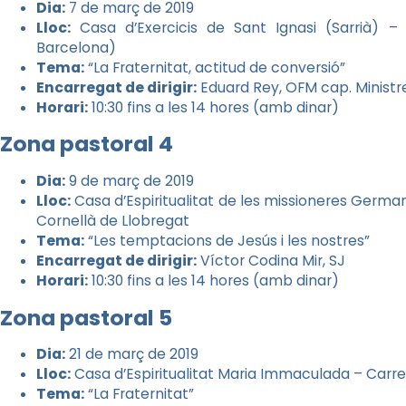
Dia:
7 de març de 2019
Lloc:
Casa d’Exercicis de Sant Ignasi (Sarrià) – 
Barcelona)
Tema:
“La Fraternitat, actitud de conversió”
Encarregat de dirigir:
Eduard Rey, OFM cap. Ministr
Horari:
10:30 fins a les 14 hores (amb dinar)
Zona pastoral 4
Dia:
9 de març de 2019
Lloc:
Casa d’Espiritualitat de les missioneres Germa
Cornellà de Llobregat
Tema:
“Les temptacions de Jesús i les nostres”
Encarregat de dirigir:
Víctor Codina Mir, SJ
Horari:
10:30 fins a les 14 hores (amb dinar)
Zona pastoral 5
Dia:
21 de març de 2019
Lloc:
Casa d’Espiritualitat Maria Immaculada – Carrer
Tema:
“La Fraternitat”