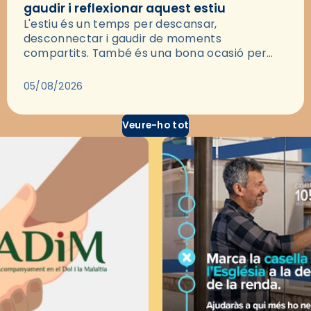
gaudir i reflexionar aquest estiu
L'estiu és un temps per descansar,
desconnectar i gaudir de moments
compartits. També és una bona ocasió per
deixar-se portar per una bona història i, a
través del cinema, reflexionar sobre les…
05/08/2026
Veure-ho tot