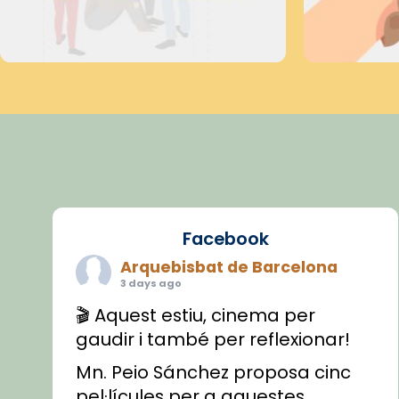
Facebook
Arquebisbat de Barcelona
3 days ago
🎬 Aquest estiu, cinema per
gaudir i també per reflexionar!
Mn. Peio Sánchez proposa cinc
pel·lícules per a aquestes