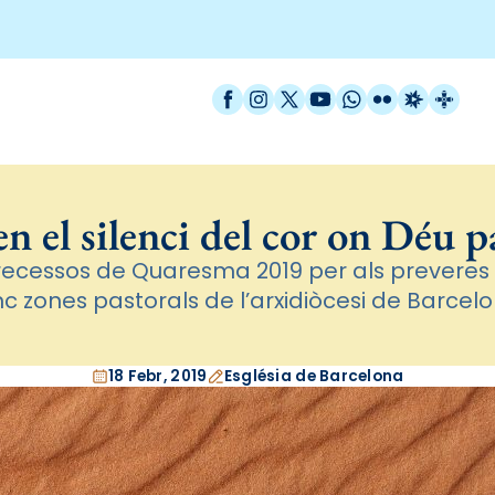
Facebook
Instagram
X / Twitter
YouTube
WhatsApp
Flickr
Radio Est
Catal
en el silenci del cor on Déu p
recessos de Quaresma 2019 per als preveres 
nc zones pastorals de l’arxidiòcesi de Barcel
18 Febr, 2019
Església de Barcelona