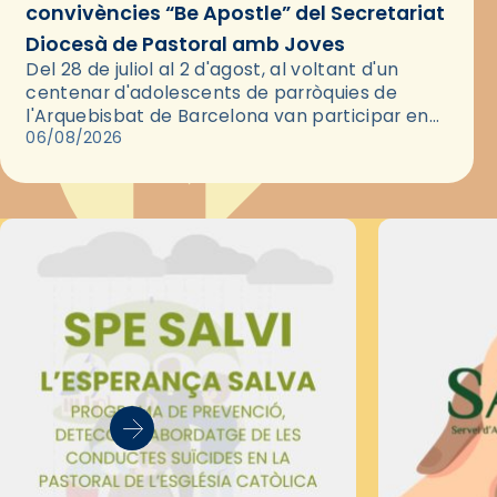
convivències “Be Apostle” del Secretariat
Diocesà de Pastoral amb Joves
Del 28 de juliol al 2 d'agost, al voltant d'un
centenar d'adolescents de parròquies de
l'Arquebisbat de Barcelona van participar en
les convivències Be Apostle, organitzades pel
06/08/2026
Secretariat Diocesà de Pastoral amb…