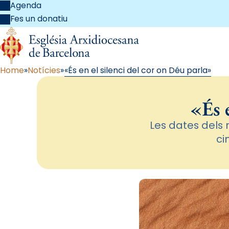
Agenda
Fes un donatiu
Home
Notícies
«És en el silenci del cor on Déu parla»
«És 
Les dates dels 
ci