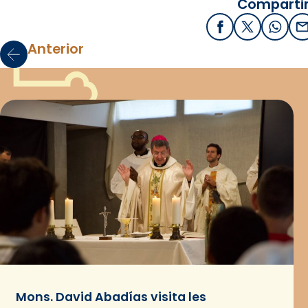
Compartir
Facebook
X / Twitter
What
E
Anterior
Mons. David Abadías visita les