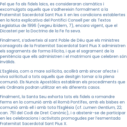
Pel que fa als fidels laics, es consideraran cismàtics i
excomulgats aquells que s’adhereixin formalment a la
Fraternitat Sacerdotal Sant Pius X en les condicions establertes
en la Nota explicativa del Pontifici Consell per als Textos
Legislatius de 1996 (vegeu ibídem, 7), encara vigent, que el
Dicasteri per la Doctrina de la Fe fa seva.
Finalment, s’adverteix al sant Poble de Déu que els ministres
consagrats de la Fraternitat Sacerdotal Sant Pius X administren
els sagraments de forma il·lícita, i que el sagrament de la
penitència que ells administren i el matrimoni que celebren són
invàlids.
L’Església, com a mare sol·lícita, acollirà amb sincer afecte i
viva sol·licitud a tots aquells que desitgin tornar a la plena
comunió. Els Nuncis Apostòlics establiran els procediments que
els Ordinaris podran utilitzar en els diferents casos.
Finalment, la Santa Seu exhorta tots els fidels a romandre
ferms en la comunió amb el Romà Pontífex, amb els bisbes en
comunió amb ell i amb tota l’Església (cf.
Lumen Gentium
, 22;
can. 751 del Codi de Dret Canònic), i a abstenir-se de participar
en les celebracions i activitats promogudes per l’esmentada
Fraternitat Sacerdotal Sant Pius X.