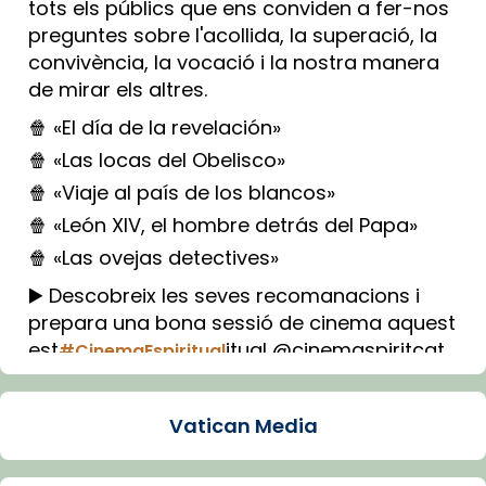
tots els públics que ens conviden a fer-nos
preguntes sobre l'acollida, la superació, la
convivència, la vocació i la nostra manera
de mirar els altres.
🍿 «El día de la revelación»
🍿 «Las locas del Obelisco»
🍿 «Viaje al país de los blancos»
🍿 «León XIV, el hombre detrás del Papa»
🍿 «Las ovejas detectives»
▶️ Descobreix les seves recomanacions i
prepara una bona sessió de cinema aquest
est
itual @cinemaspiritcat
#CinemaEspiritual
Imatge: Generada amb IA (OpenAI)
Video
Vatican Media
View on Facebook
·
Share