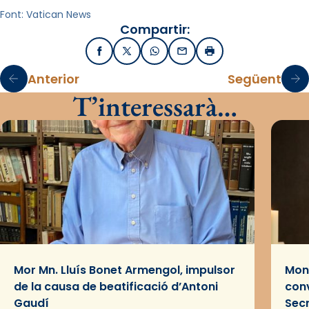
Font: Vatican News
Compartir:
Facebook
X / Twitter
WhatsApp
Email
Imprimir
Anterior
Següent
T’interessarà…
Mor Mn. Lluís Bonet Armengol, impulsor
Mons
de la causa de beatificació d’Antoni
conv
Gaudí
Sec