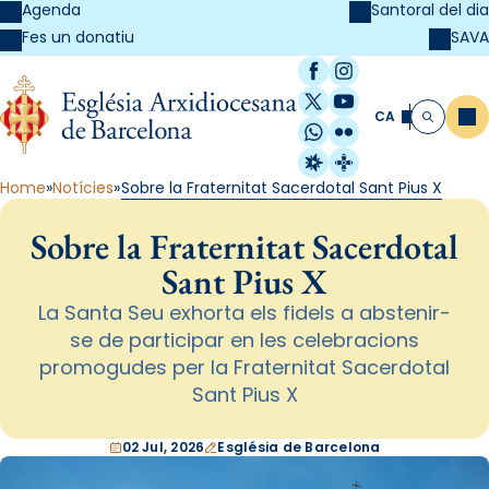
Agenda
Santoral del dia
SAVA
Fes un donatiu
Facebook
Instagram
X / Twitter
YouTube
CA
Me
Cerca
WhatsApp
Flickr
Radio Estel
Catalunya Cristi
Home
Notícies
Sobre la Fraternitat Sacerdotal Sant Pius X
Sobre la Fraternitat Sacerdotal
Sant Pius X
La Santa Seu exhorta els fidels a abstenir-
se de participar en les celebracions
promogudes per la Fraternitat Sacerdotal
Sant Pius X
02 Jul, 2026
Església de Barcelona