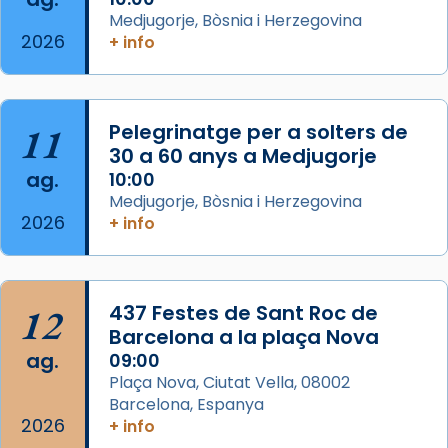
Medjugorje, Bòsnia i Herzegovina
del Sant Pare Lleó XIV a Barcelona, i als
2026
+ info
col·laboradors, a la Catedral de Barcelona.
L’arquebisbe de Barcelona, el cardenal Joan
Josep Omella, ha presidit la missa i l’ha
11
Pelegrinatge per a solters de
concelebrat el bisbe auxiliar de Barcelona,
30 a 60 anys a Medjugorje
Mons. David Abadías.
ag.
10:00
📸 Dr. G. Simón
Medjugorje, Bòsnia i Herzegovina
2026
+ info
Photo
View on Facebook
·
Share
12
437 Festes de Sant Roc de
Arquebisbat de Barcelona
2 weeks ago
Barcelona a la plaça Nova
ag.
09:00
Memòria de les santes Juliana i
Plaça Nova, Ciutat Vella, 08002
Semproniana, verges i màrtirs.
Barcelona, Espanya
2026
Acompanyant la història de sant Cugat, a
+ info