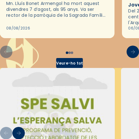
Mn. Lluís Bonet Armengol ha mort aquest
Jov
divendres 7 d’agost, als 95 anys. Va ser
Del 2
rector de la parròquia de la Sagrada Família
cent
de Barcelona durant 25 anys, entre 1993 i
l'Ar
2018,…
08/08/2026
les 
06/0
pel 
Veure-ho tot