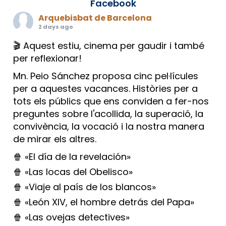
Facebook
Arquebisbat de Barcelona
2 days ago
🎬 Aquest estiu, cinema per gaudir i també
per reflexionar!
Mn. Peio Sánchez proposa cinc pel·lícules
per a aquestes vacances. Històries per a
tots els públics que ens conviden a fer-nos
preguntes sobre l'acollida, la superació, la
convivència, la vocació i la nostra manera
de mirar els altres.
🍿 «El día de la revelación»
🍿 «Las locas del Obelisco»
🍿 «Viaje al país de los blancos»
🍿 «León XIV, el hombre detrás del Papa»
🍿 «Las ovejas detectives»