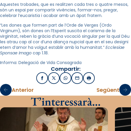
Aquestes trobades, que es realitzen cada tres o quatre mesos,
són un espai per compartir vivències, formar-nos, pregar,
celebrar l’eucaristia i acabar amb un àpat fratern.
“Les dones que formen part de l’Orde de Verges (Ordo
Virginum), són dones on l’Esperit suscita el carisma de la
virginitat, reben la gràcia d’una vocació singular per la qual Déu
les atrau cap al cor d’una aliança nupcial que en el seu designi
etern d’amor ha volgut establir amb la humanitat.”
Ecclesiae
Sponsae Imago
cap 1.18.
Informa: Delegació de Vida Consagrada
Compartir:
Facebook
X / Twitter
WhatsApp
Email
Imprimir
Anterior
Següent
T’interessarà…