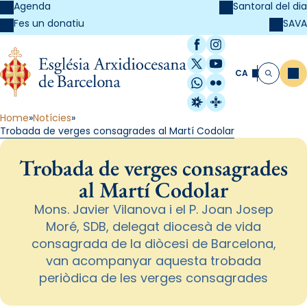
Agenda
Santoral del dia
SAVA
Fes un donatiu
Facebook
Instagram
X / Twitter
YouTube
CA
Me
Cerca
WhatsApp
Flickr
Radio Estel
Catalunya Cristi
Home
Notícies
Trobada de verges consagrades al Martí Codolar
Trobada de verges consagrades
al Martí Codolar
Mons. Javier Vilanova i el P. Joan Josep
Moré, SDB, delegat diocesà de vida
consagrada de la diòcesi de Barcelona,
van acompanyar aquesta trobada
periòdica de les verges consagrades