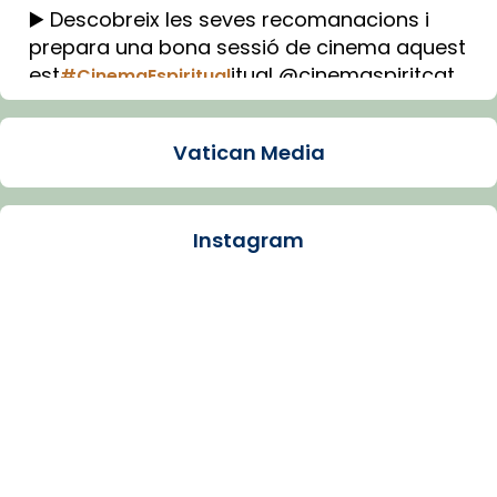
▶️ Descobreix les seves recomanacions i
prepara una bona sessió de cinema aquest
est
itual @cinemaspiritcat
#CinemaEspiritual
Imatge: Generada amb IA (OpenAI)
Video
Vatican Media
View on Facebook
·
Share
Instagram
Arquebisbat de Barcelona
1 week ago
La Carmina va patir depressió. Fa gairebé
dos mesos, a l'Estadi Lluís Companys, la
jove va fer arribar el seu testimoni al papa
Lleó XIV.
Recupera l'entrevista comp
Vatican
tican News 👇
News
www.vaticannews.va/es/iglesia/news/2026-