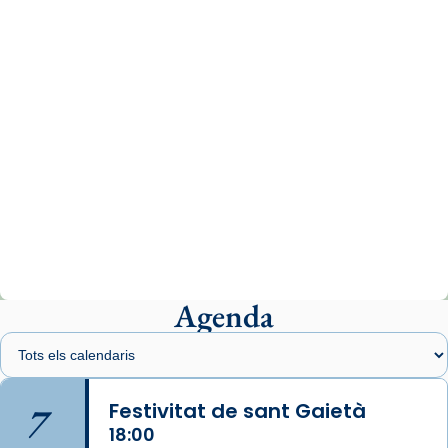
07/carmina-historia-depresion-papa-viaje-
espana-testimoni...
Photo
View on Facebook
·
Share
Arquebisbat de Barcelona
1 week ago
«Avui les santes Juliana i Semproniana ens
ajuden a alçar la mirada»
Mons. Sergi Gordo, bisbe de Tortosa, ha
presidit aquest 27 de juliol la missa de Les
Agenda
Santes de Mataró.
🔗
tinyurl.com/cvu5jmbk
📸 J. Merino
7
Festivitat de sant Gaietà
18:00
Photo