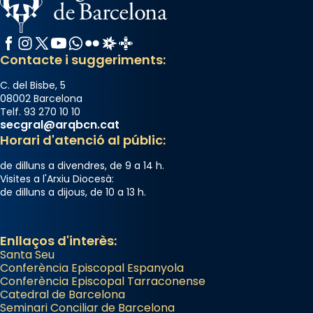
Facebook
Instagram
X / Twitter
YouTube
WhatsApp
Flickr
Radio Estel
Catalunya Cristiana
Contacte i suggeriments:
C. del Bisbe, 5
08002 Barcelona
Telf. 93 270 10 10
secgral@arqbcn.cat
Horari d'atenció al públic:
de dilluns a divendres, de 9 a 14 h.
Visites a l'Arxiu Diocesà:
de dilluns a dijous, de 10 a 13 h.
Enllaços d'interès:
Santa Seu
Conferència Episcopal Espanyola
Conferència Episcopal Tarraconense
Catedral de Barcelona
Seminari Conciliar de Barcelona