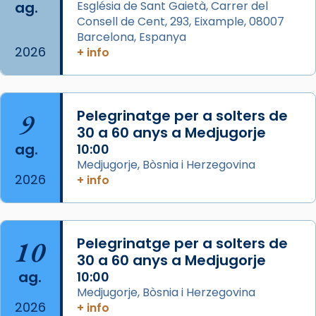
ag.
Església de Sant Gaietà, Carrer del
View on Facebook
·
Share
Consell de Cent, 293, Eixample, 08007
Barcelona, Espanya
2026
Arquebisbat de Barcelona
+ info
is at Catedral
de Barcelona.
2 weeks ago
Aquest dilluns, 27 de juliol, ha tingut lloc la
9
Pelegrinatge per a solters de
missa d’acció de gràcies en agraïment al
30 a 60 anys a Medjugorje
comitè organitzador de la visita apostòlica
ag.
10:00
del Sant Pare Lleó XIV a Barcelona, i als
Medjugorje, Bòsnia i Herzegovina
col·laboradors, a la Catedral de Barcelona.
2026
+ info
L’arquebisbe de Barcelona, el cardenal Joan
Josep Omella, ha presidit la missa i l’ha
concelebrat el bisbe auxiliar de Barcelona,
10
Pelegrinatge per a solters de
Mons. David Abadías.
30 a 60 anys a Medjugorje
📸 Dr. G. Simón
ag.
10:00
Medjugorje, Bòsnia i Herzegovina
Photo
2026
+ info