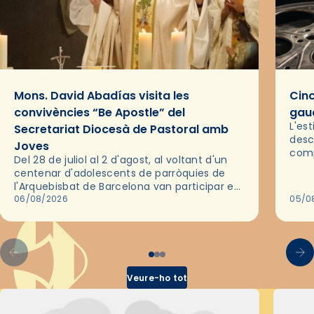
Mons. David Abadías visita les
Cinc
convivències “Be Apostle” del
gaud
L'es
Secretariat Diocesà de Pastoral amb
desc
Joves
comp
Del 28 de juliol al 2 d'agost, al voltant d'un
deix
centenar d'adolescents de parròquies de
trav
l'Arquebisbat de Barcelona van participar en
les convivències Be Apostle, organitzades
06/08/2026
05/0
pel Secretariat Diocesà de Pastoral amb…
Veure-ho tot