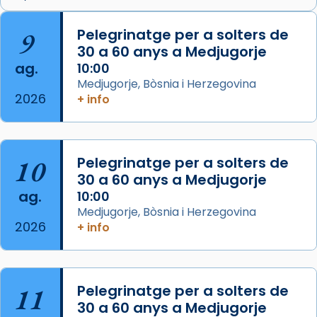
🔗
tinyurl.com/cvu5jmbk
📸 J. Merino
9
Pelegrinatge per a solters de
30 a 60 anys a Medjugorje
Photo
ag.
10:00
View on Facebook
·
Share
Medjugorje, Bòsnia i Herzegovina
2026
+ info
Arquebisbat de Barcelona
is at Catedral
de Barcelona.
2 weeks ago
Aquest dilluns, 27 de juliol, ha tingut lloc la
10
Pelegrinatge per a solters de
missa d’acció de gràcies en agraïment al
30 a 60 anys a Medjugorje
ag.
comitè organitzador de la visita apostòlica
10:00
Medjugorje, Bòsnia i Herzegovina
del Sant Pare Lleó XIV a Barcelona, i als
2026
+ info
col·laboradors, a la Catedral de Barcelona.
L’arquebisbe de Barcelona, el cardenal Joan
Josep Omella, ha presidit la missa i l’ha
11
Pelegrinatge per a solters de
concelebrat el bisbe auxiliar de Barcelona,
30 a 60 anys a Medjugorje
Mons. David Abadías.