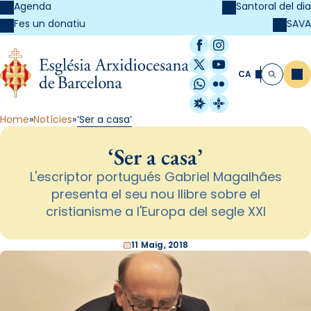
Agenda
Santoral del dia
SAVA
Fes un donatiu
Facebook
Instagram
X / Twitter
YouTube
CA
Me
Cerca
WhatsApp
Flickr
Radio Estel
Catalunya Cristi
Home
Notícies
‘Ser a casa’
‘Ser a casa’
L'escriptor portugués Gabriel Magalhães
presenta el seu nou llibre sobre el
cristianisme a l'Europa del segle XXI
11 Maig, 2018