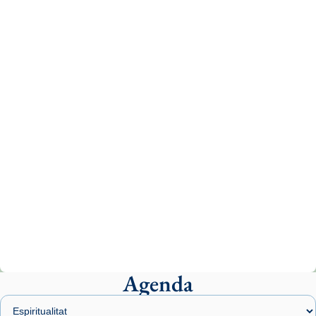
Recupera l'entrevista comp
Vatican
tican News 👇
News
www.vaticannews.va/es/iglesia/news/2026-
07/carmina-historia-depresion-papa-viaje-
espana-testimoni...
Photo
View on Facebook
·
Share
Arquebisbat de Barcelona
2 weeks ago
«Avui les santes Juliana i Semproniana ens
ajuden a alçar la mirada»
Mons. Sergi Gordo, bisbe de Tortosa, ha
presidit aquest 27 de juliol la missa de Les
Agenda
Santes de Mataró.