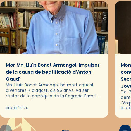
Mor Mn. Lluís Bonet Armengol, impulsor
Mons
de la causa de beatificació d’Antoni
conv
Gaudí
Sec
Mn. Lluís Bonet Armengol ha mort aquest
Jov
divendres 7 d’agost, als 95 anys. Va ser
Del 2
rector de la parròquia de la Sagrada Família
cent
de Barcelona durant 25 anys, entre 1993 i
l'Ar
2018,…
08/08/2026
les 
06/0
pel 