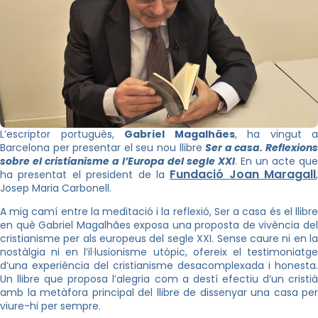
L’escriptor portuguès,
Gabriel Magalhães
, ha vingut a
Barcelona per presentar el seu nou llibre
Ser a casa. Reflexion
sobre el cristianisme a l’Europa del segle XXI
. En un acte que
Fundació Joan Maragall
ha presentat el president de la
,
Josep Maria Carbonell.
A mig camí entre la meditació i la reflexió, Ser a casa és el llibre
en què Gabriel Magalhães exposa una proposta de vivència del
cristianisme per als europeus del segle XXI. Sense caure ni en la
nostàlgia ni en l’il·lusionisme utòpic, ofereix el testimoniatge
d’una experiència del cristianisme desacomplexada i honesta.
Un llibre que proposa l’alegria com a destí efectiu d’un cristià
amb la metàfora principal del llibre de dissenyar una casa per
viure-hi per sempre.