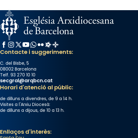
Facebook
Instagram
X / Twitter
YouTube
WhatsApp
Flickr
Radio Estel
Catalunya Cristiana
Contacte i suggeriments:
C. del Bisbe, 5
08002 Barcelona
Telf. 93 270 10 10
secgral@arqbcn.cat
Horari d'atenció al públic:
de dilluns a divendres, de 9 a 14 h.
Visites a l'Arxiu Diocesà:
de dilluns a dijous, de 10 a 13 h.
Enllaços d'interès:
Santa Seu