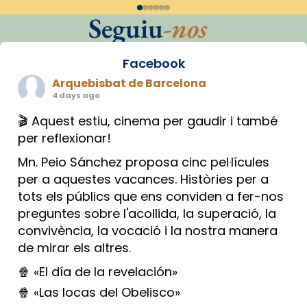
Seguiu
-nos
Facebook
Arquebisbat de Barcelona
4 days ago
🎬 Aquest estiu, cinema per gaudir i també
per reflexionar!
Mn. Peio Sánchez proposa cinc pel·lícules
per a aquestes vacances. Històries per a
tots els públics que ens conviden a fer-nos
preguntes sobre l'acollida, la superació, la
convivència, la vocació i la nostra manera
de mirar els altres.
🍿 «El día de la revelación»
🍿 «Las locas del Obelisco»