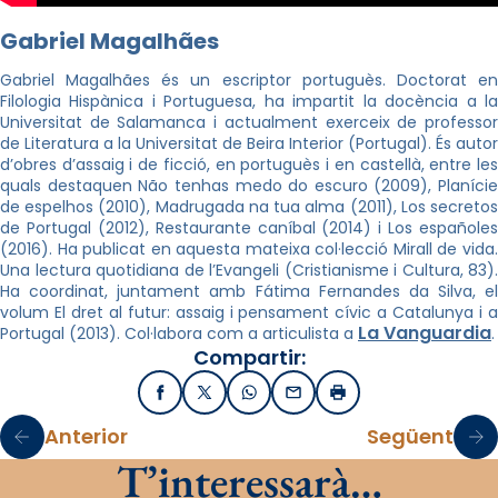
Gabriel Magalhães
Gabriel Magalhães és un escriptor portuguès. Doctorat en
Filologia Hispànica i Portuguesa, ha impartit la docència a la
Universitat de Salamanca i actualment exerceix de professor
de Literatura a la Universitat de Beira Interior (Portugal). És autor
d’obres d’assaig i de ficció, en portuguès i en castellà, entre les
quals destaquen Não tenhas medo do escuro (2009), Planície
de espelhos (2010), Madrugada na tua alma (2011), Los secretos
de Portugal (2012), Restaurante caníbal (2014) i Los españoles
(2016). Ha publicat en aquesta mateixa col·lecció Mirall de vida.
Una lectura quotidiana de l’Evangeli (Cristianisme i Cultura, 83).
Ha coordinat, juntament amb Fátima Fernandes da Silva, el
volum El dret al futur: assaig i pensament cívic a Catalunya i a
La Vanguardia
Portugal (2013). Col·labora com a articulista a
.
Compartir:
Facebook
X / Twitter
WhatsApp
Email
Imprimir
Anterior
Següent
T’interessarà…