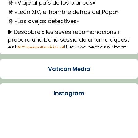
🍿 «Viaje al país de los blancos»
🍿 «León XIV, el hombre detrás del Papa»
🍿 «Las ovejas detectives»
▶️ Descobreix les seves recomanacions i
prepara una bona sessió de cinema aquest
est
itual @cinemaspiritcat
#CinemaEspiritual
Imatge: Generada amb IA (OpenAI)
Video
Vatican Media
View on Facebook
·
Share
Instagram
Arquebisbat de Barcelona
1 week ago
La Carmina va patir depressió. Fa gairebé
dos mesos, a l'Estadi Lluís Companys, la
jove va fer arribar el seu testimoni al papa
Lleó XIV.