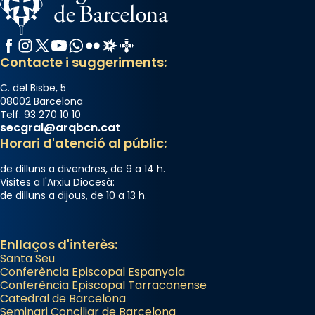
Facebook
Instagram
X / Twitter
YouTube
WhatsApp
Flickr
Radio Estel
Catalunya Cristiana
Contacte i suggeriments:
C. del Bisbe, 5
08002 Barcelona
Telf. 93 270 10 10
secgral@arqbcn.cat
Horari d'atenció al públic:
de dilluns a divendres, de 9 a 14 h.
Visites a l'Arxiu Diocesà:
de dilluns a dijous, de 10 a 13 h.
Enllaços d'interès:
Santa Seu
Conferència Episcopal Espanyola
Conferència Episcopal Tarraconense
Catedral de Barcelona
Seminari Conciliar de Barcelona