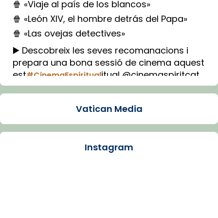
🍿 «Viaje al país de los blancos»
🍿 «León XIV, el hombre detrás del Papa»
🍿 «Las ovejas detectives»
▶️ Descobreix les seves recomanacions i
prepara una bona sessió de cinema aquest
est
itual @cinemaspiritcat
#CinemaEspiritual
Imatge: Generada amb IA (OpenAI)
Video
Vatican Media
View on Facebook
·
Share
Instagram
Arquebisbat de Barcelona
1 week ago
La Carmina va patir depressió. Fa gairebé
dos mesos, a l'Estadi Lluís Companys, la
jove va fer arribar el seu testimoni al papa
Lleó XIV.