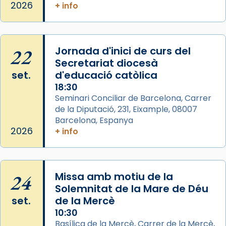
2026
+ info
📸 Dr. G. Simón
Photo
View on Facebook
·
Share
22
Jornada d'inici de curs del
Secretariat diocesà
Arquebisbat de Barcelona
set.
d'educació catòlica
2 weeks ago
18:30
Seminari Conciliar de Barcelona, Carrer
Memòria de les santes Juliana i
de la Diputació, 231, Eixample, 08007
Semproniana, verges i màrtirs.
Barcelona, Espanya
Acompanyant la història de sant Cugat, a
2026
+ info
partir de l’Edat Mitjana sorgeix la tradició
que les santes Juliana (“relatiu a Júlia”) i
Semproniana (“relatiu a Semprònia =
24
Missa amb motiu de la
eterna”) són deixebles seves. I l’any 1667, el
Solemnitat de la Mare de Déu
frare Joan Gaspar Roig, afirma en una obra
set.
de la Mercè
que les santes són filles de l’antiga Iluro.
10:30
Mataró en reivindicarà les relíquies fins que
Basílica de la Mercè, Carrer de la Mercè,