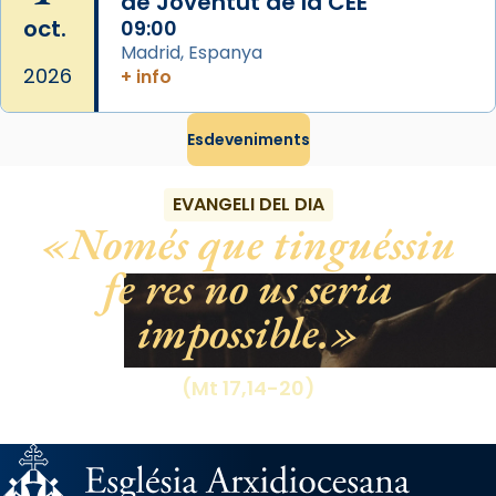
de Joventut de la CEE
oct.
09:00
Madrid, Espanya
2026
+ info
Esdeveniments
EVANGELI DEL DIA
Només que tinguéssiu
fe res no us seria
impossible.
(Mt 17,14-20)