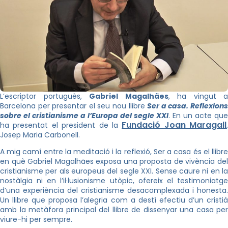
L’escriptor portuguès,
Gabriel Magalhães
, ha vingut a
Barcelona per presentar el seu nou llibre
Ser a casa. Reflexion
sobre el cristianisme a l’Europa del segle XXI
. En un acte que
Fundació Joan Maragall
ha presentat el president de la
,
Josep Maria Carbonell.
A mig camí entre la meditació i la reflexió, Ser a casa és el llibre
en què Gabriel Magalhães exposa una proposta de vivència del
cristianisme per als europeus del segle XXI. Sense caure ni en la
nostàlgia ni en l’il·lusionisme utòpic, ofereix el testimoniatge
d’una experiència del cristianisme desacomplexada i honesta.
Un llibre que proposa l’alegria com a destí efectiu d’un cristià
amb la metàfora principal del llibre de dissenyar una casa per
viure-hi per sempre.