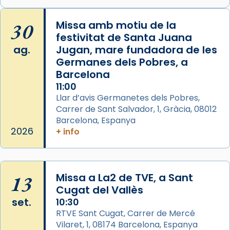
🔗
tinyurl.com/cvu5jmbk
📸 J. Merino
30
Missa amb motiu de la
festivitat de Santa Juana
Photo
ag.
Jugan, mare fundadora de les
View on Facebook
·
Share
Germanes dels Pobres, a
Barcelona
Arquebisbat de Barcelona
is at Catedral
11:00
de Barcelona.
Llar d’avis Germanetes dels Pobres,
2 weeks ago
Carrer de Sant Salvador, 1, Gràcia, 08012
Aquest dilluns, 27 de juliol, ha tingut lloc la
Barcelona, Espanya
missa d’acció de gràcies en agraïment al
2026
+ info
comitè organitzador de la visita apostòlica
del Sant Pare Lleó XIV a Barcelona, i als
col·laboradors, a la Catedral de Barcelona.
13
Missa a La2 de TVE, a Sant
L’arquebisbe de Barcelona, el cardenal Joan
Cugat del Vallès
Josep Omella, ha presidit la missa i l’ha
set.
10:30
concelebrat el bisbe auxiliar de Barcelona,
RTVE Sant Cugat, Carrer de Mercé
Mons. David Abadías.
Vilaret, 1, 08174 Barcelona, Espanya