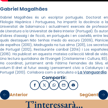
Gabriel Magalhães
Gabriel Magalhães és un escriptor portuguès. Doctorat en
Filologia Hispànica i Portuguesa, ha impartit la docència a la
Universitat de Salamanca i actualment exerceix de professor
de Literatura a la Universitat de Beira Interior (Portugal). És autor
d’obres d’assaig i de ficció, en portuguès i en castellà, entre les
quals destaquen Não tenhas medo do escuro (2009), Planície
de espelhos (2010), Madrugada na tua alma (2011), Los secretos
de Portugal (2012), Restaurante caníbal (2014) i Los españoles
(2016). Ha publicat en aquesta mateixa col·lecció Mirall de vida.
Una lectura quotidiana de l’Evangeli (Cristianisme i Cultura, 83).
Ha coordinat, juntament amb Fátima Fernandes da Silva, el
volum El dret al futur: assaig i pensament cívic a Catalunya i a
La Vanguardia
Portugal (2013). Col·labora com a articulista a
.
Compartir:
Facebook
X / Twitter
WhatsApp
Email
Imprimir
Anterior
Següent
T’interessarà…