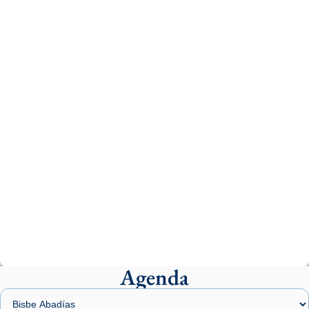
Recupera l'entrevista comp
Vatican
tican News 👇
News
www.vaticannews.va/es/iglesia/news/2026-
07/carmina-historia-depresion-papa-viaje-
espana-testimoni...
Photo
View on Facebook
·
Share
Arquebisbat de Barcelona
2 weeks ago
«Avui les santes Juliana i Semproniana ens
ajuden a alçar la mirada»
Mons. Sergi Gordo, bisbe de Tortosa, ha
presidit aquest 27 de juliol la missa de Les
Agenda
Santes de Mataró.