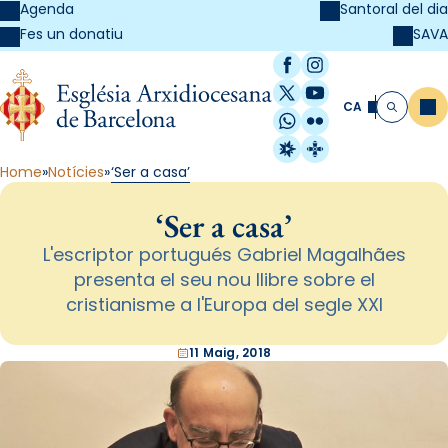
Agenda
Santoral del dia
SAVA
Fes un donatiu
Facebook
Instagram
X / Twitter
YouTube
CA
Me
Cerca
WhatsApp
Flickr
Radio Estel
Catalunya Cristi
Home
Notícies
‘Ser a casa’
‘Ser a casa’
L'escriptor portugués Gabriel Magalhães
presenta el seu nou llibre sobre el
cristianisme a l'Europa del segle XXI
11 Maig, 2018