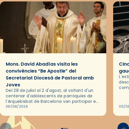
Mons. David Abadías visita les
Cinc
convivències “Be Apostle” del
gaud
L'es
Secretariat Diocesà de Pastoral amb
desc
Joves
comp
Del 28 de juliol al 2 d'agost, al voltant d'un
deix
centenar d'adolescents de parròquies de
trav
l'Arquebisbat de Barcelona van participar en
les convivències Be Apostle, organitzades
06/08/2026
05/0
pel Secretariat Diocesà de Pastoral amb…