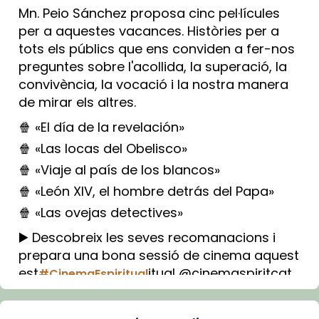
Mn. Peio Sánchez proposa cinc pel·lícules
per a aquestes vacances. Històries per a
tots els públics que ens conviden a fer-nos
preguntes sobre l'acollida, la superació, la
convivència, la vocació i la nostra manera
de mirar els altres.
🍿 «El día de la revelación»
🍿 «Las locas del Obelisco»
🍿 «Viaje al país de los blancos»
🍿 «León XIV, el hombre detrás del Papa»
🍿 «Las ovejas detectives»
▶️ Descobreix les seves recomanacions i
prepara una bona sessió de cinema aquest
est
itual @cinemaspiritcat
#CinemaEspiritual
Imatge: Generada amb IA (OpenAI)