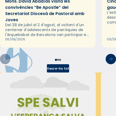
Mons. David Abadías visita les
Cinc
convivències “Be Apostle” del
gaud
L'es
Secretariat Diocesà de Pastoral amb
desc
Joves
comp
Del 28 de juliol al 2 d'agost, al voltant d'un
deix
centenar d'adolescents de parròquies de
trav
l'Arquebisbat de Barcelona van participar en
les convivències Be Apostle, organitzades
06/08/2026
05/0
pel Secretariat Diocesà de Pastoral amb…
Veure-ho tot