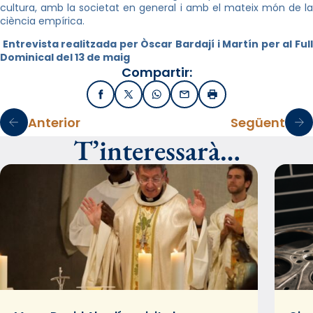
cultura, amb la societat en general i amb el mateix món de la
ciència empírica.
Entrevista realitzada per Òscar Bardají i Martín per al Ful
Dominical del 13 de maig
Compartir:
Facebook
X / Twitter
WhatsApp
Email
Imprimir
Anterior
Següent
T’interessarà…