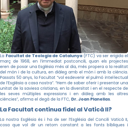
La
Facultat de Teologia de Catalunya
(FTC) va ser erigida el
març de 1968, en l’immediat postconcili, quan els projectes
eren de posar una Església més al dia, més propera a la realitat
del món i de la cultura, en diàleg amb el món i amb la ciència.
Passats 50 anys, la Facultat “vol esdevenir el pulmó intel·lectual
de l’Església a casa nostra”. “Hem de saber oferir i presentar una
unitat de la saviesa cristiana, en la diversitat i en el respecte de
les seves múltiples expressions i en diàleg amb les altres
ciències”, afirma el degà de la FTC,
Dr. Joan Planellas
.
La Facultat continua fidel al Vaticà II?
La nostra Església és i ha de ser l’Església del Concili Vaticà II,
cosa que vol dir un retorn constant a les fonts bíbliques i