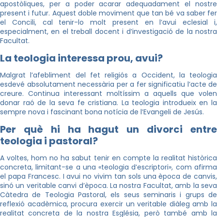
apostòliques, per a poder acarar adequadament el nostre
present i futur. Aquest doble moviment que tan bé va saber fer
el Concili, cal tenir-lo molt present en l’avui eclesial i,
especialment, en el treball docent i d’investigació de la nostra
Facultat.
La teologia interessa prou, avui?
Malgrat l’afebliment del fet religiós a Occident, la teologia
esdevé absolutament necessària per a fer significatiu l’acte de
creure. Continua interessant moltíssim a aquells que volen
donar raó de la seva fe cristiana. La teologia introdueix en la
sempre nova i fascinant bona notícia de l’Evangeli de Jesús.
Per què hi ha hagut un divorci entre
teologia i pastoral?
A voltes, hom no ha sabut tenir en compte la realitat històrica
concreta, limitant-se a una «teologia d’escriptori», com afirma
el papa Francesc. I avui no vivim tan sols una època de canvis,
sinó un veritable canvi d’època. La nostra Facultat, amb la seva
Càtedra de Teologia Pastoral, els seus seminaris i grups de
reflexió acadèmica, procura exercir un veritable diàleg amb la
realitat concreta de la nostra Església, però també amb la