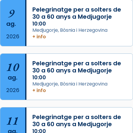
Aquest dilluns, 27 de juliol, ha tingut lloc la
9
Pelegrinatge per a solters de
missa d’acció de gràcies en agraïment al
30 a 60 anys a Medjugorje
comitè organitzador de la visita apostòlica
ag.
10:00
del Sant Pare Lleó XIV a Barcelona, i als
Medjugorje, Bòsnia i Herzegovina
col·laboradors, a la Catedral de Barcelona.
2026
+ info
L’arquebisbe de Barcelona, el cardenal Joan
Josep Omella, ha presidit la missa i l’ha
concelebrat el bisbe auxiliar de Barcelona,
10
Pelegrinatge per a solters de
Mons. David Abadías.
30 a 60 anys a Medjugorje
📸 Dr. G. Simón
ag.
10:00
Medjugorje, Bòsnia i Herzegovina
Photo
2026
+ info
View on Facebook
·
Share
Arquebisbat de Barcelona
11
Pelegrinatge per a solters de
2 weeks ago
30 a 60 anys a Medjugorje
Memòria de les santes Juliana i
ag.
10:00