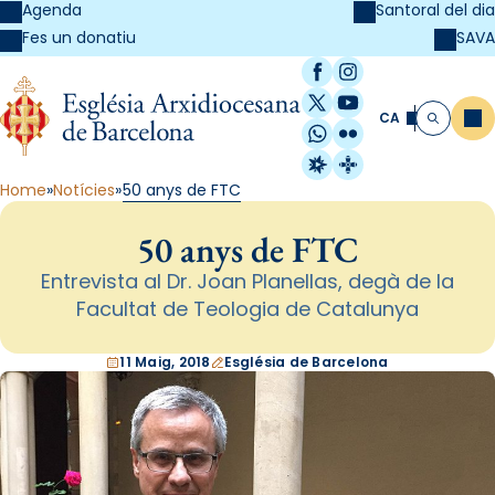
Agenda
Santoral del dia
SAVA
Fes un donatiu
Facebook
Instagram
X / Twitter
YouTube
CA
Me
Cerca
WhatsApp
Flickr
Radio Estel
Catalunya Cristi
Home
Notícies
50 anys de FTC
50 anys de FTC
Entrevista al Dr. Joan Planellas, degà de la
Facultat de Teologia de Catalunya
11 Maig, 2018
Església de Barcelona