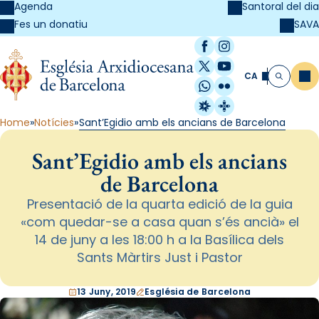
Agenda
Santoral del dia
SAVA
Fes un donatiu
Facebook
Instagram
X / Twitter
YouTube
CA
Me
Cerca
WhatsApp
Flickr
Radio Estel
Catalunya Cristi
Home
Notícies
Sant’Egidio amb els ancians de Barcelona
Sant’Egidio amb els ancians
de Barcelona
Presentació de la quarta edició de la guia
«com quedar-se a casa quan s’és ancià» el
14 de juny a les 18:00 h a la Basílica dels
Sants Màrtirs Just i Pastor
13 Juny, 2019
Església de Barcelona