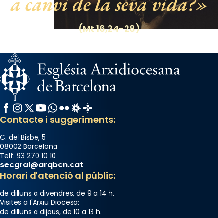
a canvi de la seva vida?
de Barcelona.
2 weeks ago
(Mt 16,24-28)
Aquest dilluns, 27 de juliol, ha tingut lloc la
missa d’acció de gràcies en agraïment al
comitè organitzador de la visita apostòlica
del Sant Pare Lleó XIV a Barcelona, i als
col·laboradors, a la Catedral de Barcelona.
L’arquebisbe de Barcelona, el cardenal Joan
Facebook
Instagram
X / Twitter
YouTube
WhatsApp
Flickr
Radio Estel
Catalunya Cristiana
Josep Omella, ha presidit la missa i l’ha
Contacte i suggeriments:
concelebrat el bisbe auxiliar de Barcelona,
Mons. David Abadías.
C. del Bisbe, 5
08002 Barcelona
📸 Dr. G. Simón
Telf. 93 270 10 10
secgral@arqbcn.cat
Photo
Horari d'atenció al públic:
View on Facebook
·
Share
de dilluns a divendres, de 9 a 14 h.
Visites a l'Arxiu Diocesà:
Arquebisbat de Barcelona
de dilluns a dijous, de 10 a 13 h.
2 weeks ago