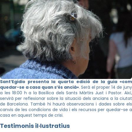
Sant’Egidio presenta la quarta edició de la guia «com
quedar-se a casa quan s’és ancià»
. Serà el proper 14 de jun
a les 18:00 h a la Basílica dels Sants Màrtirs Just i Pastor. Així,
servirà per reflexionar sobre la situació dels ancians a la ciutat
de Barcelona. També hi haurà observacions i dades sobre els
canvis de les condicions de vida i els recursos per quedar-se a
casa en aquest temps de crisi.
Testimonis il·lustratius