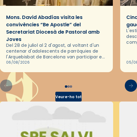
Mons. David Abadías visita les
Cinc
convivències “Be Apostle” del
gaud
L'es
Secretariat Diocesà de Pastoral amb
desc
Joves
comp
Del 28 de juliol al 2 d'agost, al voltant d'un
deix
centenar d'adolescents de parròquies de
trav
l'Arquebisbat de Barcelona van participar en
les convivències Be Apostle, organitzades
06/08/2026
05/0
pel Secretariat Diocesà de Pastoral amb…
Veure-ho tot