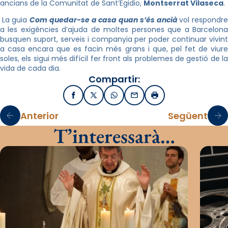
ancians de la Comunitat de Sant’Egidio,
Montserrat Vilaseca
.
La guia
Com quedar-se a casa quan s’és ancià
vol respondr
a les exigències d’ajuda de moltes persones que a Barcelona
busquen suport, serveis i companyia per poder continuar vivint
a casa encara que es facin més grans i que, pel fet de viure
soles, els sigui més difícil fer front als problemes de gestió de la
vida de cada dia.
Compartir:
Facebook
X / Twitter
WhatsApp
Email
Imprimir
Anterior
Següent
T’interessarà…