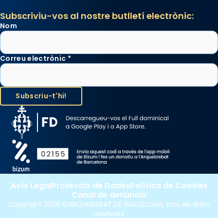
processó (recuperada el 1972) al voltant
Subscriviu-vos al nostre butlletí electrònic:
del temple amb les relíquies de les santes.
Nom
Des de 1985 hi participa també un grup de
diablesses amb música i ball propis. Festa
gran a Mataró.
Correu electrònic
*
«Si vols saber què és calor, ves per les
Santes a Mataró»🥵.
Photo
View on Facebook
·
Share
Avís Legal
Protecció de Dades
Política de Cookies
Canal de denúncia
Copyright 2026 ©ARQUEBISBAT DE BARCELONA, tots els drets
reservats.