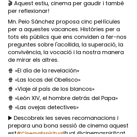
🎬 Aquest estiu, cinema per gaudir i també
per reflexionar!
Mn. Peio Sánchez proposa cinc pel·lícules
per a aquestes vacances. Històries per a
tots els públics que ens conviden a fer-nos
preguntes sobre l'acollida, la superació, la
convivència, la vocació i la nostra manera
de mirar els altres.
🍿 «El día de la revelación»
🍿 «Las locas del Obelisco»
🍿 «Viaje al país de los blancos»
🍿 «León XIV, el hombre detrás del Papa»
🍿 «Las ovejas detectives»
▶️ Descobreix les seves recomanacions i
prepara una bona sessió de cinema aquest
est
itual @cinemaspiritcat
#CinemaEspiritual