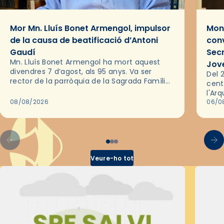
Mor Mn. Lluís Bonet Armengol, impulsor
Mons
de la causa de beatificació d’Antoni
conv
Gaudí
Sec
Mn. Lluís Bonet Armengol ha mort aquest
Jov
divendres 7 d’agost, als 95 anys. Va ser
Del 2
rector de la parròquia de la Sagrada Família
cent
de Barcelona durant 25 anys, entre 1993 i
l'Ar
2018,…
08/08/2026
les 
06/0
pel 
Veure-ho tot