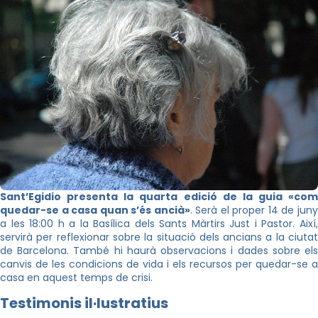
Sant’Egidio presenta la quarta edició de la guia «com
quedar-se a casa quan s’és ancià»
. Serà el proper 14 de jun
a les 18:00 h a la Basílica dels Sants Màrtirs Just i Pastor. Així,
servirà per reflexionar sobre la situació dels ancians a la ciutat
de Barcelona. També hi haurà observacions i dades sobre els
canvis de les condicions de vida i els recursos per quedar-se a
casa en aquest temps de crisi.
Testimonis il·lustratius