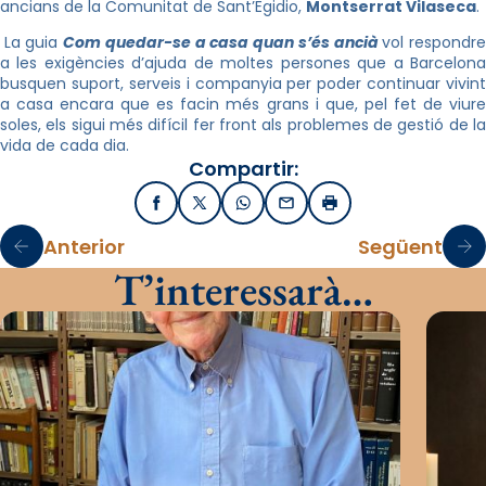
ancians de la Comunitat de Sant’Egidio,
Montserrat Vilaseca
.
La guia
Com quedar-se a casa quan s’és ancià
vol respondr
a les exigències d’ajuda de moltes persones que a Barcelona
busquen suport, serveis i companyia per poder continuar vivint
a casa encara que es facin més grans i que, pel fet de viure
soles, els sigui més difícil fer front als problemes de gestió de la
vida de cada dia.
Compartir:
Facebook
X / Twitter
WhatsApp
Email
Imprimir
Anterior
Següent
T’interessarà…