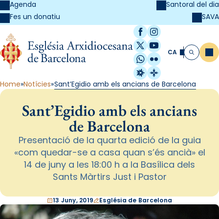
Agenda
Santoral del dia
SAVA
Fes un donatiu
Facebook
Instagram
X / Twitter
YouTube
CA
Me
Cerca
WhatsApp
Flickr
Radio Estel
Catalunya Cristi
Home
Notícies
Sant’Egidio amb els ancians de Barcelona
Sant’Egidio amb els ancians
de Barcelona
Presentació de la quarta edició de la guia
«com quedar-se a casa quan s’és ancià» el
14 de juny a les 18:00 h a la Basílica dels
Sants Màrtirs Just i Pastor
13 Juny, 2019
Església de Barcelona