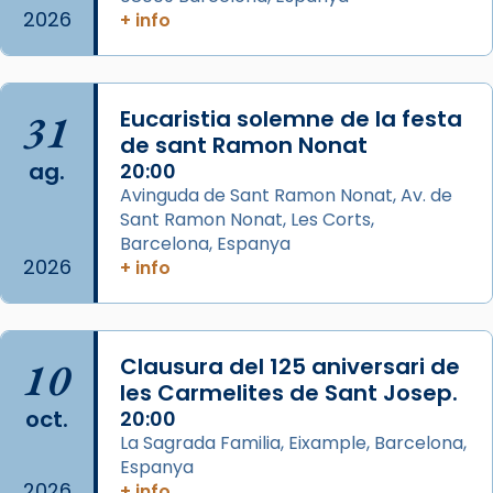
de Barcelona.
2026
+ info
2 weeks ago
Aquest dilluns, 27 de juliol, ha tingut lloc la
missa d’acció de gràcies en agraïment al
31
Eucaristia solemne de la festa
comitè organitzador de la visita apostòlica
de sant Ramon Nonat
del Sant Pare Lleó XIV a Barcelona, i als
ag.
20:00
col·laboradors, a la Catedral de Barcelona.
Avinguda de Sant Ramon Nonat, Av. de
L’arquebisbe de Barcelona, el cardenal Joan
Sant Ramon Nonat, Les Corts,
Josep Omella, ha presidit la missa i l’ha
Barcelona, Espanya
2026
+ info
concelebrat el bisbe auxiliar de Barcelona,
Mons. David Abadías.
📸 Dr. G. Simón
10
Clausura del 125 aniversari de
Photo
les Carmelites de Sant Josep.
View on Facebook
·
Share
oct.
20:00
La Sagrada Familia, Eixample, Barcelona,
Espanya
Arquebisbat de Barcelona
2026
2 weeks ago
+ info