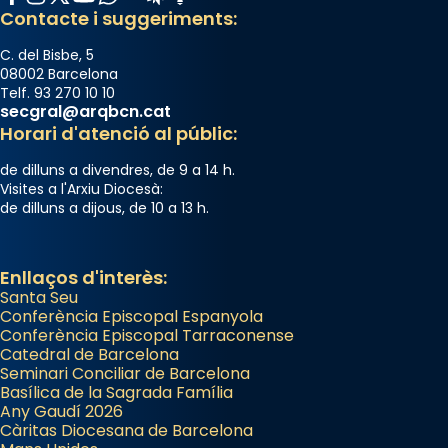
Contacte i suggeriments:
processó (recuperada el 1972) al voltant
del temple amb les relíquies de les santes.
C. del Bisbe, 5
Des de 1985 hi participa també un grup de
08002 Barcelona
diablesses amb música i ball propis. Festa
Telf. 93 270 10 10
secgral@arqbcn.cat
gran a Mataró.
Horari d'atenció al públic:
«Si vols saber què és calor, ves per les
de dilluns a divendres, de 9 a 14 h.
Santes a Mataró»🥵.
Visites a l'Arxiu Diocesà:
de dilluns a dijous, de 10 a 13 h.
Photo
View on Facebook
·
Share
Enllaços d'interès:
Santa Seu
Conferència Episcopal Espanyola
Conferència Episcopal Tarraconense
Catedral de Barcelona
Seminari Conciliar de Barcelona
Basílica de la Sagrada Família
Any Gaudí 2026
Càritas Diocesana de Barcelona