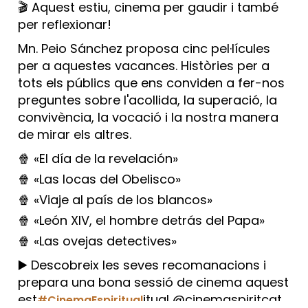
🎬 Aquest estiu, cinema per gaudir i també
per reflexionar!
Mn. Peio Sánchez proposa cinc pel·lícules
per a aquestes vacances. Històries per a
tots els públics que ens conviden a fer-nos
preguntes sobre l'acollida, la superació, la
convivència, la vocació i la nostra manera
de mirar els altres.
🍿 «El día de la revelación»
🍿 «Las locas del Obelisco»
🍿 «Viaje al país de los blancos»
🍿 «León XIV, el hombre detrás del Papa»
🍿 «Las ovejas detectives»
▶️ Descobreix les seves recomanacions i
prepara una bona sessió de cinema aquest
est
itual @cinemaspiritcat
#CinemaEspiritual