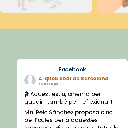
Facebook
Arquebisbat de Barcelona
3 days ago
🎬 Aquest estiu, cinema per
gaudir i també per reflexionar!
Mn. Peio Sánchez proposa cinc
pel·lícules per a aquestes
vacances. Històries per a tots els