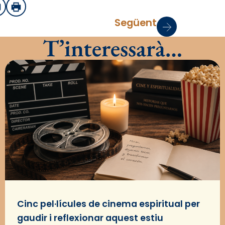
sApp
mail
Imprimir
Següent
T’interessarà…
Cinc pel·lícules de cinema espiritual per
gaudir i reflexionar aquest estiu