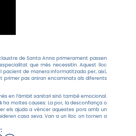
al claustre de Santa Anna primerament passen
especialitat que més necessitin. Aquest lloc
del pacient de manera informatitzada per, així,
 primer pas aniran encaminats als diferents
més en l’àmbit sanitari sinó també emocional.
Hi ha moltes causes: La por, la desconfiança o
arrer els ajuda a vèncer aquestes pors amb un
sideren casa seva. Van a un lloc on tornen a
: