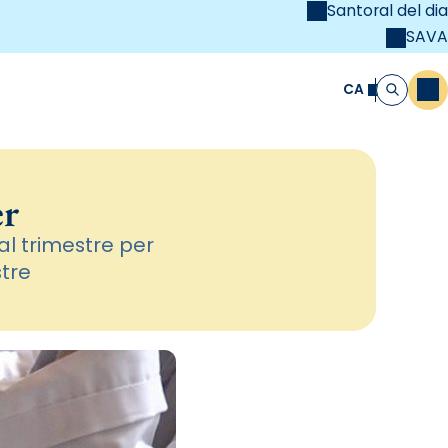
Santoral del dia
SAVA
el
unya Cristiana
CA
M
Cerca
er
al trimestre per
stre