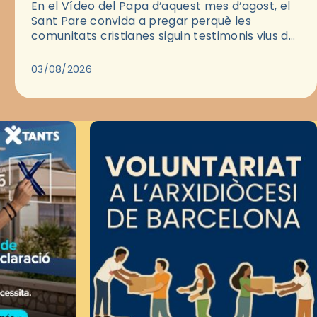
En el Vídeo del Papa d’aquest mes d’agost, el
Sant Pare convida a pregar perquè les
comunitats cristianes siguin testimonis vius de
l’Evangeli enmig de les ciutats. A través d’una
pregària, el…
03/08/2026