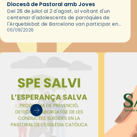
Diocesà de Pastoral amb Joves
Del 28 de juliol al 2 d'agost, al voltant d'un
centenar d'adolescents de parròquies de
l'Arquebisbat de Barcelona van participar en
les convivències Be Apostle, organitzades pel
06/08/2026
Secretariat Diocesà de Pastoral amb…