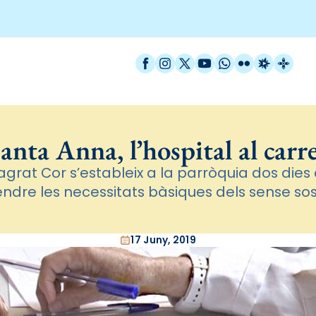
Facebook
Instagram
X / Twitter
YouTube
WhatsApp
Flickr
Radio Est
Catal
anta Anna, l’hospital al carr
Sagrat Cor s’estableix a la parròquia dos dies 
ndre les necessitats bàsiques dels sense so
17 Juny, 2019