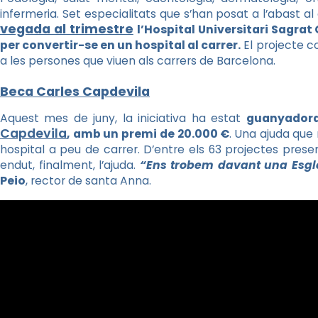
infermeria. Set especialitats que s’han posat a l’abast a
vegada al trimestre
l’Hospital Universitari Sagrat
per convertir-se en un hospital al carrer.
El projecte co
a les persones que viuen als carrers de Barcelona.
Beca Carles Capdevila
Aquest mes de juny, la iniciativa ha estat
guanyadora
Capdevila
, amb un premi de 20.000 €
. Una ajuda que
hospital a peu de carrer. D’entre els 63 projectes present
endut, finalment, l’ajuda.
“Ens trobem davant una Esglé
Peio
, rector de santa Anna.