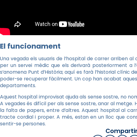
El funcionament
Una vegada els usuaris de l’hospital de carrer arriben 
per un servei mèdic que els derivarà posteriorment a l’
s’anomena Punt d’Història; aquí es farà l’historial clínic 
poder-se recuperar fàcilment. Un cop han acabat aquest
departaments.
Aquest hospital improvisat ajuda als sense sostre, no no
A vegades és difícil per als sense sostre, anar al metge. 
la falta de papers, entre d’altres. Aquest hospital al c
tracte cordial i proper. A més, estan en un lloc que con
sentir-se persones.
Compartir