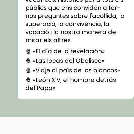
públics que ens conviden a fer-
nos preguntes sobre l'acollida, la
superació, la convivència, la
vocació i la nostra manera de
mirar els altres.
🍿 «El día de la revelación»
🍿 «Las locas del Obelisco»
🍿 «Viaje al país de los blancos»
🍿 «León XIV, el hombre detrás
del Papa»
🍿 «Las ovejas detectives»
▶️ Descobreix les seves
recomanacions i prepara una
bona sessió de cinema aquest
est
itual
#CinemaEspiritual