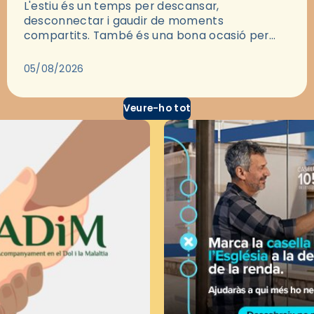
L'estiu és un temps per descansar,
desconnectar i gaudir de moments
compartits. També és una bona ocasió per
deixar-se portar per una bona història i, a
través del cinema, reflexionar sobre les…
05/08/2026
Veure-ho tot