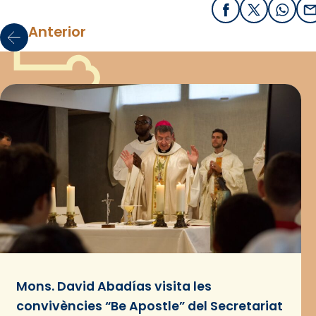
Facebook
X / Twitter
What
E
Anterior
Mons. David Abadías visita les
convivències “Be Apostle” del Secretariat