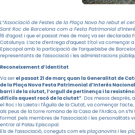
L”Associació de Festes de la Plaça Nova ha rebut el cert
Sant Roc de Barcelona com a Festa Patrimonial d’Interè
16 d’agost i que el passat mes de març va ser declarada F
Catalunya. L’acte d’entrega d’aquest títol va començar a 
Episcopal amb la participació de l’arquebisbe de Barcelo
representants de l’associació i les administracions públiq
Reconeixement d’identitat
Va ser
el passat 21 de març quan la Generalitat de Cat
de la Plaça Nova Festa Patrimonial d’Interès Nacional
barri i de la ciutat, l’orgull de pertinença i la resistèn
difícils aquest racó de la ciutat”
. Dos mesos després, a
el Roc i la
Laieta
i l’Àguila de la Ciutat, va començar l’acte,
als peus de la torre romana de la Casa de l’
Ardica
, on s’
hi
format pels membres de l’associació i les personalitats va
entrar al Palau Episcopal.
Els de l’associació, coneguts com els
plaçanovins
i les
pl