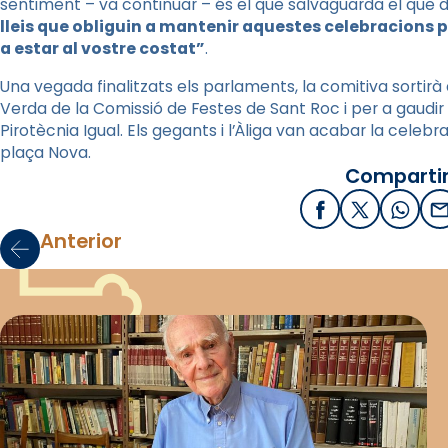
sentiment – va continuar – és el que salvaguarda el que d
lleis que obliguin a mantenir aquestes celebracions
a estar al vostre costat”
.
Una vegada finalitzats els parlaments, la comitiva sortirà 
Verda de la Comissió de Festes de Sant Roc i per a gaudir
Pirotècnia Igual. Els gegants i l’Àliga van acabar la celebra
plaça Nova.
Compartir
Facebook
X / Twitter
What
E
Anterior