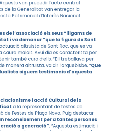
Aquests van precedir l’acte central
ts de la Generalitat van entregar la
Festa Patrimonial d’Interès Nacional.
s de l’associació els seus “lligams de
itat i va demanar “que la figura de Sant
’actuació altruista de Sant Roc, que es va
a caure malalt. Avui dia es caracteritza per
enir també cura d’ells. “Ell treballava per
manera altruista, va dir l’arquebisbe. “
Que
idualista siguem testimonis d’aquesta
ciacionisme i acció Cultural de la
ificat
a la representant de festes de
ió de Festes de Plaça Nova. Puig destacar
 un reconeixement per a tantes persones
neració a generació”
. “Aquesta estimació i