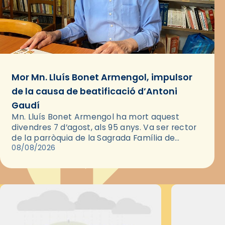
Mor Mn. Lluís Bonet Armengol, impulsor
de la causa de beatificació d’Antoni
Gaudí
Mn. Lluís Bonet Armengol ha mort aquest
divendres 7 d’agost, als 95 anys. Va ser rector
de la parròquia de la Sagrada Família de
Barcelona durant 25 anys, entre 1993 i 2018,…
08/08/2026