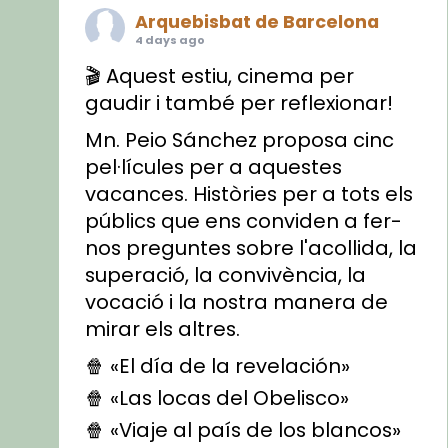
Arquebisbat de Barcelona
4 days ago
🎬 Aquest estiu, cinema per
gaudir i també per reflexionar!
Mn. Peio Sánchez proposa cinc
pel·lícules per a aquestes
vacances. Històries per a tots els
públics que ens conviden a fer-
nos preguntes sobre l'acollida, la
superació, la convivència, la
vocació i la nostra manera de
mirar els altres.
🍿 «El día de la revelación»
🍿 «Las locas del Obelisco»
🍿 «Viaje al país de los blancos»