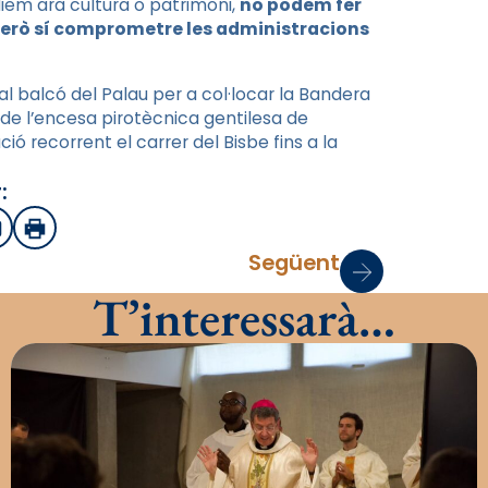
iem ara cultura o patrimoni,
no podem fer
 però sí comprometre les administracions
al balcó del Palau per a col·locar la Bandera
 de l’encesa pirotècnica gentilesa de
ció recorrent el carrer del Bisbe fins a la
:
sApp
mail
Imprimir
Següent
T’interessarà…