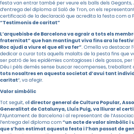
festa van entrar també per veure els balls dels Gegants, 
d’entrega del diploma al Saló de Tron, on els representan
certificació de la declaració que acredita la festa com a 
“Testimonis de caritat”
L’arquebisbe de Barcelona va agrair a tots els membre
fraternitat” que han mantingut viva fins ara la festiv
Roc ajudi a viure el que ell va fer”
. Omella va destacar l
dedicar a curar tots aquells malalts de la pesta fins que v
ser patró de les epidèmies contagioses i dels gossos, per t
Déu i pèls demés sense buscar recompenses, treballant de 
tots nosaltres en aquesta societat d’avui tant indiv
caritat
“, va afegir.
Valor simbòlic
Tot seguit
, e
l director general de Cultura Popular, Asso
Generalitat de Catalunya, Lluís Puig
, va lliurar el cert
l’Ajuntament de Barcelona i al representant de l’Associac
l’entrega del diploma com
“un acte de valor simbòlic i
que s’han estimat aquesta festa i l’han passat de ge