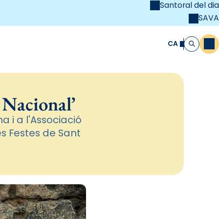
Santoral del dia
SAVA
el
unya Cristiana
CA
M
Cerca
 Nacional’
 i a l'Associació
es Festes de Sant