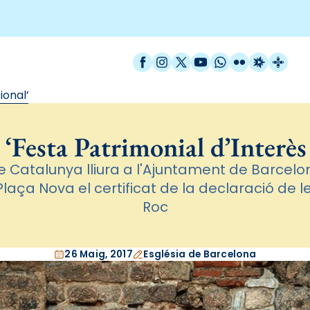
Facebook
Instagram
X / Twitter
YouTube
WhatsApp
Flickr
Radio Est
Catal
ional’
 ‘Festa Patrimonial d’Interès
e Catalunya lliura a l'Ajuntament de Barcelona
Plaça Nova el certificat de la declaració de l
Roc
26 Maig, 2017
Església de Barcelona