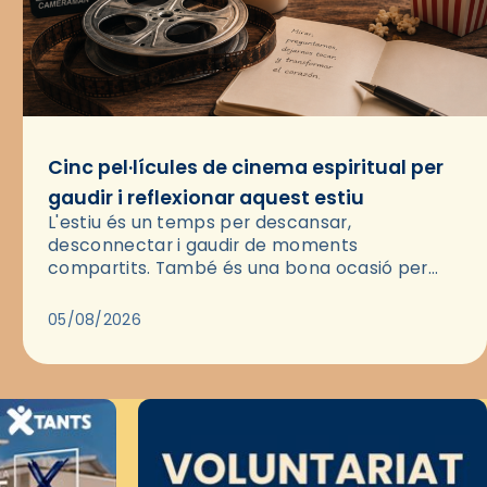
Cinc pel·lícules de cinema espiritual per
gaudir i reflexionar aquest estiu
L'estiu és un temps per descansar,
desconnectar i gaudir de moments
compartits. També és una bona ocasió per
deixar-se portar per una bona història i, a
través del cinema, reflexionar sobre les…
05/08/2026