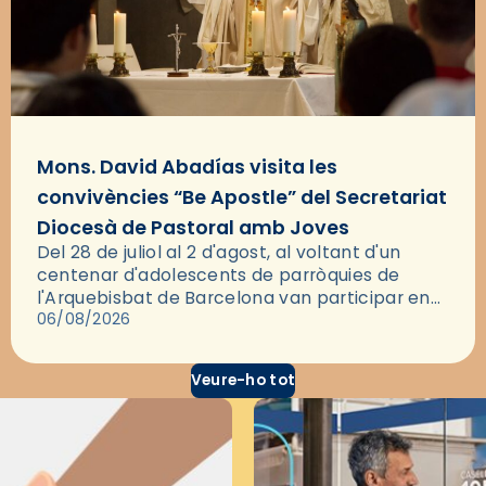
Mons. David Abadías visita les
convivències “Be Apostle” del Secretariat
Diocesà de Pastoral amb Joves
Del 28 de juliol al 2 d'agost, al voltant d'un
centenar d'adolescents de parròquies de
l'Arquebisbat de Barcelona van participar en
les convivències Be Apostle, organitzades pel
06/08/2026
Secretariat Diocesà de Pastoral amb…
Veure-ho tot