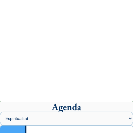
tican News 👇
News
www.vaticannews.va/es/iglesia/news/2026-
07/carmina-historia-depresion-papa-viaje-
espana-testimoni...
Photo
View on Facebook
·
Share
Arquebisbat de Barcelona
2 weeks ago
«Avui les santes Juliana i Semproniana ens
ajuden a alçar la mirada»
Mons. Sergi Gordo, bisbe de Tortosa, ha
presidit aquest 27 de juliol la missa de Les
Agenda
Santes de Mataró.
🔗
tinyurl.com/cvu5jmbk
📸 J. Merino