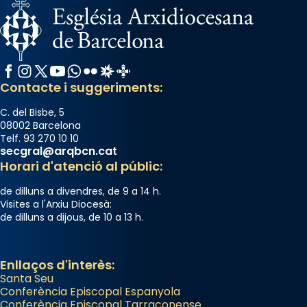
Facebook
Instagram
X / Twitter
YouTube
WhatsApp
Flickr
Radio Estel
Catalunya Cristiana
Contacte i suggeriments:
C. del Bisbe, 5
08002 Barcelona
Telf. 93 270 10 10
secgral@arqbcn.cat
Horari d'atenció al públic:
de dilluns a divendres, de 9 a 14 h.
Visites a l'Arxiu Diocesà:
de dilluns a dijous, de 10 a 13 h.
Enllaços d'interès:
Santa Seu
Conferència Episcopal Espanyola
Conferència Episcopal Tarraconense