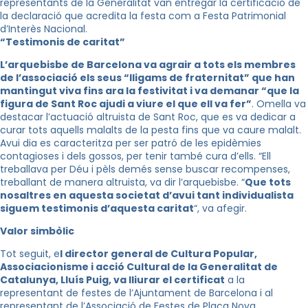
representants de la Generalitat van entregar la certificació de
la declaració que acredita la festa com a Festa Patrimonial
d’Interès Nacional.
“Testimonis de caritat”
L’arquebisbe de Barcelona va agrair a tots els membres
de l’associació els seus “lligams de fraternitat” que han
mantingut viva fins ara la festivitat i va demanar “que la
figura de Sant Roc ajudi a viure el que ell va fer”
. Omella va
destacar l’actuació altruista de Sant Roc, que es va dedicar a
curar tots aquells malalts de la pesta fins que va caure malalt.
Avui dia es caracteritza per ser patró de les epidèmies
contagioses i dels gossos, per tenir també cura d’ells. “Ell
treballava per Déu i pèls demés sense buscar recompenses,
treballant de manera altruista, va dir l’arquebisbe. “
Que tots
nosaltres en aquesta societat d’avui tant individualista
siguem testimonis d’aquesta caritat
“, va afegir.
Valor simbòlic
Tot seguit
, e
l director general de Cultura Popular,
Associacionisme i acció Cultural de la Generalitat de
Catalunya, Lluís Puig
, va lliurar el certificat
a la
representant de festes de l’Ajuntament de Barcelona i al
representant de l’Associació de Festes de Plaça Nova.