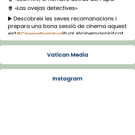
🍿 «Las ovejas detectives»
▶️ Descobreix les seves recomanacions i
prepara una bona sessió de cinema aquest
est
itual @cinemaspiritcat
#CinemaEspiritual
Imatge: Generada amb IA (OpenAI)
Video
Vatican Media
View on Facebook
·
Share
Instagram
Arquebisbat de Barcelona
1 week ago
La Carmina va patir depressió. Fa gairebé
dos mesos, a l'Estadi Lluís Companys, la
jove va fer arribar el seu testimoni al papa
Lleó XIV.
Recupera l'entrevista comp
Vatican