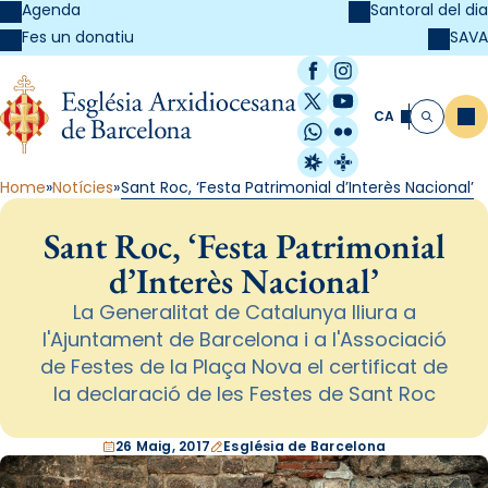
Agenda
Santoral del dia
SAVA
Fes un donatiu
Facebook
Instagram
X / Twitter
YouTube
CA
Me
Cerca
WhatsApp
Flickr
Radio Estel
Catalunya Cristi
Home
Notícies
Sant Roc, ‘Festa Patrimonial d’Interès Nacional’
Sant Roc, ‘Festa Patrimonial
d’Interès Nacional’
La Generalitat de Catalunya lliura a
l'Ajuntament de Barcelona i a l'Associació
de Festes de la Plaça Nova el certificat de
la declaració de les Festes de Sant Roc
26 Maig, 2017
Església de Barcelona