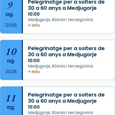
9
Pelegrinatge per a solters de
30 a 60 anys a Medjugorje
Photo
ag.
10:00
View on Facebook
·
Share
Medjugorje, Bòsnia i Herzegovina
2026
+ info
Arquebisbat de Barcelona
is at Catedral
de Barcelona.
2 weeks ago
Aquest dilluns, 27 de juliol, ha tingut lloc la
10
Pelegrinatge per a solters de
missa d’acció de gràcies en agraïment al
30 a 60 anys a Medjugorje
ag.
comitè organitzador de la visita apostòlica
10:00
Medjugorje, Bòsnia i Herzegovina
del Sant Pare Lleó XIV a Barcelona, i als
2026
+ info
col·laboradors, a la Catedral de Barcelona.
L’arquebisbe de Barcelona, el cardenal Joan
Josep Omella, ha presidit la missa i l’ha
11
Pelegrinatge per a solters de
concelebrat el bisbe auxiliar de Barcelona,
30 a 60 anys a Medjugorje
Mons. David Abadías.
ag.
10:00
📸 Dr. G. Simón
Medjugorje, Bòsnia i Herzegovina