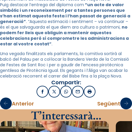
Puig destacar l’entrega del diploma com
“un acte de valor
simbòlic i un reconeixement per a tantes persones que
s’han estimat aquesta festa i l’han passat de generació a
generació”
. “Aquesta estimació i sentiment – va continuar –
és el que salvaguarda el que diem ara cultura o patrimoni,
no
podem fer lleis que obliguin a mantenir aquestes
celebracions però sí comprometre les administracions a
estar al vostre costat”
.
Una vegada finalitzats els parlaments, la comitiva sortirà al
balcó del Palau per a col·locar la Bandera Verda de la Comissió
de Festes de Sant Roc i per a gaudir de l’encesa pirotècnica
gentilesa de Pirotècnia Igual. Els gegants i l’Àliga van acabar la
celebració recorrent el carrer del Bisbe fins a la plaça Nova.
Compartir:
Facebook
X / Twitter
WhatsApp
Email
Imprimir
Anterior
Següent
T’interessarà…