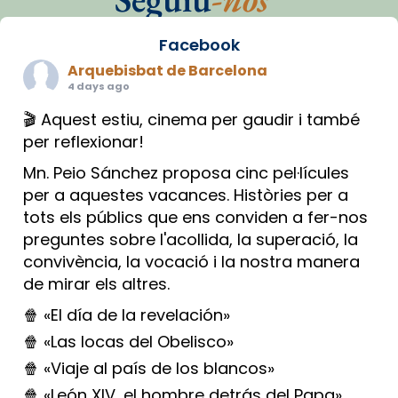
Facebook
Arquebisbat de Barcelona
4 days ago
🎬 Aquest estiu, cinema per gaudir i també
per reflexionar!
Mn. Peio Sánchez proposa cinc pel·lícules
per a aquestes vacances. Històries per a
tots els públics que ens conviden a fer-nos
preguntes sobre l'acollida, la superació, la
convivència, la vocació i la nostra manera
de mirar els altres.
🍿 «El día de la revelación»
🍿 «Las locas del Obelisco»
🍿 «Viaje al país de los blancos»
🍿 «León XIV, el hombre detrás del Papa»