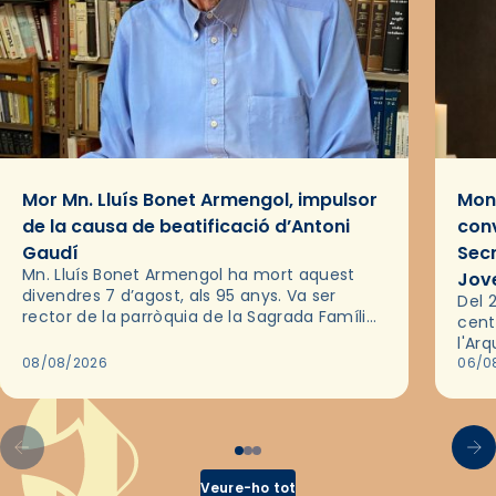
Mor Mn. Lluís Bonet Armengol, impulsor
Mons
de la causa de beatificació d’Antoni
conv
Gaudí
Sec
Mn. Lluís Bonet Armengol ha mort aquest
Jov
divendres 7 d’agost, als 95 anys. Va ser
Del 2
rector de la parròquia de la Sagrada Família
cent
de Barcelona durant 25 anys, entre 1993 i
l'Ar
2018,…
08/08/2026
les 
06/0
pel 
Veure-ho tot