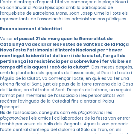
L’acte d’entrega d’aquest títol va començar a la plaça Nova i
va continuar al Palau Episcopal amb la participació de
l’arquebisbe de Barcelona, Mons. Joan Josep Omella i tots els
representants de l’associació i les administracions públiques.
Reconeixement d’identitat
Va ser
el passat 21 de març quan la Generalitat de
Catalunya va declarar les Festes de Sant Roc de la Plaça
Nova Festa Patrimonial d’Interès Nacional per “haver
mantingut la identitat del barri i de la ciutat, l’orgull de
pertinença i la resistència per a sobreviure i fer visible en
temps difícils aquest racó de la ciutat”
. Dos mesos després,
amb la plantada dels gegants de l’associació, el Roc i la
Laieta
i
l’Àguila de la Ciutat, va començar l’acte, en què es va fer una
ofrena floral al Sant, just als peus de la torre romana de la Casa
de l’
Ardica
, on s’
hi
troba el Sant. Després de l’ofrena, un seguici
format pels membres de l’associació i les personalitats van
recórrer l’avinguda de la Catedral fins a entrar al Palau
Episcopal.
Els de l’associació, coneguts com els
plaçanovins
i les
plaçanovines
i els amics i col·laboradors de la festa van entrar
també per veure els balls dels Gegants, Aquests van precedir
l’acte central d’entrega del diploma al Saló de Tron, on els