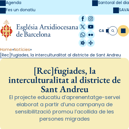
Agenda
Santoral del dia
SAVA
Fes un donatiu
Facebook
Instagram
X / Twitter
YouTube
CA
Me
Cerca
WhatsApp
Flickr
Radio Estel
Catalunya Cristi
Home
Notícies
[Rec]fugiades, la interculturalitat al districte de Sant Andreu
[Rec]fugiades, la
interculturalitat al districte de
Sant Andreu
El projecte educatiu d’aprenentatge-servei
elaborat a partir d’una campanya de
sensibilització promou l’acollida de les
persones migrades