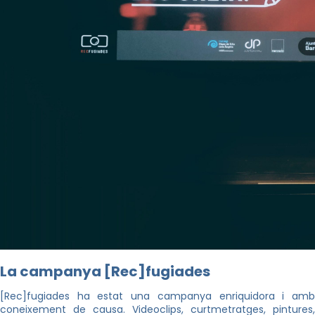
La campanya [Rec]fugiades
[Rec]fugiades ha estat una campanya enriquidora i amb
coneixement de causa. Videoclips, curtmetratges, pintures,