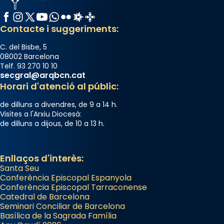
italianitzant; s’interpreta per privilegi
Facebook
Instagram
X / Twitter
YouTube
WhatsApp
Flickr
Radio Estel
Catalunya Cristiana
pontifici, amb orquestra i cor, i té una
Contacte i suggeriments:
duració aproximada de tres hores. Després,
processó (recuperada el 1972) al voltant
C. del Bisbe, 5
08002 Barcelona
del temple amb les relíquies de les santes.
Telf. 93 270 10 10
Des de 1985 hi participa també un grup de
secgral@arqbcn.cat
diablesses amb música i ball propis. Festa
Horari d'atenció al públic:
gran a Mataró.
de dilluns a divendres, de 9 a 14 h.
«Si vols saber què és calor, ves per les
Visites a l'Arxiu Diocesà:
de dilluns a dijous, de 10 a 13 h.
Santes a Mataró»🥵.
Photo
Enllaços d'interès:
View on Facebook
·
Share
Santa Seu
Conferència Episcopal Espanyola
Arquebisbat de Barcelona
Conferència Episcopal Tarraconense
Catedral de Barcelona
2 weeks ago
Seminari Conciliar de Barcelona
Jaume, fill de Zebedeu, és juntament amb el
Basílica de la Sagrada Família