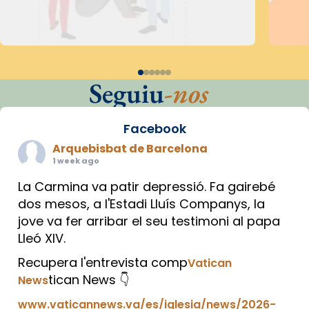
Seguiu
-nos
Facebook
Arquebisbat de Barcelona
1 week ago
La Carmina va patir depressió. Fa gairebé
dos mesos, a l'Estadi Lluís Companys, la
jove va fer arribar el seu testimoni al papa
Lleó XIV.
Recupera l'entrevista comp
Vatican
tican News 👇
News
www.vaticannews.va/es/iglesia/news/2026-