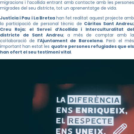
migracions i l’acollida entrant amb contacte amb les persones
migrades del seu districte, tot un aprenentatge de vida.
Justícia i Pau i La Bretxa
han fet realitat aquest projecte am
la participació de personal tècnic de
Càritas Sant Andreu;
Creu Roja; el Servei d’Acollida i Interculturalitat del
districte de Sant Andreu
; a més de comptar amb l
col·laboració de
l’Ajuntament de Barcelona
. Però el mé
important han estat les
quatre persones refugiades que els
han ofert el seu testimoni vital
.