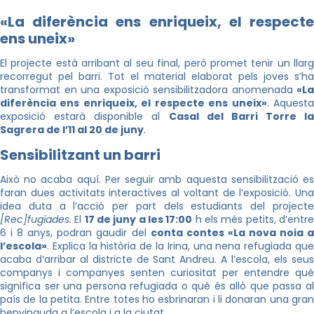
«La diferència ens enriqueix, el respecte
ens uneix
»
El projecte està arribant al seu final, però promet tenir un llarg
recorregut pel barri. Tot el material elaborat pels joves s’ha
transformat en una exposició sensibilitzadora anomenada
«La
diferència ens enriqueix, el respecte ens uneix»
. Aquest
exposició estarà disponible al
Casal del Barri Torre la
Sagrera de l’11 al 20 de juny
.
Sensibilitzant un barri
Això no acaba aquí. Per seguir amb aquesta sensibilització es
faran dues activitats interactives al voltant de l’exposició. Una
idea duta a l’acció per part dels estudiants del projecte
[Rec]fugiades.
El
17 de juny a les 17:00
h els més petits, d’entr
6 i 8 anys, podran gaudir del
conta contes «La nova noia 
l’escola»
. Explica la història de la Irina, una nena refugiada que
acaba d’arribar al districte de Sant Andreu. A l’escola, els seus
companys i companyes senten curiositat per entendre què
significa ser una persona refugiada o què és allò que passa al
país de la petita. Entre totes ho esbrinaran i li donaran una gran
benvinguda a l’escola i a la ciutat.