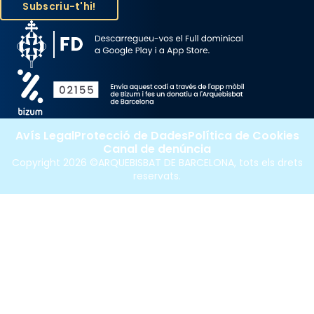
Photo
View on Facebook
·
Share
Avís Legal
Protecció de Dades
Política de Cookies
Canal de denúncia
Copyright 2026 ©ARQUEBISBAT DE BARCELONA, tots els drets
reservats.