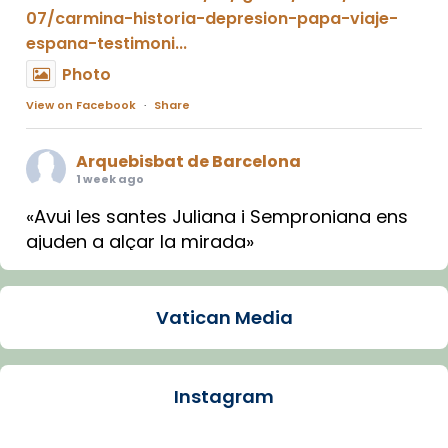
07/carmina-historia-depresion-papa-viaje-
espana-testimoni...
Photo
View on Facebook
·
Share
Arquebisbat de Barcelona
1 week ago
«Avui les santes Juliana i Semproniana ens
ajuden a alçar la mirada»
Mons. Sergi Gordo, bisbe de Tortosa, ha
presidit aquest 27 de juliol la missa de Les
Vatican Media
Santes de Mataró.
🔗
tinyurl.com/cvu5jmbk
📸 J. Merino
Instagram
Photo