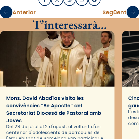
Facebook
X / Twitter
WhatsApp
Email
Imprimir
Anterior
Següent
T’interessarà…
Mons. David Abadías visita les
Cinc
convivències “Be Apostle” del
gaud
L'es
Secretariat Diocesà de Pastoral amb
desc
Joves
comp
Del 28 de juliol al 2 d'agost, al voltant d'un
deix
centenar d'adolescents de parròquies de
trav
l'Arquebisbat de Barcelona van participar en