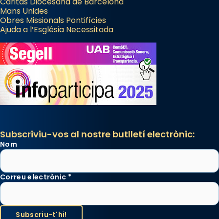
Càritas Diocesana de Barcelona
Mans Unides
Obres Missionals Pontifícies
Ajuda a l’Església Necessitada
Subscriviu-vos al nostre butlletí electrònic:
Nom
Correu electrònic
*