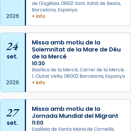
de l'Església, 08921 Sant Adrià de Besòs,
italianitzant; s’interpreta per privilegi
Barcelona, Espanya
pontifici, amb orquestra i cor, i té una
2026
+ info
duració aproximada de tres hores. Després,
processó (recuperada el 1972) al voltant
del temple amb les relíquies de les santes.
24
Des de 1985 hi participa també un grup de
Missa amb motiu de la
Solemnitat de la Mare de Déu
diablesses amb música i ball propis. Festa
set.
de la Mercè
gran a Mataró.
10:30
«Si vols saber què és calor, ves per les
Basílica de la Mercè, Carrer de la Mercè,
Santes a Mataró»🥵.
1, Ciutat Vella, 08002 Barcelona, Espanya
2026
+ info
Photo
View on Facebook
·
Share
27
Missa amb motiu de la
Arquebisbat de Barcelona
2 weeks ago
Jornada Mundial del Migrant
set.
11:00
Jaume, fill de Zebedeu, és juntament amb el
Església de Santa Maria de Cornellà,