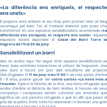
«La diferència ens enriqueix, el respecte
ens uneix
»
El projecte està arribant al seu final, però promet tenir un llarg
recorregut pel barri. Tot el material elaborat pels joves s’ha
transformat en una exposició sensibilitzadora anomenada
«La
diferència ens enriqueix, el respecte ens uneix»
. Aquest
exposició estarà disponible al
Casal del Barri Torre la
Sagrera de l’11 al 20 de juny
.
Sensibilitzant un barri
Això no acaba aquí. Per seguir amb aquesta sensibilització es
faran dues activitats interactives al voltant de l’exposició. Una
idea duta a l’acció per part dels estudiants del projecte
[Rec]fugiades.
El
17 de juny a les 17:00
h els més petits, d’entr
6 i 8 anys, podran gaudir del
conta contes «La nova noia 
l’escola»
. Explica la història de la Irina, una nena refugiada que
acaba d’arribar al districte de Sant Andreu. A l’escola, els seus
companys i companyes senten curiositat per entendre què
significa ser una persona refugiada o què és allò que passa al
país de la petita. Entre totes ho esbrinaran i li donaran una gran
benvinguda a l’escola i a la ciutat.