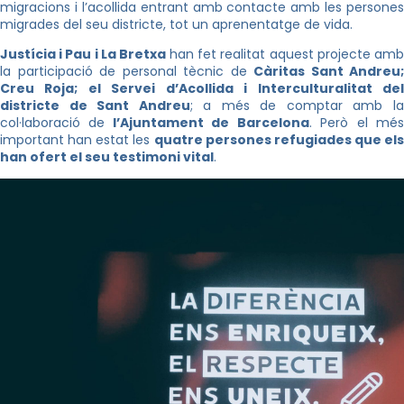
migracions i l’acollida entrant amb contacte amb les persones
migrades del seu districte, tot un aprenentatge de vida.
Justícia i Pau i La Bretxa
han fet realitat aquest projecte am
la participació de personal tècnic de
Càritas Sant Andreu;
Creu Roja; el Servei d’Acollida i Interculturalitat del
districte de Sant Andreu
; a més de comptar amb l
col·laboració de
l’Ajuntament de Barcelona
. Però el mé
important han estat les
quatre persones refugiades que els
han ofert el seu testimoni vital
.