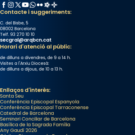
Photo
Facebook
Instagram
X / Twitter
YouTube
WhatsApp
Flickr
Radio Estel
Catalunya Cristiana
View on Facebook
·
Share
Contacte i suggeriments:
C. del Bisbe, 5
08002 Barcelona
Telf. 93 270 10 10
secgral@arqbcn.cat
Horari d'atenció al públic:
de dilluns a divendres, de 9 a 14 h.
Visites a l'Arxiu Diocesà:
de dilluns a dijous, de 10 a 13 h.
Enllaços d'interès:
Santa Seu
Conferència Episcopal Espanyola
Conferència Episcopal Tarraconense
Catedral de Barcelona
Seminari Conciliar de Barcelona
Basílica de la Sagrada Família
Any Gaudí 2026