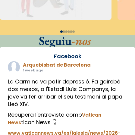
Seguiu
-nos
Facebook
Arquebisbat de Barcelona
1 week ago
La Carmina va patir depressió. Fa gairebé
dos mesos, a l'Estadi Lluís Companys, la
jove va fer arribar el seu testimoni al papa
Lleó XIV.
Recupera l'entrevista comp
Vatican
tican News 👇
News
www.vaticannews.va/es/iglesia/news/2026-