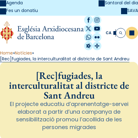
Agenda
Santoral del dia
SAVA
Fes un donatiu
Facebook
Instagram
X / Twitter
YouTube
CA
Me
Cerca
WhatsApp
Flickr
Radio Estel
Catalunya Cristi
Home
Notícies
[Rec]fugiades, la interculturalitat al districte de Sant Andreu
[Rec]fugiades, la
interculturalitat al districte de
Sant Andreu
El projecte educatiu d’aprenentatge-servei
elaborat a partir d’una campanya de
sensibilització promou l’acollida de les
persones migrades