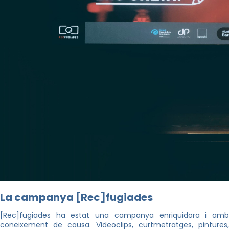
La campanya [Rec]fugiades
[Rec]fugiades ha estat una campanya enriquidora i amb
coneixement de causa. Videoclips, curtmetratges, pintures,