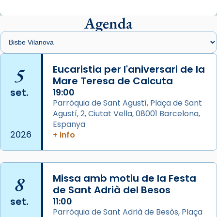
Agenda
Arquebisbat de Barcelona
2 weeks ago
Memòria de les santes Juliana i
Semproniana, verges i màrtirs.
5
Eucaristia per l'aniversari de la
Mare Teresa de Calcuta
Acompanyant la història de sant Cugat, a
set.
19:00
partir de l’Edat Mitjana sorgeix la tradició
Parròquia de Sant Agustí, Plaça de Sant
que les santes Juliana (“relatiu a Júlia”) i
Agustí, 2, Ciutat Vella, 08001 Barcelona,
Semproniana (“relatiu a Semprònia =
Espanya
eterna”) són deixebles seves. I l’any 1667, el
2026
+ info
frare Joan Gaspar Roig, afirma en una obra
que les santes són filles de l’antiga Iluro.
Mataró en reivindicarà les relíquies fins que
les aconseguirà el 1772. L’ofici que es canta
8
Missa amb motiu de la Festa
de Sant Adrià del Besos
a la “Missa de les Santes” (“Missa de
set.
11:00
Glòria”) fou composta el 1848 per Mn.
Parròquia de Sant Adrià de Besòs, Plaça
Manuel Blanch, amb aire d’òpera