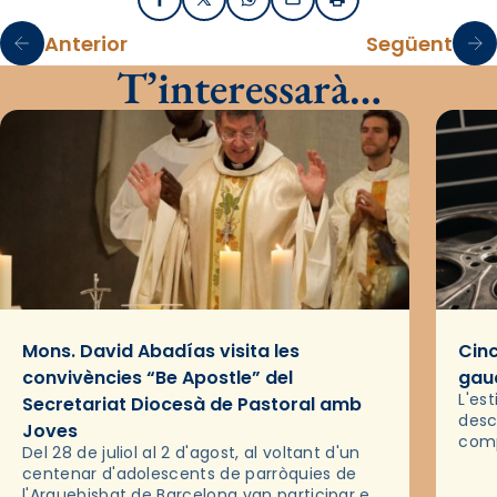
Facebook
X / Twitter
WhatsApp
Email
Imprimir
Anterior
Següent
T’interessarà…
Mons. David Abadías visita les
Cinc
convivències “Be Apostle” del
gaud
L'es
Secretariat Diocesà de Pastoral amb
desc
Joves
comp
Del 28 de juliol al 2 d'agost, al voltant d'un
deix
centenar d'adolescents de parròquies de
trav
l'Arquebisbat de Barcelona van participar en