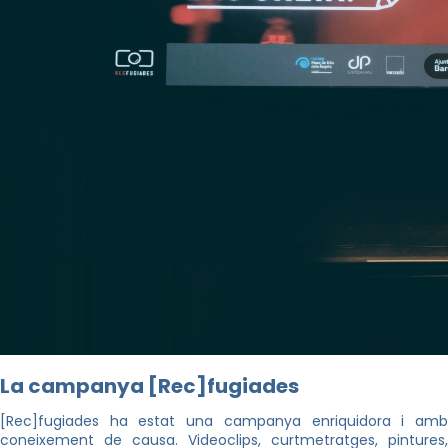
La campanya [Rec]fugiades
[Rec]fugiades ha estat una campanya enriquidora i amb
coneixement de causa. Videoclips, curtmetratges, pintures,