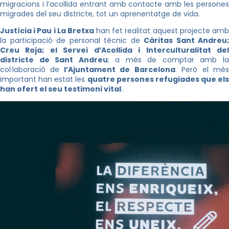
migracions i l’acollida entrant amb contacte amb les persones
migrades del seu districte, tot un aprenentatge de vida.
Justícia i Pau i La Bretxa
han fet realitat aquest projecte am
la participació de personal tècnic de
Càritas Sant Andreu;
Creu Roja; el Servei d’Acollida i Interculturalitat del
districte de Sant Andreu
; a més de comptar amb l
col·laboració de
l’Ajuntament de Barcelona
. Però el mé
important han estat les
quatre persones refugiades que els
han ofert el seu testimoni vital
.