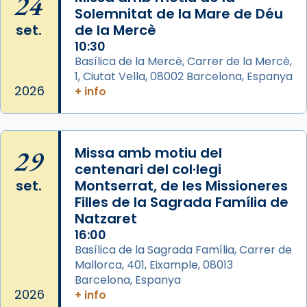
24
eterna”) són deixebles seves. I l’any 1667, el
Solemnitat de la Mare de Déu
frare Joan Gaspar Roig, afirma en una obra
set.
de la Mercè
que les santes són filles de l’antiga Iluro.
10:30
Mataró en reivindicarà les relíquies fins que
Basílica de la Mercè, Carrer de la Mercè,
les aconseguirà el 1772. L’ofici que es canta
1, Ciutat Vella, 08002 Barcelona, Espanya
a la “Missa de les Santes” (“Missa de
2026
+ info
Glòria”) fou composta el 1848 per Mn.
Manuel Blanch, amb aire d’òpera
italianitzant; s’interpreta per privilegi
29
Missa amb motiu del
pontifici, amb orquestra i cor, i té una
centenari del col·legi
duració aproximada de tres hores. Després,
set.
Montserrat, de les Missioneres
processó (recuperada el 1972) al voltant
Filles de la Sagrada Família de
del temple amb les relíquies de les santes.
Natzaret
Des de 1985 hi participa també un grup de
16:00
diablesses amb música i ball propis. Festa
Basílica de la Sagrada Família, Carrer de
gran a Mataró.
Mallorca, 401, Eixample, 08013
Barcelona, Espanya
«Si vols saber què és calor, ves per les
2026
+ info
Santes a Mataró»🥵.