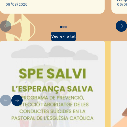
2018,…
08/08/2026
les 
06/0
pel 
Veure-ho tot