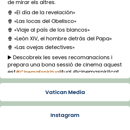
de mirar els altres.
🍿 «El día de la revelación»
🍿 «Las locas del Obelisco»
🍿 «Viaje al país de los blancos»
🍿 «León XIV, el hombre detrás del Papa»
🍿 «Las ovejas detectives»
▶️ Descobreix les seves recomanacions i
prepara una bona sessió de cinema aquest
est
itual @cinemaspiritcat
#CinemaEspiritual
Imatge: Generada amb IA (OpenAI)
Video
Vatican Media
View on Facebook
·
Share
Instagram
Arquebisbat de Barcelona
1 week ago