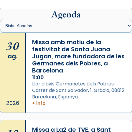
Mons. Sergi Gordo, bisbe de Tortosa, ha
presidit aquest 27 de juliol la missa de Les
Agenda
Santes de Mataró.
🔗
tinyurl.com/cvu5jmbk
📸 J. Merino
30
Missa amb motiu de la
festivitat de Santa Juana
Photo
ag.
Jugan, mare fundadora de les
View on Facebook
·
Share
Germanes dels Pobres, a
Barcelona
Arquebisbat de Barcelona
is at Catedral
11:00
de Barcelona.
Llar d’avis Germanetes dels Pobres,
2 weeks ago
Carrer de Sant Salvador, 1, Gràcia, 08012
Aquest dilluns, 27 de juliol, ha tingut lloc la
Barcelona, Espanya
missa d’acció de gràcies en agraïment al
2026
+ info
comitè organitzador de la visita apostòlica
del Sant Pare Lleó XIV a Barcelona, i als
col·laboradors, a la Catedral de Barcelona.
Missa a La2 de TVE, a Sant