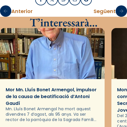
Facebook
X / Twitter
WhatsApp
Email
Imprimir
Anterior
Següent
T’interessarà…
Mor Mn. Lluís Bonet Armengol, impulsor
Mons
de la causa de beatificació d’Antoni
conv
Gaudí
Sec
Mn. Lluís Bonet Armengol ha mort aquest
Jov
divendres 7 d’agost, als 95 anys. Va ser
Del 2
rector de la parròquia de la Sagrada Família
cent
de Barcelona durant 25 anys, entre 1993 i
l'Ar