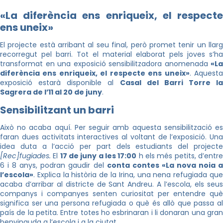
«La diferència ens enriqueix, el respecte
ens uneix
»
El projecte està arribant al seu final, però promet tenir un llarg
recorregut pel barri. Tot el material elaborat pels joves s’ha
transformat en una exposició sensibilitzadora anomenada
«La
diferència ens enriqueix, el respecte ens uneix»
. Aquest
exposició estarà disponible al
Casal del Barri Torre la
Sagrera de l’11 al 20 de juny
.
Sensibilitzant un barri
Això no acaba aquí. Per seguir amb aquesta sensibilització es
faran dues activitats interactives al voltant de l’exposició. Una
idea duta a l’acció per part dels estudiants del projecte
[Rec]fugiades.
El
17 de juny a les 17:00
h els més petits, d’entr
6 i 8 anys, podran gaudir del
conta contes «La nova noia 
l’escola»
. Explica la història de la Irina, una nena refugiada que
acaba d’arribar al districte de Sant Andreu. A l’escola, els seus
companys i companyes senten curiositat per entendre què
significa ser una persona refugiada o què és allò que passa al
país de la petita. Entre totes ho esbrinaran i li donaran una gran
benvinguda a l’escola i a la ciutat.