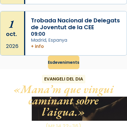
Photo
View on Facebook
·
Share
1
Trobada Nacional de Delegats
de Joventut de la CEE
oct.
09:00
Madrid, Espanya
2026
+ info
Esdeveniments
EVANGELI DEL DIA
Mana’m que vingui
caminant sobre
l’aigua.
(Mt 14,22-36)