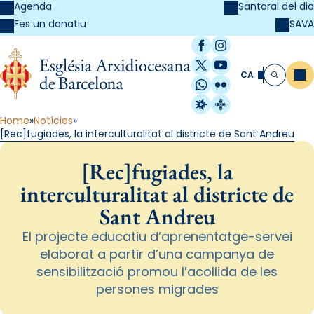
Agenda
Santoral del dia
SAVA
Fes un donatiu
Facebook
Instagram
X / Twitter
YouTube
CA
Me
Cerca
WhatsApp
Flickr
Radio Estel
Catalunya Cristi
Home
Notícies
[Rec]fugiades, la interculturalitat al districte de Sant Andreu
[Rec]fugiades, la
interculturalitat al districte de
Sant Andreu
El projecte educatiu d’aprenentatge-servei
elaborat a partir d’una campanya de
sensibilització promou l’acollida de les
persones migrades