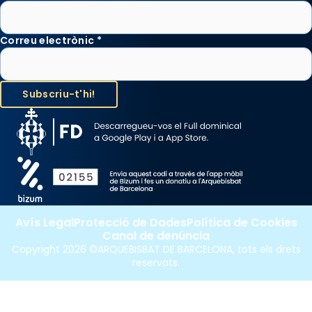
Correu electrònic
*
Avís Legal
Protecció de Dades
Política de Cookies
Canal de denúncia
Copyright 2026 ©ARQUEBISBAT DE BARCELONA, tots els drets
reservats.