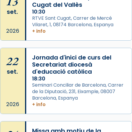
13
L’arquebisbe de Barcelona, el cardenal Joan
Cugat del Vallès
Josep Omella, ha presidit la missa i l’ha
set.
10:30
concelebrat el bisbe auxiliar de Barcelona,
RTVE Sant Cugat, Carrer de Mercé
Mons. David Abadías.
Vilaret, 1, 08174 Barcelona, Espanya
2026
+ info
📸 Dr. G. Simón
Photo
View on Facebook
·
Share
22
Jornada d'inici de curs del
Secretariat diocesà
Arquebisbat de Barcelona
set.
d'educació catòlica
2 weeks ago
18:30
Seminari Conciliar de Barcelona, Carrer
Memòria de les santes Juliana i
de la Diputació, 231, Eixample, 08007
Semproniana, verges i màrtirs.
Barcelona, Espanya
Acompanyant la història de sant Cugat, a
2026
+ info
partir de l’Edat Mitjana sorgeix la tradició
que les santes Juliana (“relatiu a Júlia”) i
Semproniana (“relatiu a Semprònia =
Missa amb motiu de la