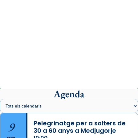
07/carmina-historia-depresion-papa-viaje-
espana-testimoni...
Photo
View on Facebook
·
Share
Arquebisbat de Barcelona
2 weeks ago
«Avui les santes Juliana i Semproniana ens
ajuden a alçar la mirada»
Mons. Sergi Gordo, bisbe de Tortosa, ha
presidit aquest 27 de juliol la missa de Les
Agenda
Santes de Mataró.
🔗
tinyurl.com/cvu5jmbk
📸 J. Merino
9
Pelegrinatge per a solters de
30 a 60 anys a Medjugorje
Photo
10:00