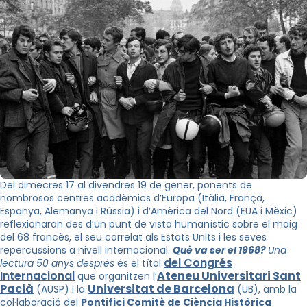
Del dimecres 17 al divendres 19 de gener, ponents de
nombrosos centres acadèmics d’Europa (Itàlia, França,
Espanya, Alemanya i Rússia) i d’Amèrica del Nord (EUA i Mèxic)
reflexionaran des d’un punt de vista humanístic sobre el maig
del 68 francès, el seu correlat als Estats Units i les seves
repercussions a nivell internacional.
Què va ser el 1968?
Una
del Congrés
lectura 50 anys després
és el títol
Internacional
Ateneu Universitari Sant
que organitzen l’
Pacià
Universitat de Barcelona
(AUSP) i la
(UB), amb la
col·laboració del
Pontifici Comitè de Ciència Històrica