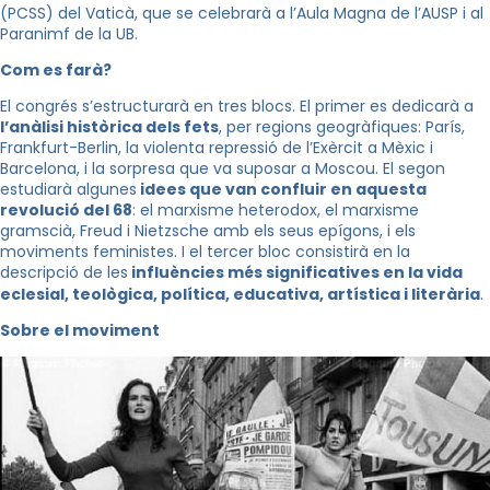
(PCSS) del Vaticà, que se celebrarà a l’Aula Magna de l’AUSP i al
Paranimf de la UB.
Com es farà?
El congrés s’estructurarà en tres blocs. El primer es dedicarà a
l’anàlisi històrica dels fets
, per regions geogràfiques: París,
Frankfurt-Berlin, la violenta repressió de l’Exèrcit a Mèxic i
Barcelona, ​​i la sorpresa que va suposar a Moscou. El segon
estudiarà algunes
idees que van confluir en aquesta
revolució del 68
: el marxisme heterodox, el marxisme
gramscià, Freud i Nietzsche amb els seus epígons, i els
moviments feministes. I el tercer bloc consistirà en la
descripció de les
influències més significatives en la vida
eclesial, teològica, política, educativa, artístic
a i literària
.
Sobre el moviment