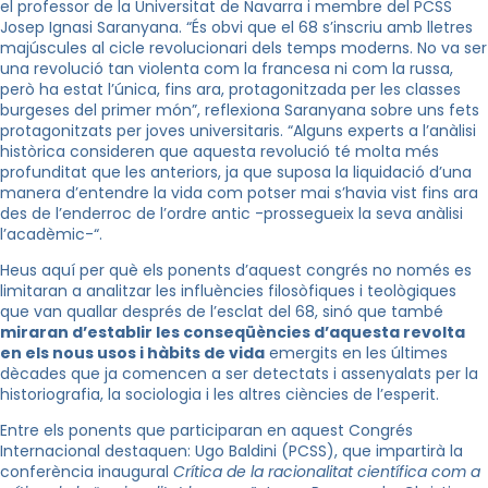
el professor de la Universitat de Navarra i membre del PCSS
Josep Ignasi Saranyana. “És obvi que el 68 s’inscriu amb lletres
majúscules al cicle revolucionari dels temps moderns. No va ser
una revolució tan violenta com la francesa ni com la russa,
però ha estat l’única, fins ara, protagonitzada per les classes
burgeses del primer món”, reflexiona Saranyana sobre uns fets
protagonitzats per joves universitaris. “Alguns experts a l’anàlisi
històrica consideren que aquesta revolució té molta més
profunditat que les anteriors, ja que suposa la liquidació d’una
manera d’entendre la vida com potser mai s’havia vist fins ara
des de l’enderroc de l’ordre antic -prossegueix la seva anàlisi
l’acadèmic-“.
Heus aquí per què els ponents d’aquest congrés no només es
limitaran a analitzar les influències filosòfiques i teològiques
que van quallar després de l’esclat del 68, sinó que també
miraran d’establir les conseqüències d’aquesta revolta
en els nous usos i hàbits de vida
emergits en les últimes
dècades que ja comencen a ser detectats i assenyalats per la
historiografia, la sociologia i les altres ciències de l’esperit.
Entre els ponents que participaran en aquest Congrés
Internacional destaquen: Ugo Baldini (PCSS), que impartirà la
conferència inaugural
Crítica de la racionalitat científica com a