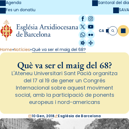
Agenda
Santoral del dia
SAVA
Fes un donatiu
Facebook
Instagram
X / Twitter
YouTube
CA
Me
Cerca
WhatsApp
Flickr
Radio Estel
Catalunya Cristi
Home
Notícies
Què va ser el maig del 68?
Què va ser el maig del 68?
L'Ateneu Universitari Sant Pacià organitza
del 17 al 19 de gener un Congrés
Internacional sobre aquest moviment
social, amb la participació de ponents
europeus i nord-americans
10 Gen, 2018
Església de Barcelona