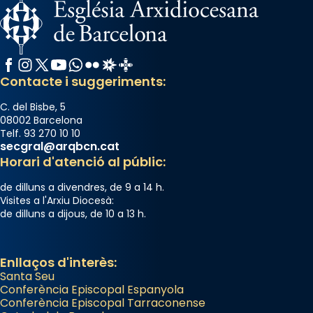
Facebook
Instagram
X / Twitter
YouTube
WhatsApp
Flickr
Radio Estel
Catalunya Cristiana
Contacte i suggeriments:
C. del Bisbe, 5
08002 Barcelona
Telf. 93 270 10 10
secgral@arqbcn.cat
Horari d'atenció al públic:
de dilluns a divendres, de 9 a 14 h.
Visites a l'Arxiu Diocesà:
de dilluns a dijous, de 10 a 13 h.
Enllaços d'interès:
Santa Seu
Conferència Episcopal Espanyola
Conferència Episcopal Tarraconense