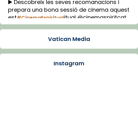
▶️ Descobreix les seves recomanacions i
prepara una bona sessió de cinema aquest
est
itual @cinemaspiritcat
#CinemaEspiritual
Imatge: Generada amb IA (OpenAI)
Video
Vatican Media
View on Facebook
·
Share
Instagram
Arquebisbat de Barcelona
1 week ago
La Carmina va patir depressió. Fa gairebé
dos mesos, a l'Estadi Lluís Companys, la
jove va fer arribar el seu testimoni al papa
Lleó XIV.
Recupera l'entrevista comp
Vatican
tican News 👇
News
www.vaticannews.va/es/iglesia/news/2026-