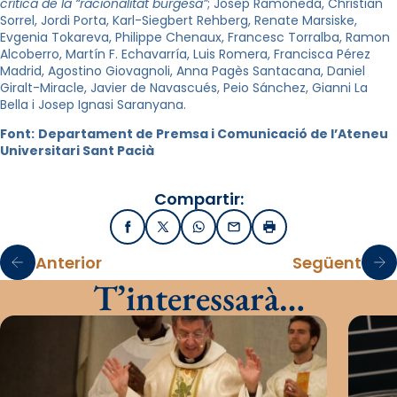
crítica de la “racionalitat burgesa”
; Josep Ramoneda, Christian
Sorrel, Jordi Porta, Karl-Siegbert Rehberg, Renate Marsiske,
Evgenia Tokareva, Philippe Chenaux, Francesc Torralba, Ramon
Alcoberro, Martín F. Echavarría, Luis Romera, Francisca Pérez
Madrid, Agostino Giovagnoli, Anna Pagès Santacana, Daniel
Giralt-Miracle, Javier de Navascués, Peio Sánchez, Gianni La
Bella i Josep Ignasi Saranyana.
Font:
Departament de Premsa i Comunicació de l’Ateneu
Universitari Sant Pacià
Compartir:
Facebook
X / Twitter
WhatsApp
Email
Imprimir
Anterior
Següent
T’interessarà…