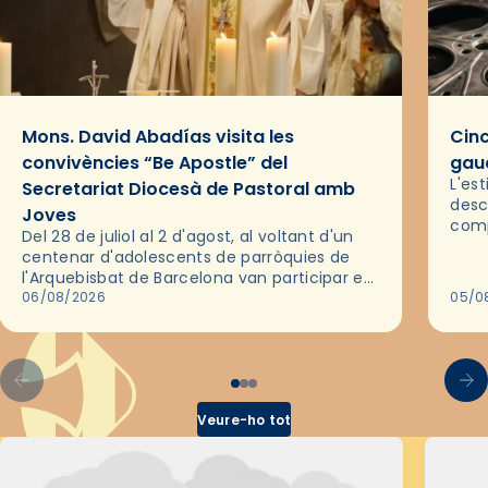
Mons. David Abadías visita les
Cinc
convivències “Be Apostle” del
gaud
L'es
Secretariat Diocesà de Pastoral amb
desc
Joves
comp
Del 28 de juliol al 2 d'agost, al voltant d'un
deix
centenar d'adolescents de parròquies de
trav
l'Arquebisbat de Barcelona van participar en
les convivències Be Apostle, organitzades
06/08/2026
05/0
pel Secretariat Diocesà de Pastoral amb…
Veure-ho tot