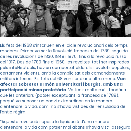
Els fets del 1968 s’inscriuen en el cicle revolucionari dels temps
moderns. Primer va ser la Revolució francesa del 1789, seguida
de les revolucions de 1830, 1848 i 1870, fins a la revolució russa
del 1917. Des de 1789 fins al 1968, les revoltes, tot i ser inspirades
pels intel·lectuals, havien comportat aldarulls i avalots populars,
certament violents, amb la complicitat dels comandaments
militars inferiors. Els fets del 68 van ser d’una altra mena.
Van
afectar sobretot el món universitari i burgès, amb una
participació minsa proletària
. Va tenir molta més fondària
que les anteriors (potser exceptuant la francesa de 1789),
perquè va suposar un canvi extraordinari en la manera
d’entendre la vida, com no s’havia vist des de l’ensulsiada de
l’antic règim.
“Aquesta revolució suposa la liquidació d’una manera
d’entendre la vida com potser mai abans s’havia vist”, assegura