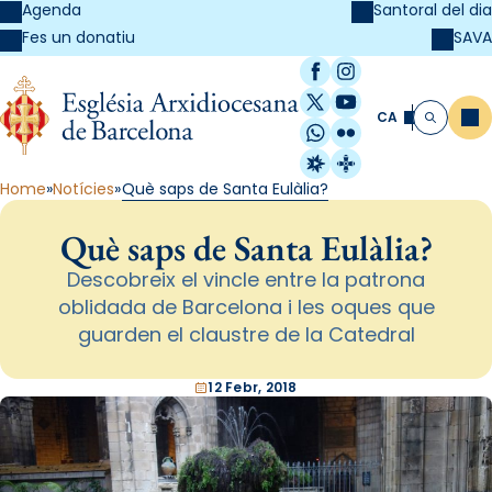
Agenda
Santoral del dia
SAVA
Fes un donatiu
Facebook
Instagram
X / Twitter
YouTube
CA
Me
Cerca
WhatsApp
Flickr
Radio Estel
Catalunya Cristi
Home
Notícies
Què saps de Santa Eulàlia?
Què saps de Santa Eulàlia?
Descobreix el vincle entre la patrona
oblidada de Barcelona i les oques que
guarden el claustre de la Catedral
12 Febr, 2018