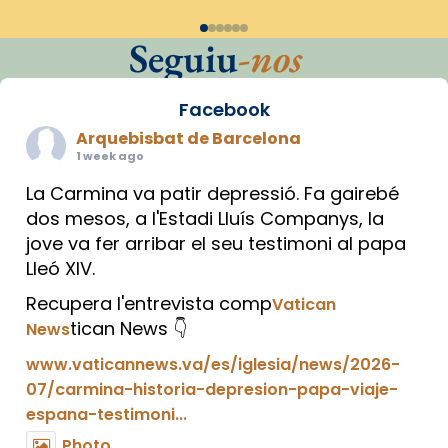
Seguiu
-nos
Facebook
Arquebisbat de Barcelona
1 week ago
La Carmina va patir depressió. Fa gairebé
dos mesos, a l'Estadi Lluís Companys, la
jove va fer arribar el seu testimoni al papa
Lleó XIV.
Recupera l'entrevista comp
Vatican
tican News 👇
News
www.vaticannews.va/es/iglesia/news/2026-
07/carmina-historia-depresion-papa-viaje-
espana-testimoni...
Photo