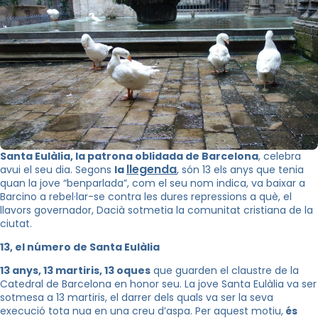
Santa Eulàlia, la patrona oblidada de Barcelona
, celebra
llegenda
avui el seu dia. Segons
la
, són 13 els anys que tenia
quan la jove “benparlada”, com el seu nom indica, va baixar a
Barcino a rebel·lar-se contra les dures repressions a què, el
llavors governador, Dacià sotmetia la comunitat cristiana de la
ciutat.
13, el número de Santa Eulàlia
13 anys, 13 martiris, 13 oques
que guarden el claustre de la
Catedral de Barcelona en honor seu. La jove Santa Eulàlia va ser
sotmesa a 13 martiris, el darrer dels quals va ser la seva
execució tota nua en una creu d’aspa. Per aquest motiu,
és