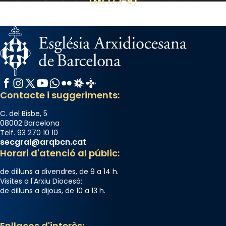
(Mt 17,1-9)
Facebook
Instagram
X / Twitter
YouTube
WhatsApp
Flickr
Radio Estel
Catalunya Cristiana
Contacte i suggeriments:
C. del Bisbe, 5
08002 Barcelona
Telf. 93 270 10 10
secgral@arqbcn.cat
Horari d'atenció al públic:
de dilluns a divendres, de 9 a 14 h.
Visites a l'Arxiu Diocesà:
de dilluns a dijous, de 10 a 13 h.
Enllaços d'interès: