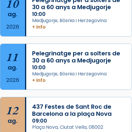
10
Pelegrinatge per a solters de
processó (recuperada el 1972) al voltant
30 a 60 anys a Medjugorje
del temple amb les relíquies de les santes.
ag.
10:00
Des de 1985 hi participa també un grup de
Medjugorje, Bòsnia i Herzegovina
2026
diablesses amb música i ball propis. Festa
+ info
gran a Mataró.
«Si vols saber què és calor, ves per les
Santes a Mataró»🥵.
11
Pelegrinatge per a solters de
30 a 60 anys a Medjugorje
Photo
ag.
10:00
View on Facebook
·
Share
Medjugorje, Bòsnia i Herzegovina
2026
+ info
Arquebisbat de Barcelona
2 weeks ago
Jaume, fill de Zebedeu, és juntament amb el
12
437 Festes de Sant Roc de
seu germà Joan i Pere un dels que
Barcelona a la plaça Nova
acompanyava més de prop Jesús.
ag.
09:00
Plaça Nova, Ciutat Vella, 08002
Segons el llibre dels Fets (12,2) fou el primer