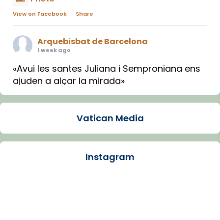
View on Facebook
·
Share
Arquebisbat de Barcelona
1 week ago
«Avui les santes Juliana i Semproniana ens
ajuden a alçar la mirada»
Mons. Sergi Gordo, bisbe de Tortosa, ha
presidit aquest 27 de juliol la missa de Les
Vatican Media
Santes de Mataró.
🔗
tinyurl.com/cvu5jmbk
📸 J. Merino
Instagram
Photo
View on Facebook
·
Share
Arquebisbat de Barcelona
is at Catedral