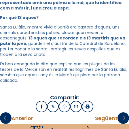
representada amb una palma a la mà, que la identifica
com a màrtir, i una creu d’aspa.
Per què 13 oques?
Santa Eulàlia, mentre vivia a Sarrià era pastora d’oques, uns
animals característics pel seu clacar quan veuen a
desconeguts.
13 oques que recorden els 13 martiris que va
patir la jove
, guarden el claustre de la Catedral de Barcelona,
per fer honor a la santa i protegir les seves despulles que es
troben a la seva cripta.
És ben coneguda la dita que explica que les pluges de les
festes de la Mercè són en realitat les llàgrimes de Santa Eulàlia,
sembla que aquest any és la Mercè qui plora per la patrona
oblidada.
Compartir:
Facebook
X / Twitter
WhatsApp
Email
Imprimir
Anterior
Següent