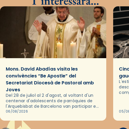
T’interessarà…
Mons. David Abadías visita les
Cinc
convivències “Be Apostle” del
gaud
L'es
Secretariat Diocesà de Pastoral amb
desc
Joves
comp
Del 28 de juliol al 2 d'agost, al voltant d'un
deix
centenar d'adolescents de parròquies de
trav
l'Arquebisbat de Barcelona van participar en
les convivències Be Apostle, organitzades
06/08/2026
05/0
pel Secretariat Diocesà de Pastoral amb…