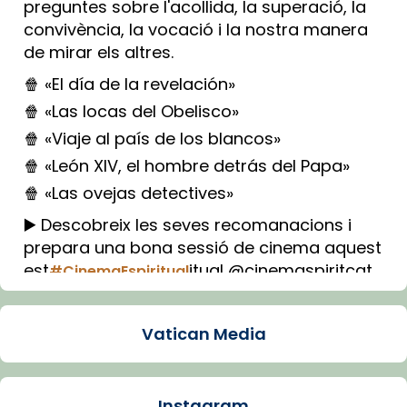
preguntes sobre l'acollida, la superació, la
convivència, la vocació i la nostra manera
de mirar els altres.
🍿 «El día de la revelación»
🍿 «Las locas del Obelisco»
🍿 «Viaje al país de los blancos»
🍿 «León XIV, el hombre detrás del Papa»
🍿 «Las ovejas detectives»
▶️ Descobreix les seves recomanacions i
prepara una bona sessió de cinema aquest
est
itual @cinemaspiritcat
#CinemaEspiritual
Imatge: Generada amb IA (OpenAI)
Video
Vatican Media
View on Facebook
·
Share
Instagram