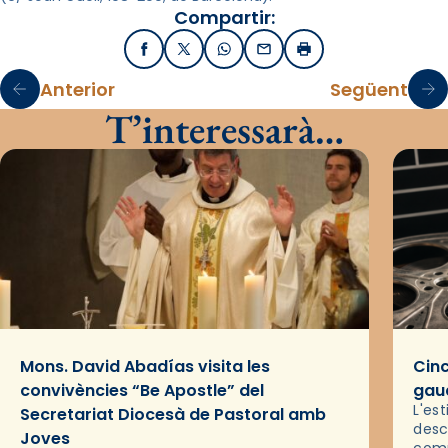
Compartir:
Facebook
X / Twitter
WhatsApp
Email
Imprimir
Anterior
Següent
T’interessarà…
Mons. David Abadías visita les
Cinc
convivències “Be Apostle” del
gaud
L'es
Secretariat Diocesà de Pastoral amb
desc
Joves