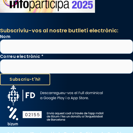
Subscriviu-vos al nostre butlletí electrònic:
Nom
Correu electrònic
*