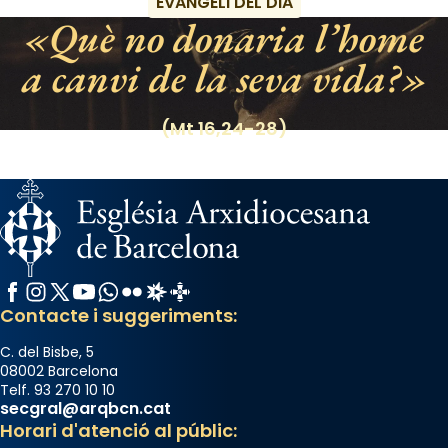
EVANGELI DEL DIA
«Si vols saber què és calor, ves per les
Què no donaria l’home
Santes a Mataró»🥵.
a canvi de la seva vida?
Photo
View on Facebook
·
Share
(Mt 16,24-28)
Facebook
Instagram
X / Twitter
YouTube
WhatsApp
Flickr
Radio Estel
Catalunya Cristiana
Contacte i suggeriments:
C. del Bisbe, 5
08002 Barcelona
Telf. 93 270 10 10
secgral@arqbcn.cat
Horari d'atenció al públic: