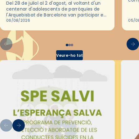
comp
Del 28 de juliol al 2 d'agost, al voltant d'un
deix
centenar d'adolescents de parròquies de
trav
l'Arquebisbat de Barcelona van participar en
les convivències Be Apostle, organitzades
06/08/2026
05/0
pel Secretariat Diocesà de Pastoral amb…
Veure-ho tot