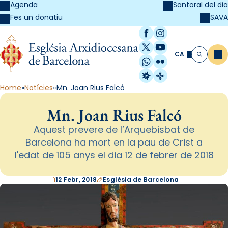
Agenda
Santoral del dia
SAVA
Fes un donatiu
Facebook
Instagram
X / Twitter
YouTube
CA
Me
Cerca
WhatsApp
Flickr
Radio Estel
Catalunya Cristi
Home
Notícies
Mn. Joan Rius Falcó
Mn. Joan Rius Falcó
Aquest prevere de l’Arquebisbat de
Barcelona ha mort en la pau de Crist a
l'edat de 105 anys el dia 12 de febrer de 2018
12 Febr, 2018
Església de Barcelona