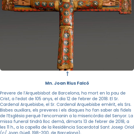
†
Mn. Joan Rius Falcó
Prevere de l’Arquebisbat de Barcelona, ha mort en la pau de
Crist, a l’edat de 105 anys, el dia 12 de febrer de 2018. El Sr.
Cardenal Arquebisbe, el Sr. Cardenal Arquebisbe emèrit, els Srs.
Bisbes auxiliars, els preveres i els diaques ho fan saber als fidels
de l’Església perquè l’encomanin a la misericòrdia del Senyor. La
missa funeral tindrà lloc demà, dimarts 13 de febrer de 2018, a
les 11 h., a la capella de la Residència Sacerdotal Sant Josep Oriol
(c/ Joan Güell, 198-200, de Barcelona).