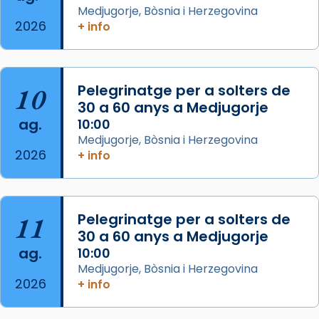
Medjugorje, Bòsnia i Herzegovina
col·laboradors, a la Catedral de Barcelona.
2026
+ info
L’arquebisbe de Barcelona, el cardenal Joan
Josep Omella, ha presidit la missa i l’ha
concelebrat el bisbe auxiliar de Barcelona,
10
Pelegrinatge per a solters de
Mons. David Abadías.
30 a 60 anys a Medjugorje
📸 Dr. G. Simón
ag.
10:00
Medjugorje, Bòsnia i Herzegovina
Photo
2026
+ info
View on Facebook
·
Share
Arquebisbat de Barcelona
11
Pelegrinatge per a solters de
2 weeks ago
30 a 60 anys a Medjugorje
Memòria de les santes Juliana i
ag.
10:00
Semproniana, verges i màrtirs.
Medjugorje, Bòsnia i Herzegovina
2026
+ info
Acompanyant la història de sant Cugat, a
partir de l’Edat Mitjana sorgeix la tradició