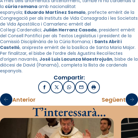
A més dels anomenats anteriorment, també hi ha cardenals a
la
cúria romana
amb nacionalitat
espanyola;
Eduardo
Martínez Somalo
, prefecte emèrit de la
Congregació per als Instituts de Vida Consagrada i les Societats
de Vida Apostòlica i Camarlenc emèrit del
Col·legi Cardenalici;
Julián
Herranz
Casado
, president emèrit
del Consell Pontifici per als Textos Legislatius i president de la
Comissió Disciplinària de la Cúria Romana; i
Sants Abril i
Castelló
, arxipreste emèrit de la basílica de Santa Maria Major.
Per finalitzar, el bisbe de l’ordre dels Agustins Recol·lectes
d’origen navarrès,
José Luis Lacunza Maestrojuán
, bisbe de la
diòcesi de David (Panamà), completa la llista de cardenals
espanyols.
Compartir:
Facebook
X / Twitter
WhatsApp
Email
Imprimir
Anterior
Següent
T’interessarà…