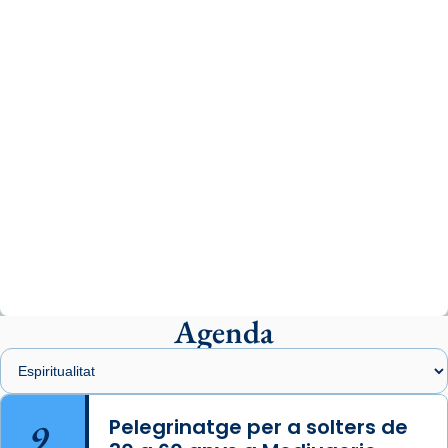
www.vaticannews.va/es/iglesia/news/2026-
07/carmina-historia-depresion-papa-viaje-
espana-testimoni...
Photo
View on Facebook
·
Share
Arquebisbat de Barcelona
2 weeks ago
«Avui les santes Juliana i Semproniana ens
ajuden a alçar la mirada»
Mons. Sergi Gordo, bisbe de Tortosa, ha
presidit aquest 27 de juliol la missa de Les
Agenda
Santes de Mataró.
🔗
tinyurl.com/cvu5jmbk
📸 J. Merino
9
Pelegrinatge per a solters de