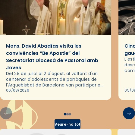
Mons. David Abadías visita les
Cinc
convivències “Be Apostle” del
gaud
L'es
Secretariat Diocesà de Pastoral amb
desc
Joves
comp
Del 28 de juliol al 2 d'agost, al voltant d'un
deix
centenar d'adolescents de parròquies de
trav
l'Arquebisbat de Barcelona van participar en
les convivències Be Apostle, organitzades
06/08/2026
05/0
pel Secretariat Diocesà de Pastoral amb…
Veure-ho tot