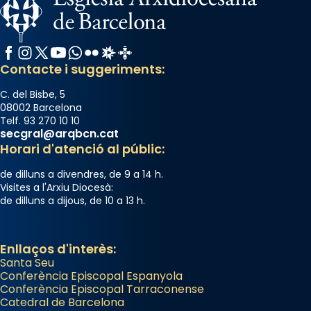
Facebook
Instagram
X / Twitter
YouTube
WhatsApp
Flickr
Radio Estel
Catalunya Cristiana
Contacte i suggeriments:
C. del Bisbe, 5
08002 Barcelona
Telf. 93 270 10 10
secgral@arqbcn.cat
Horari d'atenció al públic:
de dilluns a divendres, de 9 a 14 h.
Visites a l'Arxiu Diocesà:
de dilluns a dijous, de 10 a 13 h.
Enllaços d'interès:
Santa Seu
Conferència Episcopal Espanyola
Conferència Episcopal Tarraconense
Catedral de Barcelona