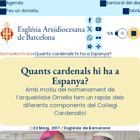
Agenda
Santoral del dia
SAVA
Fes un donatiu
Facebook
Instagram
X / Twitter
YouTube
CA
Me
Cerca
WhatsApp
Flickr
Radio Estel
Catalunya Cristi
Home
Notícies
Quants cardenals hi ha a Espanya?
Quants cardenals hi ha a
Espanya?
Amb motiu del nomenament de
l’arquebisbe Omella fem un repàs dels
diferents components del Col·legi
Cardenalici
22 Maig, 2017
Església de Barcelona