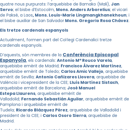
quatre nous purpurats: l’arquebisbe de Bamako (Mali),
Jan
Servo
; el bisbe d’Estocolm,
Mons. Anders Arborelius
; el vicari
de Paksé, a Laos
, Mons. Louis-Marie Lingmangkhanekhoun
; i
el bisbe auxiliar de San Salvador
Mons. Gregorio Rosa Chávez
.
Els tretze cardenals espanyols
Actualment, formen part del Col·legi Cardenalici tretze
cardenals espanyols.
Conferència Episcopal
D’aquests, són membres de la
Espanyola
, els cardenals:
Antonio Mª Rouco Varela
,
arquebisbe emèrit de Madrid;
Francisco
Álvarez Martínez
,
arquebisbe emèrit de Toledo;
Carlos
Amic Vallejo
, arquebisbe
emèrit de Sevilla;
Antonio Cañizares Llovera
, arquebisbe de
València i vicepresident de la CEE;
Lluís Martínez Sistach
,
arquebisbe emèrit de Barcelona;
José Manuel
Estepa Llaurens
, arquebisbe emèrit de
Valladolid;
Fernando
Sebastián
Aguilar
, arquebisbe emèrit de
Pamplona i arquebisbe emèrit de
Tudela;
Ricardo
Blázquez
Pérez
, arquebisbe de Valladolid i
president de la CEE; i
Carlos
Osoro
Sierra
, arquebisbe de
Madrid.