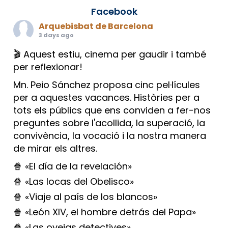
Facebook
Arquebisbat de Barcelona
3 days ago
🎬 Aquest estiu, cinema per gaudir i també
per reflexionar!
Mn. Peio Sánchez proposa cinc pel·lícules
per a aquestes vacances. Històries per a
tots els públics que ens conviden a fer-nos
preguntes sobre l'acollida, la superació, la
convivència, la vocació i la nostra manera
de mirar els altres.
🍿 «El día de la revelación»
🍿 «Las locas del Obelisco»
🍿 «Viaje al país de los blancos»
🍿 «León XIV, el hombre detrás del Papa»
🍿 «Las ovejas detectives»