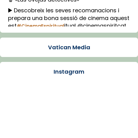
▶️ Descobreix les seves recomanacions i
prepara una bona sessió de cinema aquest
est
itual @cinemaspiritcat
#CinemaEspiritual
Imatge: Generada amb IA (OpenAI)
Video
Vatican Media
View on Facebook
·
Share
Instagram
Arquebisbat de Barcelona
1 week ago
La Carmina va patir depressió. Fa gairebé
dos mesos, a l'Estadi Lluís Companys, la
jove va fer arribar el seu testimoni al papa
Lleó XIV.
Recupera l'entrevista comp
Vatican
tican News 👇
News