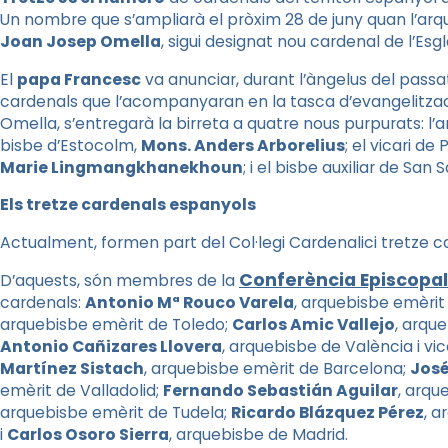
Un nombre que s’ampliarà el pròxim 28 de juny quan l’ar
Joan Josep Omella
, sigui designat nou cardenal de l’Esgl
El
papa Francesc
va anunciar, durant l’àngelus del passa
cardenals que l’acompanyaran en la tasca d’evangelitz
Omella, s’entregarà la birreta a quatre nous purpurats: l
bisbe d’Estocolm,
Mons. Anders Arborelius
; el vicari de
Marie Lingmangkhanekhoun
; i el bisbe auxiliar de San 
Els tretze cardenals espanyols
Actualment, formen part del Col·legi Cardenalici tretze 
Conferència Episcopal
D’aquests, són membres de la
cardenals:
Antonio Mª Rouco Varela
, arquebisbe emèrit
arquebisbe emèrit de Toledo;
Carlos
Amic Vallejo
, arque
Antonio Cañizares Llovera
, arquebisbe de València i vi
Martínez Sistach
, arquebisbe emèrit de Barcelona;
José
emèrit de Valladolid;
Fernando
Sebastián
Aguilar
, arqu
arquebisbe emèrit de Tudela;
Ricardo
Blázquez
Pérez
, a
i
Carlos
Osoro
Sierra
, arquebisbe de Madrid.