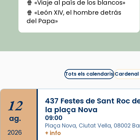
🍿 «Viaje al país de los blancos»
🍿 «León XIV, el hombre detrás
del Papa»
🍿 «Las ovejas detectives»
▶️ Descobreix les seves
recomanacions i prepara una
bona sessió de cinema aquest
est
itual
#CinemaEspiritual
Tots els calendaris
Cardenal
@cinemaspiritcat
Imatge: Generada amb IA
(OpenAI)
12
437 Festes de Sant Roc d
Video
la plaça Nova
ag.
09:00
View on Facebook
·
Share
Plaça Nova, Ciutat Vella, 08002 B
2026
+ info
Arquebisbat de Barcelona