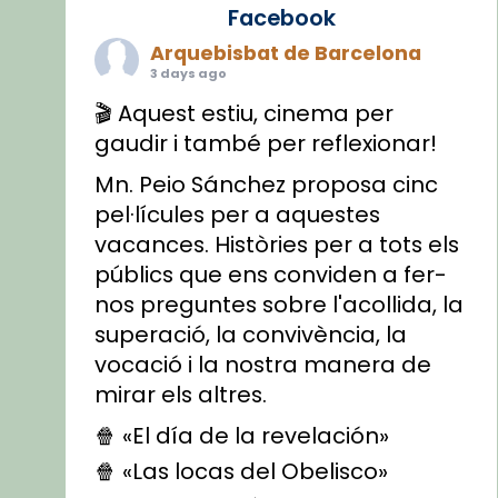
Facebook
Arquebisbat de Barcelona
3 days ago
🎬 Aquest estiu, cinema per
gaudir i també per reflexionar!
Mn. Peio Sánchez proposa cinc
pel·lícules per a aquestes
vacances. Històries per a tots els
públics que ens conviden a fer-
nos preguntes sobre l'acollida, la
superació, la convivència, la
vocació i la nostra manera de
mirar els altres.
🍿 «El día de la revelación»
🍿 «Las locas del Obelisco»