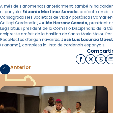
A més dels anomenats anteriorment, també hi ha carden
espanyola;
Eduardo
Martínez Somalo
, prefecte emèrit 
Consagrada i les Societats de Vida Apostòlica i Camarlen
Col·legi Cardenalici;
Julián
Herranz
Casado
, president e
Legislatius i president de la Comissió Disciplinària de la C
arxipreste emèrit de la basílica de Santa Maria Major. Per f
Recol·lectes d’origen navarrès,
José Luis Lacunza Maes
(Panamà), completa la llista de cardenals espanyols.
Compartir
Facebook
X / Twitter
What
E
Anterior