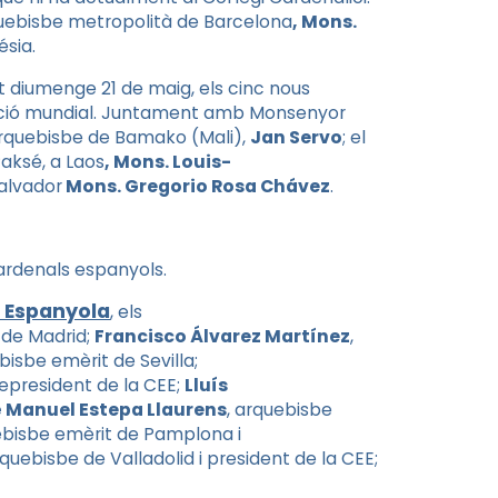
quebisbe metropolità de Barcelona
, Mons.
ésia.
t diumenge 21 de maig, els cinc nous
ació mundial. Juntament amb Monsenyor
’arquebisbe de Bamako (Mali),
Jan Servo
; el
 Paksé, a Laos
, Mons. Louis-
Salvador
Mons. Gregorio Rosa Chávez
.
cardenals espanyols.
 Espanyola
, els
 de Madrid;
Francisco
Álvarez Martínez
,
bisbe emèrit de Sevilla;
cepresident de la CEE;
Lluís
 Manuel Estepa Llaurens
, arquebisbe
ebisbe emèrit de Pamplona i
rquebisbe de Valladolid i president de la CEE;