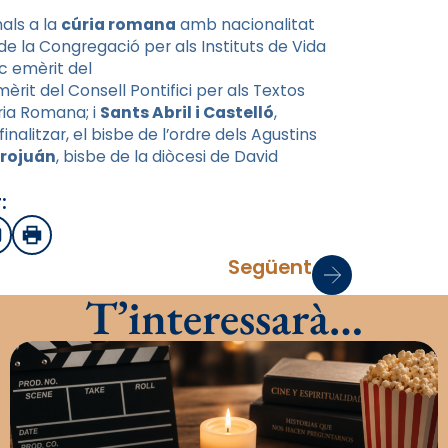
als a la
cúria romana
amb nacionalitat
de la Congregació per als Instituts de Vida
c emèrit del
mèrit del Consell Pontifici per als Textos
úria Romana; i
Sants Abril i Castelló
,
inalitzar, el bisbe de l’ordre dels Agustins
trojuán
, bisbe de la diòcesi de David
:
sApp
mail
Imprimir
Següent
T’interessarà…