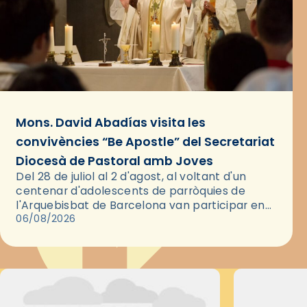
Mons. David Abadías visita les
convivències “Be Apostle” del Secretariat
Diocesà de Pastoral amb Joves
Del 28 de juliol al 2 d'agost, al voltant d'un
centenar d'adolescents de parròquies de
l'Arquebisbat de Barcelona van participar en
les convivències Be Apostle, organitzades pel
06/08/2026
Secretariat Diocesà de Pastoral amb…