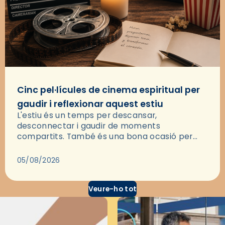
Cinc pel·lícules de cinema espiritual per
gaudir i reflexionar aquest estiu
L'estiu és un temps per descansar,
desconnectar i gaudir de moments
compartits. També és una bona ocasió per
deixar-se portar per una bona història i, a
través del cinema, reflexionar sobre les…
05/08/2026
Veure-ho tot