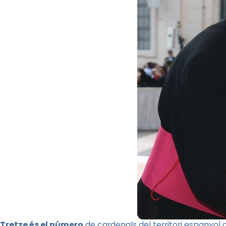
Tretze és el número
de cardenals del territori espanyol q