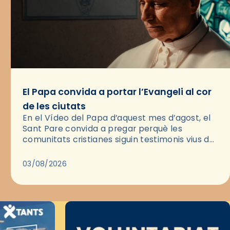
El Papa convida a portar l’Evangeli al cor
de les ciutats
En el Vídeo del Papa d’aquest mes d’agost, el
Sant Pare convida a pregar perquè les
comunitats cristianes siguin testimonis vius de
l’Evangeli enmig de les ciutats. A través d’una
pregària, el…
03/08/2026