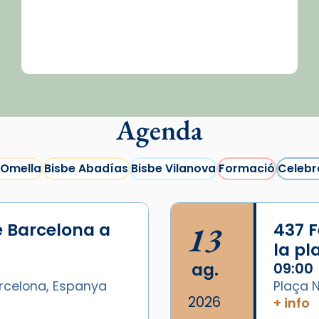
Agenda
 Omella
Bisbe Abadías
Bisbe Vilanova
Formació
Celebr
e Barcelona a
13
437 F
la p
ag.
09:00
arcelona, Espanya
Plaça N
2026
+ info