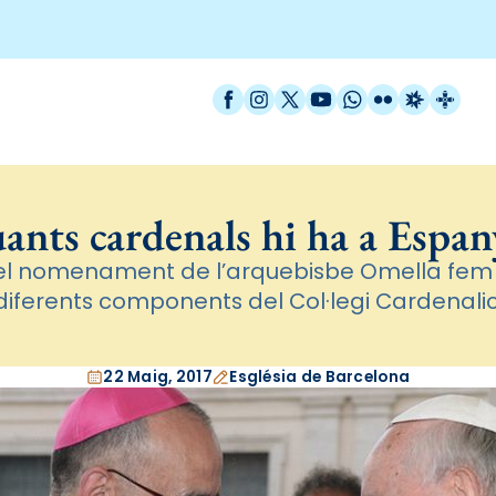
Facebook
Instagram
X / Twitter
YouTube
WhatsApp
Flickr
Radio Est
Catal
ants cardenals hi ha a Espan
l nomenament de l’arquebisbe Omella fem 
diferents components del Col·legi Cardenalic
22 Maig, 2017
Església de Barcelona