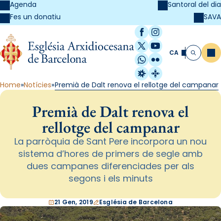
Agenda
Santoral del dia
SAVA
Fes un donatiu
Facebook
Instagram
X / Twitter
YouTube
CA
Me
Cerca
WhatsApp
Flickr
Radio Estel
Catalunya Cristi
Home
Notícies
Premià de Dalt renova el rellotge del campanar
Premià de Dalt renova el
rellotge del campanar
La parròquia de Sant Pere incorpora un nou
sistema d’hores de primers de segle amb
dues campanes diferenciades per als
segons i els minuts
21 Gen, 2019
Església de Barcelona