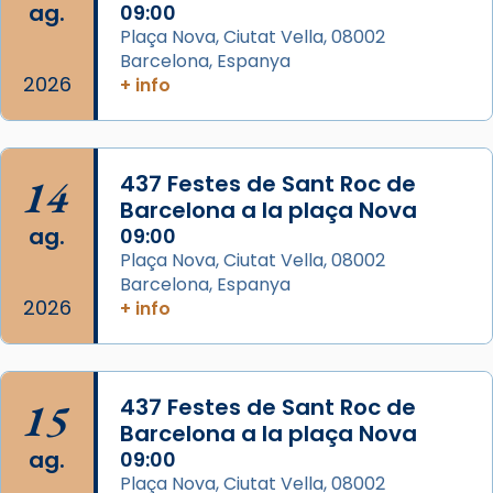
a la “Missa de les Santes” (“Missa de
ag.
09:00
Glòria”) fou composta el 1848 per Mn.
Plaça Nova, Ciutat Vella, 08002
Barcelona, Espanya
Manuel Blanch, amb aire d’òpera
2026
+ info
italianitzant; s’interpreta per privilegi
pontifici, amb orquestra i cor, i té una
duració aproximada de tres hores. Després,
processó (recuperada el 1972) al voltant
14
437 Festes de Sant Roc de
del temple amb les relíquies de les santes.
Barcelona a la plaça Nova
Des de 1985 hi participa també un grup de
ag.
09:00
diablesses amb música i ball propis. Festa
Plaça Nova, Ciutat Vella, 08002
gran a Mataró.
Barcelona, Espanya
2026
+ info
«Si vols saber què és calor, ves per les
Santes a Mataró»🥵.
Photo
15
437 Festes de Sant Roc de
View on Facebook
·
Share
Barcelona a la plaça Nova
ag.
09:00
Arquebisbat de Barcelona
Plaça Nova, Ciutat Vella, 08002