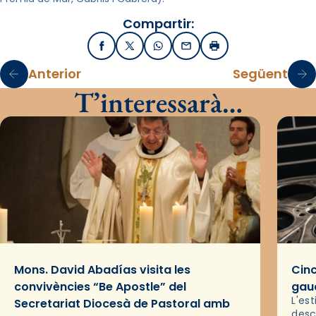
Compartir:
Facebook
X / Twitter
WhatsApp
Email
Imprimir
Anterior
Següent
T’interessarà…
Mons. David Abadías visita les
Cinc
convivències “Be Apostle” del
gaud
L'es
Secretariat Diocesà de Pastoral amb
desc