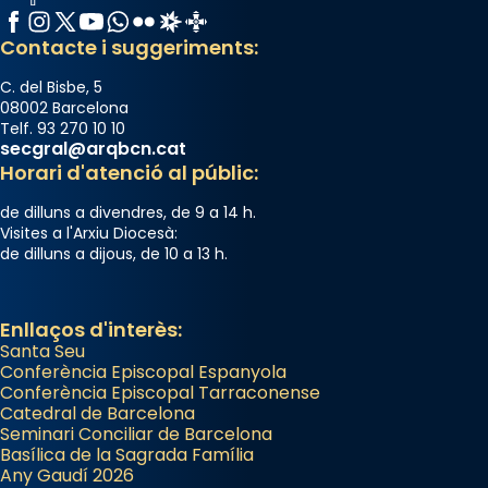
Facebook
Instagram
X / Twitter
YouTube
WhatsApp
Flickr
Radio Estel
Catalunya Cristiana
Contacte i suggeriments:
C. del Bisbe, 5
08002 Barcelona
Telf. 93 270 10 10
secgral@arqbcn.cat
Horari d'atenció al públic:
de dilluns a divendres, de 9 a 14 h.
Visites a l'Arxiu Diocesà:
de dilluns a dijous, de 10 a 13 h.
Enllaços d'interès:
Santa Seu
Conferència Episcopal Espanyola
Conferència Episcopal Tarraconense
Catedral de Barcelona
Seminari Conciliar de Barcelona
Basílica de la Sagrada Família
Any Gaudí 2026