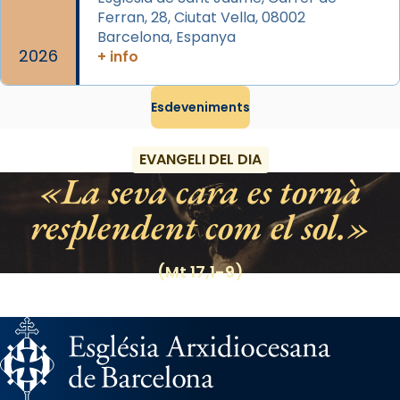
raïms de setembre te'n llepes els dits»,
Ferran, 28, Ciutat Vella, 08002
segons una dita popular.
Barcelona, Espanya
2026
+ info
Photo
View on Facebook
·
Share
Esdeveniments
EVANGELI DEL DIA
La seva cara es tornà
resplendent com el sol.
(Mt 17,1-9)