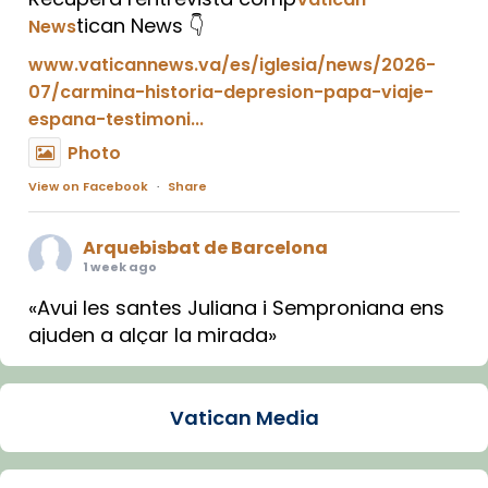
tican News 👇
News
www.vaticannews.va/es/iglesia/news/2026-
07/carmina-historia-depresion-papa-viaje-
espana-testimoni...
Photo
View on Facebook
·
Share
Arquebisbat de Barcelona
1 week ago
«Avui les santes Juliana i Semproniana ens
ajuden a alçar la mirada»
Mons. Sergi Gordo, bisbe de Tortosa, ha
presidit aquest 27 de juliol la missa de Les
Vatican Media
Santes de Mataró.
🔗
tinyurl.com/cvu5jmbk