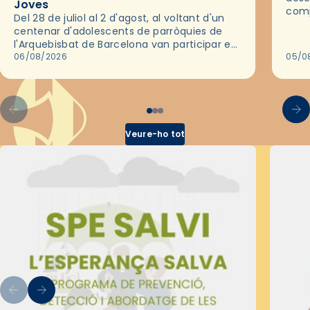
Joves
comp
Del 28 de juliol al 2 d'agost, al voltant d'un
deix
centenar d'adolescents de parròquies de
trav
l'Arquebisbat de Barcelona van participar en
les convivències Be Apostle, organitzades
06/08/2026
05/0
pel Secretariat Diocesà de Pastoral amb…
Veure-ho tot