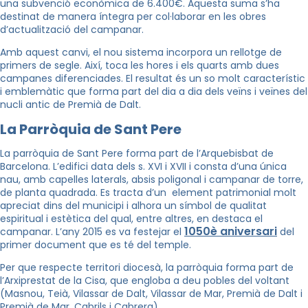
una subvenció econòmica de 6.400€. Aquesta suma s’ha
destinat de manera íntegra per col·laborar en les obres
d’actualització del campanar.
Amb aquest canvi, el nou sistema incorpora un rellotge de
primers de segle. Així, toca les hores i els quarts amb dues
campanes diferenciades. El resultat és un so molt característic
i emblemàtic que forma part del dia a dia dels veïns i veïnes del
nucli antic de Premià de Dalt.
La Parròquia de Sant Pere
La parròquia de Sant Pere forma part de l’Arquebisbat de
Barcelona. L’edifici data dels s. XVI i XVII i consta d’una única
nau, amb capelles laterals, absis poligonal i campanar de torre,
de planta quadrada. Es tracta d’un element patrimonial molt
apreciat dins del municipi i alhora un símbol de qualitat
espiritual i estètica del qual, entre altres, en destaca el
1050è aniversari
campanar. L’any 2015 es va festejar el
del
primer document que es té del temple.
Per que respecte territori diocesà, la parròquia forma part de
l’Arxiprestat de la Cisa, que engloba a deu pobles del voltant
(Masnou, Teià, Vilassar de Dalt, Vilassar de Mar, Premià de Dalt i
Premià de Mar, Cabrils i Cabrera).