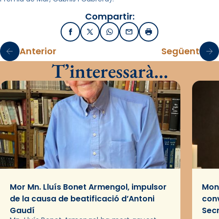
Compartir:
Facebook
X / Twitter
WhatsApp
Email
Imprimir
Anterior
Següent
T’interessarà…
Mor Mn. Lluís Bonet Armengol, impulsor
Mons
de la causa de beatificació d’Antoni
conv
Gaudí
Sec