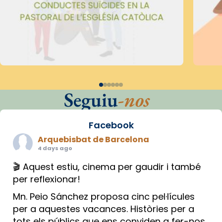
Seguiu
-nos
Facebook
Arquebisbat de Barcelona
4 days ago
🎬 Aquest estiu, cinema per gaudir i també
per reflexionar!
Mn. Peio Sánchez proposa cinc pel·lícules
per a aquestes vacances. Històries per a
tots els públics que ens conviden a fer-nos