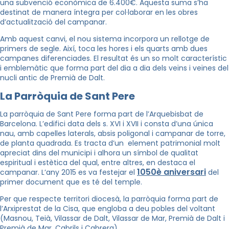
una subvenció econòmica de 6.400€. Aquesta suma s’ha
destinat de manera íntegra per col·laborar en les obres
d’actualització del campanar.
Amb aquest canvi, el nou sistema incorpora un rellotge de
primers de segle. Així, toca les hores i els quarts amb dues
campanes diferenciades. El resultat és un so molt característic
i emblemàtic que forma part del dia a dia dels veïns i veïnes del
nucli antic de Premià de Dalt.
La Parròquia de Sant Pere
La parròquia de Sant Pere forma part de l’Arquebisbat de
Barcelona. L’edifici data dels s. XVI i XVII i consta d’una única
nau, amb capelles laterals, absis poligonal i campanar de torre,
de planta quadrada. Es tracta d’un element patrimonial molt
apreciat dins del municipi i alhora un símbol de qualitat
espiritual i estètica del qual, entre altres, en destaca el
1050è aniversari
campanar. L’any 2015 es va festejar el
del
primer document que es té del temple.
Per que respecte territori diocesà, la parròquia forma part de
l’Arxiprestat de la Cisa, que engloba a deu pobles del voltant
(Masnou, Teià, Vilassar de Dalt, Vilassar de Mar, Premià de Dalt i
Premià de Mar, Cabrils i Cabrera).