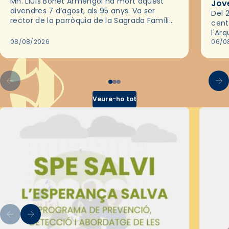
Mn. Lluís Bonet Armengol ha mort aquest
Jov
divendres 7 d’agost, als 95 anys. Va ser
Del 2
rector de la parròquia de la Sagrada Família
cent
de Barcelona durant 25 anys, entre 1993 i
l'Ar
2018,…
08/08/2026
les 
06/0
pel 
Veure-ho tot