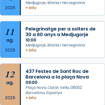
Medjugorje, Bòsnia i Herzegovina
del Sant Pare Lleó XIV a Barcelona, i als
2026
+ info
col·laboradors, a la Catedral de Barcelona.
L’arquebisbe de Barcelona, el cardenal Joan
Josep Omella, ha presidit la missa i l’ha
11
Pelegrinatge per a solters de
concelebrat el bisbe auxiliar de Barcelona,
30 a 60 anys a Medjugorje
Mons. David Abadías.
ag.
10:00
📸 Dr. G. Simón
Medjugorje, Bòsnia i Herzegovina
2026
+ info
Photo
View on Facebook
·
Share
12
437 Festes de Sant Roc de
Arquebisbat de Barcelona
2 weeks ago
Barcelona a la plaça Nova
ag.
09:00
Memòria de les santes Juliana i
Plaça Nova, Ciutat Vella, 08002
Semproniana, verges i màrtirs.
Barcelona, Espanya
2026
Acompanyant la història de sant Cugat, a
+ info
partir de l’Edat Mitjana sorgeix la tradició