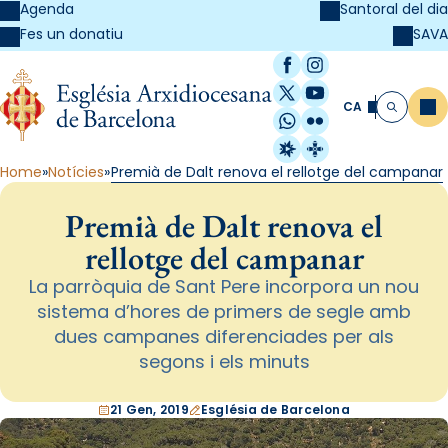
Agenda
Santoral del dia
SAVA
Fes un donatiu
Facebook
Instagram
X / Twitter
YouTube
CA
Me
Cerca
WhatsApp
Flickr
Radio Estel
Catalunya Cristi
Home
Notícies
Premià de Dalt renova el rellotge del campanar
Premià de Dalt renova el
rellotge del campanar
La parròquia de Sant Pere incorpora un nou
sistema d’hores de primers de segle amb
dues campanes diferenciades per als
segons i els minuts
21 Gen, 2019
Església de Barcelona