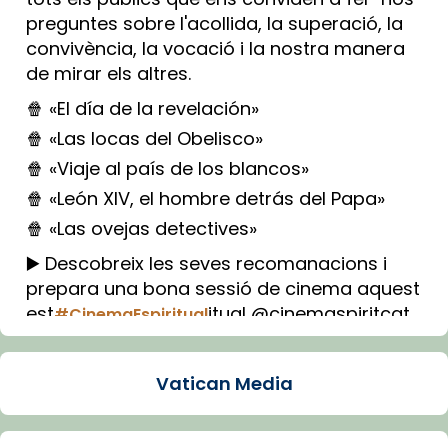
preguntes sobre l'acollida, la superació, la
convivència, la vocació i la nostra manera
de mirar els altres.
🍿 «El día de la revelación»
🍿 «Las locas del Obelisco»
🍿 «Viaje al país de los blancos»
🍿 «León XIV, el hombre detrás del Papa»
🍿 «Las ovejas detectives»
▶️ Descobreix les seves recomanacions i
prepara una bona sessió de cinema aquest
est
itual @cinemaspiritcat
#CinemaEspiritual
Imatge: Generada amb IA (OpenAI)
Video
Vatican Media
View on Facebook
·
Share