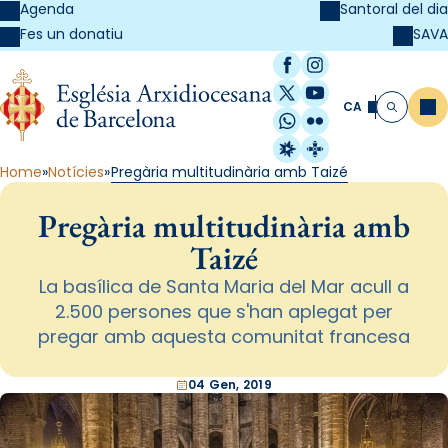
Agenda
Santoral del dia
SAVA
Fes un donatiu
Facebook
Instagram
X / Twitter
YouTube
CA
Me
Cerca
WhatsApp
Flickr
Radio Estel
Catalunya Cristi
Home
Notícies
Pregària multitudinària amb Taizé
Pregària multitudinària amb
Taizé
La basílica de Santa Maria del Mar acull a
2.500 persones que s'han aplegat per
pregar amb aquesta comunitat francesa
04 Gen, 2019