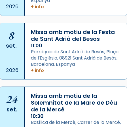
Espanya
de Barcelona.
2026
+ info
2 weeks ago
Aquest dilluns, 27 de juliol, ha tingut lloc la
missa d’acció de gràcies en agraïment al
8
Missa amb motiu de la Festa
comitè organitzador de la visita apostòlica
de Sant Adrià del Besos
del Sant Pare Lleó XIV a Barcelona, i als
set.
11:00
col·laboradors, a la Catedral de Barcelona.
Parròquia de Sant Adrià de Besòs, Plaça
L’arquebisbe de Barcelona, el cardenal Joan
de l'Església, 08921 Sant Adrià de Besòs,
Josep Omella, ha presidit la missa i l’ha
Barcelona, Espanya
2026
+ info
concelebrat el bisbe auxiliar de Barcelona,
Mons. David Abadías.
📸 Dr. G. Simón
24
Missa amb motiu de la
Photo
Solemnitat de la Mare de Déu
View on Facebook
·
Share
set.
de la Mercè
10:30
Arquebisbat de Barcelona
Basílica de la Mercè, Carrer de la Mercè,
2 weeks ago