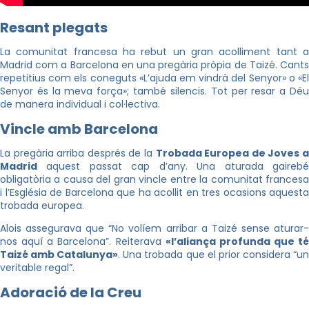
Resant plegats
La comunitat francesa ha rebut un gran acolliment tant a
Madrid com a Barcelona en una pregària pròpia de Taizé. Cants
repetitius com els coneguts «L’ajuda em vindrà del Senyor» o «El
Senyor és la meva força»; també silencis. Tot per resar a Déu
de manera individual i col·lectiva.
Vincle amb Barcelona
La pregària arriba després de la
Trobada Europea de Joves 
Madrid
aquest passat cap d’any. Una aturada gairebé
obligatòria a causa del gran vincle entre la comunitat francesa
i l’Església de Barcelona que ha acollit en tres ocasions aquesta
trobada europea.
Alois assegurava que “No volíem arribar a Taizé sense aturar-
nos aquí a Barcelona”. Reiterava
«l’aliança profunda que té
Taizé amb Catalunya»
. Una trobada que el prior considera “u
veritable regal”.
Adoració de la Creu