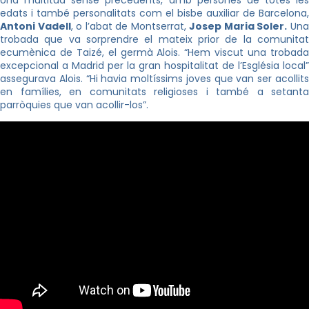
edats i també personalitats com el bisbe auxiliar de Barcelona,
Antoni Vadell
, o l’abat de Montserrat,
Josep Maria Soler.
Un
trobada que va sorprendre el mateix prior de la comunitat
ecumènica de Taizé, el germà Alois. “Hem viscut una trobada
excepcional a Madrid per la gran hospitalitat de l’Església local”
assegurava Alois. “Hi havia moltíssims joves que van ser acollits
en famílies, en comunitats religioses i també a setanta
parròquies que van acollir-los”.