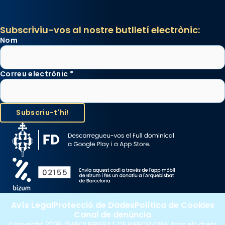
Subscriviu-vos al nostre butlletí electrònic:
Nom
Correu electrònic
*
Avís Legal
Protecció de Dades
Política de Cookies
Canal de denúncia
Copyright 2026 ©ARQUEBISBAT DE BARCELONA, tots els drets