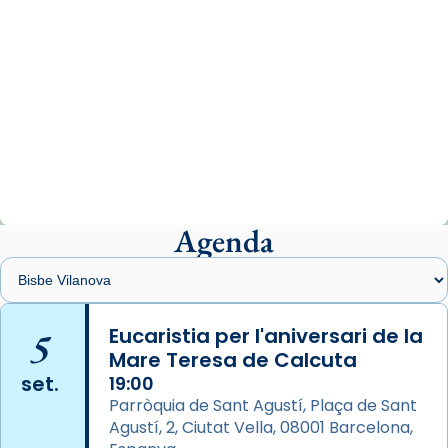
Photo
View on Facebook
·
Share
Arquebisbat de Barcelona
2 weeks ago
«Avui les santes Juliana i Semproniana ens
ajuden a alçar la mirada»
Mons. Sergi Gordo, bisbe de Tortosa, ha
presidit aquest 27 de juliol la missa de Les
Agenda
Santes de Mataró.
🔗
tinyurl.com/cvu5jmbk
📸 J. Merino
5
Eucaristia per l'aniversari de la
Mare Teresa de Calcuta
Photo
set.
19:00
View on Facebook
·
Share
Parròquia de Sant Agustí, Plaça de Sant
Agustí, 2, Ciutat Vella, 08001 Barcelona,
Arquebisbat de Barcelona
is at Catedral