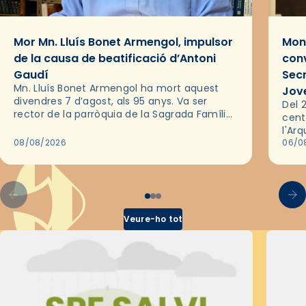
Mor Mn. Lluís Bonet Armengol, impulsor
Mons
de la causa de beatificació d’Antoni
conv
Gaudí
Sec
Mn. Lluís Bonet Armengol ha mort aquest
Jov
divendres 7 d’agost, als 95 anys. Va ser
Del 2
rector de la parròquia de la Sagrada Família
cent
de Barcelona durant 25 anys, entre 1993 i
l'Ar
2018,…
08/08/2026
les 
06/0
pel 
Veure-ho tot