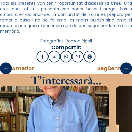
Tots els presents van tenir l’oportunitat d’
adorar la Creu
. Un
creu que tots els presents van poder besar i pregar fins a
arribar a emocionar-se. La comunitat de Taizé es prepara per
tornar a casa i no ho fa amb les mans buides sinó amb el
record d’una gran experiència que de ben segur perdurarà en la
memòria.
Fotografies: Ramon Ripoll
Compartir:
Facebook
X / Twitter
WhatsApp
Email
Imprimir
Anterior
Següent
T’interessarà…