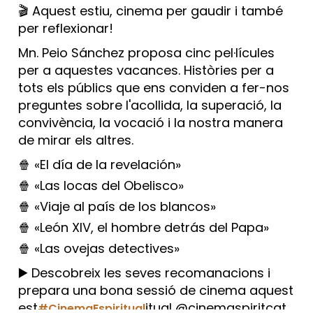
🎬 Aquest estiu, cinema per gaudir i també
per reflexionar!
Mn. Peio Sánchez proposa cinc pel·lícules
per a aquestes vacances. Històries per a
tots els públics que ens conviden a fer-nos
preguntes sobre l'acollida, la superació, la
convivència, la vocació i la nostra manera
de mirar els altres.
🍿 «El día de la revelación»
🍿 «Las locas del Obelisco»
🍿 «Viaje al país de los blancos»
🍿 «León XIV, el hombre detrás del Papa»
🍿 «Las ovejas detectives»
▶️ Descobreix les seves recomanacions i
prepara una bona sessió de cinema aquest
est
itual @cinemaspiritcat
#CinemaEspiritual