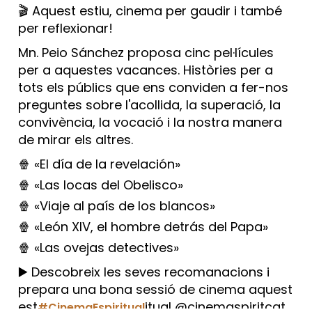
🎬 Aquest estiu, cinema per gaudir i també
per reflexionar!
Mn. Peio Sánchez proposa cinc pel·lícules
per a aquestes vacances. Històries per a
tots els públics que ens conviden a fer-nos
preguntes sobre l'acollida, la superació, la
convivència, la vocació i la nostra manera
de mirar els altres.
🍿 «El día de la revelación»
🍿 «Las locas del Obelisco»
🍿 «Viaje al país de los blancos»
🍿 «León XIV, el hombre detrás del Papa»
🍿 «Las ovejas detectives»
▶️ Descobreix les seves recomanacions i
prepara una bona sessió de cinema aquest
est
itual @cinemaspiritcat
#CinemaEspiritual