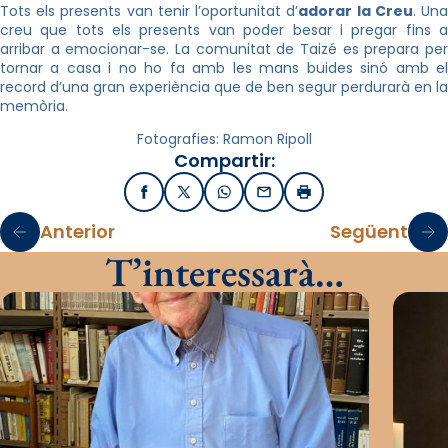
Tots els presents van tenir l’oportunitat d’
adorar la Creu
. Un
creu que tots els presents van poder besar i pregar fins a
arribar a emocionar-se. La comunitat de Taizé es prepara per
tornar a casa i no ho fa amb les mans buides sinó amb el
record d’una gran experiència que de ben segur perdurarà en la
memòria.
Fotografies: Ramon Ripoll
Compartir:
Facebook
X / Twitter
WhatsApp
Email
Imprimir
Anterior
Següent
T’interessarà…