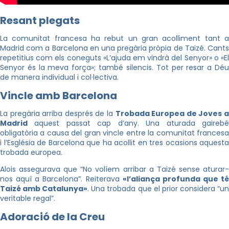
Resant plegats
La comunitat francesa ha rebut un gran acolliment tant a
Madrid com a Barcelona en una pregària pròpia de Taizé. Cants
repetitius com els coneguts «L’ajuda em vindrà del Senyor» o «El
Senyor és la meva força»; també silencis. Tot per resar a Déu
de manera individual i col·lectiva.
Vincle amb Barcelona
La pregària arriba després de la
Trobada Europea de Joves 
Madrid
aquest passat cap d’any. Una aturada gairebé
obligatòria a causa del gran vincle entre la comunitat francesa
i l’Església de Barcelona que ha acollit en tres ocasions aquesta
trobada europea.
Alois assegurava que “No volíem arribar a Taizé sense aturar-
nos aquí a Barcelona”. Reiterava
«l’aliança profunda que té
Taizé amb Catalunya»
. Una trobada que el prior considera “u
veritable regal”.
Adoració de la Creu