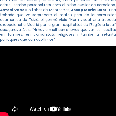
edats i també personalitats com el bisbe auxiliar de Barcelona,
Antoni Vadell
, o l’abat de Montserrat,
Josep Maria Soler.
Un
trobada que va sorprendre el mateix prior de la comunitat
ecumènica de Taizé, el germà Alois. “Hem viscut una trobada
excepcional a Madrid per la gran hospitalitat de l’Església local”
assegurava Alois. “Hi havia moltíssims joves que van ser acollits
en famílies, en comunitats religioses i també a setanta
parròquies que van acollir-los”.