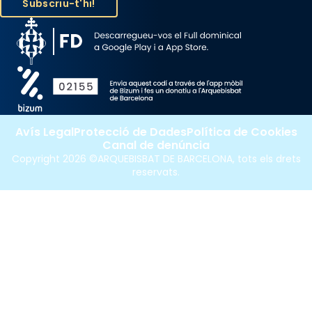
Avís Legal
Protecció de Dades
Política de Cookies
Canal de denúncia
Copyright 2026 ©ARQUEBISBAT DE BARCELONA, tots els drets
reservats.