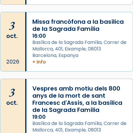
Memòria de les santes Juliana i
Semproniana, verges i màrtirs.
3
Missa francòfona a la basílica
de la Sagrada Família
Acompanyant la història de sant Cugat, a
oct.
16:00
partir de l’Edat Mitjana sorgeix la tradició
Basílica de la Sagrada Família, Carrer de
que les santes Juliana (“relatiu a Júlia”) i
Mallorca, 401, Eixample, 08013
Semproniana (“relatiu a Semprònia =
Barcelona, Espanya
eterna”) són deixebles seves. I l’any 1667, el
2026
+ info
frare Joan Gaspar Roig, afirma en una obra
que les santes són filles de l’antiga Iluro.
Mataró en reivindicarà les relíquies fins que
3
Vespres amb motiu dels 800
les aconseguirà el 1772. L’ofici que es canta
anys de la mort de sant
a la “Missa de les Santes” (“Missa de
oct.
Francesc d'Assís, a la basílica
Glòria”) fou composta el 1848 per Mn.
de la Sagrada Família
Manuel Blanch, amb aire d’òpera
19:00
italianitzant; s’interpreta per privilegi
Basílica de la Sagrada Família, Carrer de
pontifici, amb orquestra i cor, i té una
Mallorca, 401, Eixample, 08013
duració aproximada de tres hores. Després,