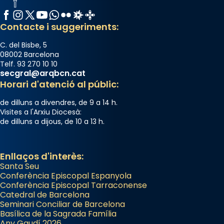
Facebook
Instagram
X / Twitter
YouTube
WhatsApp
Flickr
Radio Estel
Catalunya Cristiana
Contacte i suggeriments:
C. del Bisbe, 5
08002 Barcelona
Telf. 93 270 10 10
secgral@arqbcn.cat
Horari d'atenció al públic:
de dilluns a divendres, de 9 a 14 h.
Visites a l'Arxiu Diocesà:
de dilluns a dijous, de 10 a 13 h.
Enllaços d'interès:
Santa Seu
Conferència Episcopal Espanyola
Conferència Episcopal Tarraconense
Catedral de Barcelona
Seminari Conciliar de Barcelona
Basílica de la Sagrada Família
Any Gaudí 2026