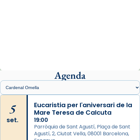
Photo
View on Facebook
·
Share
Arquebisbat de Barcelona
2 weeks ago
«Avui les santes Juliana i Semproniana ens
ajuden a alçar la mirada»
Mons. Sergi Gordo, bisbe de Tortosa, ha
presidit aquest 27 de juliol la missa de Les
Agenda
Santes de Mataró.
🔗
tinyurl.com/cvu5jmbk
📸 J. Merino
5
Eucaristia per l'aniversari de la
Mare Teresa de Calcuta
Photo
set.
19:00
View on Facebook
·
Share
Parròquia de Sant Agustí, Plaça de Sant
Agustí, 2, Ciutat Vella, 08001 Barcelona,
Arquebisbat de Barcelona
is at Catedral