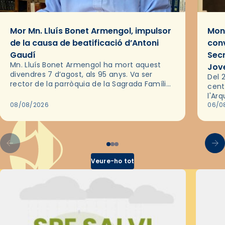
Mor Mn. Lluís Bonet Armengol, impulsor
Mons
de la causa de beatificació d’Antoni
conv
Gaudí
Sec
Mn. Lluís Bonet Armengol ha mort aquest
Jov
divendres 7 d’agost, als 95 anys. Va ser
Del 2
rector de la parròquia de la Sagrada Família
cent
de Barcelona durant 25 anys, entre 1993 i
l'Ar
2018,…
08/08/2026
les 
06/0
pel 
Veure-ho tot