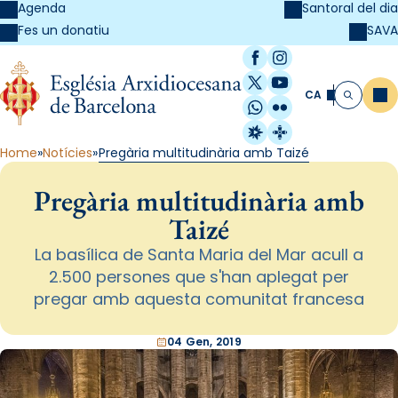
Agenda
Santoral del dia
SAVA
Fes un donatiu
Facebook
Instagram
X / Twitter
YouTube
CA
Me
Cerca
WhatsApp
Flickr
Radio Estel
Catalunya Cristi
Home
Notícies
Pregària multitudinària amb Taizé
Pregària multitudinària amb
Taizé
La basílica de Santa Maria del Mar acull a
2.500 persones que s'han aplegat per
pregar amb aquesta comunitat francesa
04 Gen, 2019