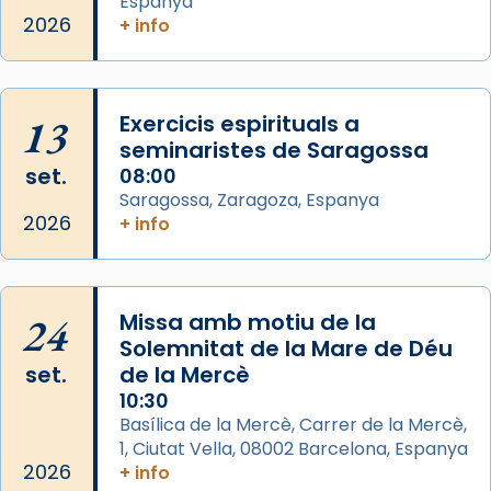
Espanya
de Barcelona.
2026
+ info
2 weeks ago
Aquest dilluns, 27 de juliol, ha tingut lloc la
missa d’acció de gràcies en agraïment al
13
Exercicis espirituals a
comitè organitzador de la visita apostòlica
seminaristes de Saragossa
del Sant Pare Lleó XIV a Barcelona, i als
set.
08:00
col·laboradors, a la Catedral de Barcelona.
Saragossa, Zaragoza, Espanya
L’arquebisbe de Barcelona, el cardenal Joan
2026
+ info
Josep Omella, ha presidit la missa i l’ha
concelebrat el bisbe auxiliar de Barcelona,
Mons. David Abadías.
24
Missa amb motiu de la
📸 Dr. G. Simón
Solemnitat de la Mare de Déu
set.
de la Mercè
Photo
10:30
View on Facebook
·
Share
Basílica de la Mercè, Carrer de la Mercè,
1, Ciutat Vella, 08002 Barcelona, Espanya
2026
Arquebisbat de Barcelona
+ info
2 weeks ago