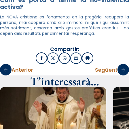
Com es porta a terme la no-violència
activa?
La NOVA cristiana es fonamenta en la pregària, recupera la
persona, mai coopera amb allò immoral ni que sigui assumint
més sofriment, desarma amb gestos profètics creatius i no
depèn dels resultats per alimentar l’esperança.
Compartir:
Facebook
X / Twitter
WhatsApp
Email
Imprimir
Anterior
Següent
T’interessarà…