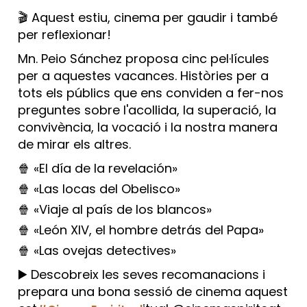
🎬 Aquest estiu, cinema per gaudir i també
per reflexionar!
Mn. Peio Sánchez proposa cinc pel·lícules
per a aquestes vacances. Històries per a
tots els públics que ens conviden a fer-nos
preguntes sobre l'acollida, la superació, la
convivència, la vocació i la nostra manera
de mirar els altres.
🍿 «El día de la revelación»
🍿 «Las locas del Obelisco»
🍿 «Viaje al país de los blancos»
🍿 «León XIV, el hombre detrás del Papa»
🍿 «Las ovejas detectives»
▶️ Descobreix les seves recomanacions i
prepara una bona sessió de cinema aquest