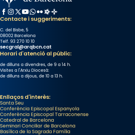
Facebook
Instagram
X / Twitter
YouTube
WhatsApp
Flickr
Radio Estel
Catalunya Cristiana
Contacte i suggeriments:
C. del Bisbe, 5
08002 Barcelona
Telf. 93 270 10 10
secgral@arqbcn.cat
Horari d'atenció al públic:
de dilluns a divendres, de 9 a 14 h.
Visites a l'Arxiu Diocesà:
de dilluns a dijous, de 10 a 13 h.
Enllaços d'interès:
Santa Seu
Conferència Episcopal Espanyola
Conferència Episcopal Tarraconense
Catedral de Barcelona
Seminari Conciliar de Barcelona
Basílica de la Sagrada Família