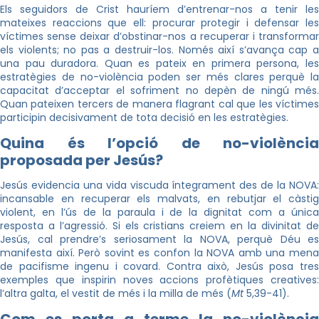
Els seguidors de Crist hauríem d’entrenar-nos a tenir les
mateixes reaccions que ell: procurar protegir i defensar les
víctimes sense deixar d’obstinar-nos a recuperar i transformar
els violents; no pas a destruir-los. Només així s’avança cap a
una pau duradora. Quan es pateix en primera persona, les
estratègies de no-violència poden ser més clares perquè la
capacitat d’acceptar el sofriment no depèn de ningú més.
Quan pateixen tercers de manera flagrant cal que les víctimes
participin decisivament de tota decisió en les estratègies.
Quina és l’opció de no-violència
proposada per Jesús?
Jesús evidencia una vida viscuda íntegrament des de la NOVA:
incansable en recuperar els malvats, en rebutjar el càstig
violent, en l’ús de la paraula i de la dignitat com a única
resposta a l’agressió. Si els cristians creiem en la divinitat de
Jesús, cal prendre’s seriosament la NOVA, perquè Déu es
manifesta així. Però sovint es confon la NOVA amb una mena
de pacifisme ingenu i covard. Contra això, Jesús posa tres
exemples que inspirin noves accions profètiques creatives:
l’altra galta, el vestit de més i la milla de més (
Mt
5,39-41).