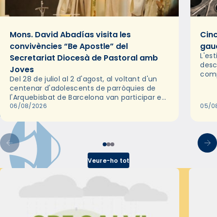
Mons. David Abadías visita les
Cinc
convivències “Be Apostle” del
gaud
L'es
Secretariat Diocesà de Pastoral amb
desc
Joves
comp
Del 28 de juliol al 2 d'agost, al voltant d'un
deix
centenar d'adolescents de parròquies de
trav
l'Arquebisbat de Barcelona van participar en
les convivències Be Apostle, organitzades
06/08/2026
05/0
pel Secretariat Diocesà de Pastoral amb…
Veure-ho tot