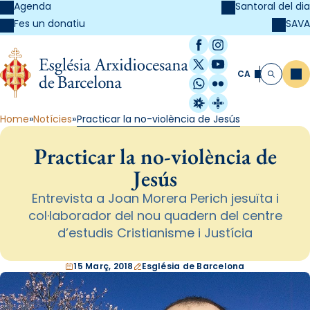
Agenda
Santoral del dia
SAVA
Fes un donatiu
Facebook
Instagram
X / Twitter
YouTube
CA
Me
Cerca
WhatsApp
Flickr
Radio Estel
Catalunya Cristi
Home
Notícies
Practicar la no-violència de Jesús
Practicar la no-violència de
Jesús
Entrevista a Joan Morera Perich jesuïta i
col·laborador del nou quadern del centre
d’estudis Cristianisme i Justícia
15 Març, 2018
Església de Barcelona