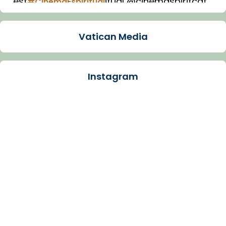
est
itual @cinemaspiritcat
#CinemaEspiritual
Imatge: Generada amb IA (OpenAI)
Video
Vatican Media
View on Facebook
·
Share
Instagram
Arquebisbat de Barcelona
1 week ago
La Carmina va patir depressió. Fa gairebé
dos mesos, a l'Estadi Lluís Companys, la
jove va fer arribar el seu testimoni al papa
Lleó XIV.
Recupera l'entrevista comp
Vatican
tican News 👇
News
www.vaticannews.va/es/iglesia/news/2026-
07/carmina-historia-depresion-papa-viaje-
espana-testimoni...