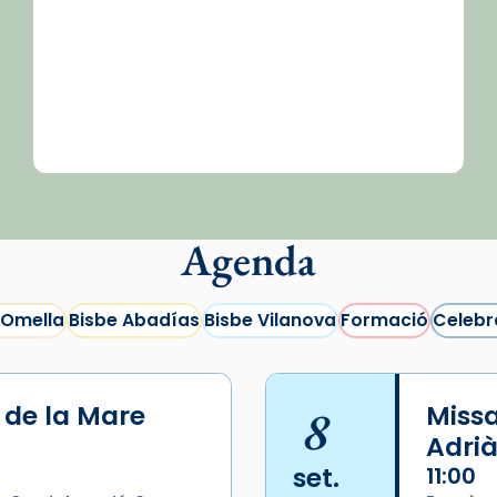
Agenda
 Omella
Bisbe Abadías
Bisbe Vilanova
Formació
Celebr
i de la Mare
8
Missa
Adrià
set.
11:00