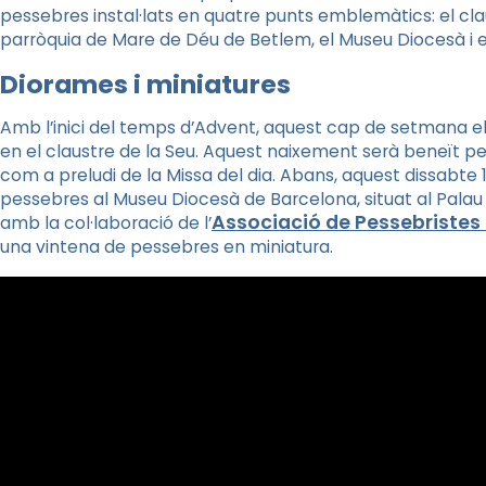
pessebres instal·lats en quatre punts emblemàtics: el cla
parròquia de Mare de Déu de Betlem, el Museu Diocesà i 
Diorames i miniatures
Amb l’inici del temps d’Advent, aquest cap de setmana el
en el claustre de la Seu. Aquest naixement serà beneït p
com a preludi de la Missa del dia. Abans, aquest dissabte 
pessebres al Museu Diocesà de Barcelona, situat al Palau 
Associació de Pessebristes
amb la col·laboració de l’
una vintena de pessebres en miniatura.