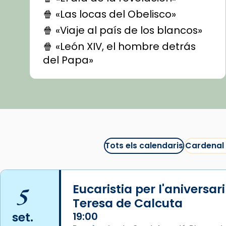
🍿 «Las locas del Obelisco»
🍿 «Viaje al país de los blancos»
🍿 «León XIV, el hombre detrás
del Papa»
🍿 «Las ovejas detectives»
▶️ Descobreix les seves
recomanacions i prepara una
bona sessió de cinema aquest
est
itual
#CinemaEspiritual
Tots els calendaris
Cardenal
@cinemaspiritcat
Imatge: Generada amb IA
(OpenAI)
5
Eucaristia per l'aniversar
Video
Teresa de Calcuta
set.
19:00
View on Facebook
·
Share