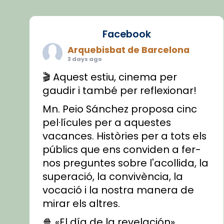
Facebook
Arquebisbat de Barcelona
3 days ago
🎬 Aquest estiu, cinema per
gaudir i també per reflexionar!
Mn. Peio Sánchez proposa cinc
pel·lícules per a aquestes
vacances. Històries per a tots els
públics que ens conviden a fer-
nos preguntes sobre l'acollida, la
superació, la convivència, la
vocació i la nostra manera de
mirar els altres.
🍿 «El día de la revelación»