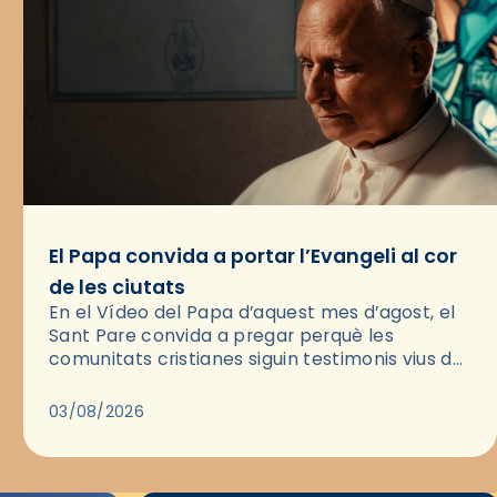
El Papa convida a portar l’Evangeli al cor
de les ciutats
En el Vídeo del Papa d’aquest mes d’agost, el
Sant Pare convida a pregar perquè les
comunitats cristianes siguin testimonis vius de
l’Evangeli enmig de les ciutats. A través d’una
pregària, el…
03/08/2026