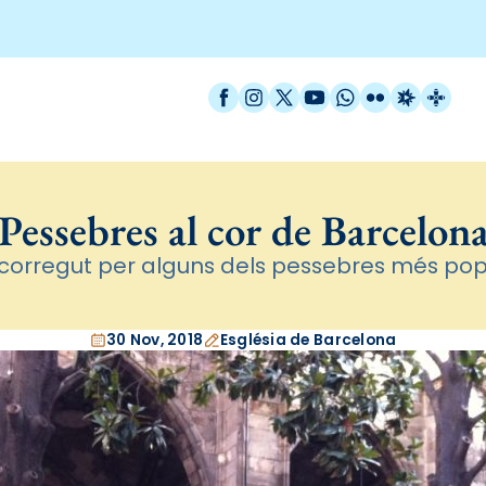
Facebook
Instagram
X / Twitter
YouTube
WhatsApp
Flickr
Radio Est
Catal
Pessebres al cor de Barcelon
corregut per alguns dels pessebres més popu
30 Nov, 2018
Església de Barcelona