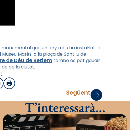
 monumental que un any més ha instal·lat la
 Museu Marès, a la plaça de Sant Iu de
re de Déu de Betlem
també es pot gaudir
de de la ciutat.
:
sApp
mail
Imprimir
Següent
T’interessarà…