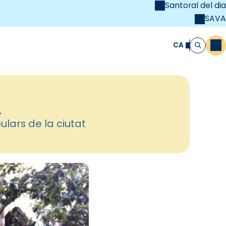
Santoral del dia
SAVA
el
unya Cristiana
CA
M
Cerca
a
lars de la ciutat