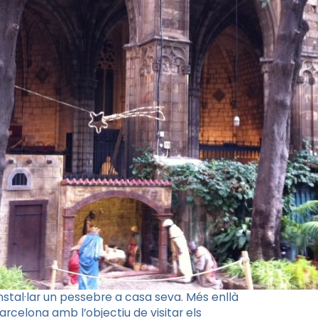
nstal·lar un pessebre a casa seva. Més enllà
rcelona amb l’objectiu de visitar els