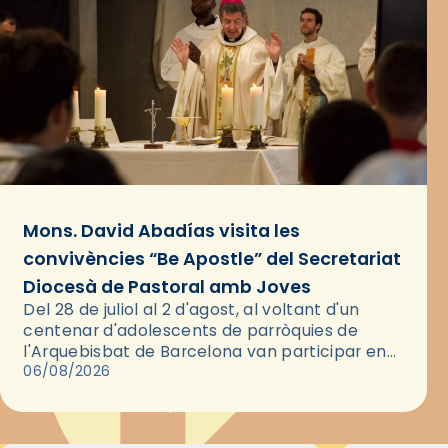
Mons. David Abadías visita les
convivències “Be Apostle” del Secretariat
Diocesà de Pastoral amb Joves
Del 28 de juliol al 2 d'agost, al voltant d'un
centenar d'adolescents de parròquies de
l'Arquebisbat de Barcelona van participar en
les convivències Be Apostle, organitzades pel
06/08/2026
Secretariat Diocesà de Pastoral amb…