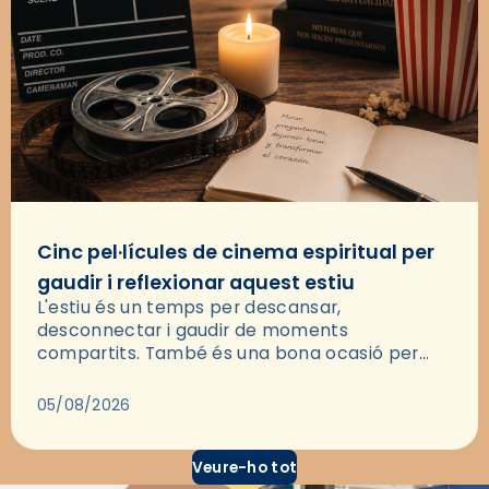
Cinc pel·lícules de cinema espiritual per
gaudir i reflexionar aquest estiu
L'estiu és un temps per descansar,
desconnectar i gaudir de moments
compartits. També és una bona ocasió per
deixar-se portar per una bona història i, a
través del cinema, reflexionar sobre les…
05/08/2026
Veure-ho tot