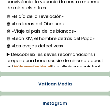
convivència, la vocació i la nostra manera
de mirar els altres.
🍿 «El día de la revelación»
🍿 «Las locas del Obelisco»
🍿 «Viaje al país de los blancos»
🍿 «León XIV, el hombre detrás del Papa»
🍿 «Las ovejas detectives»
▶️ Descobreix les seves recomanacions i
prepara una bona sessió de cinema aquest
est
itual @cinemaspiritcat
#CinemaEspiritual
Imatge: Generada amb IA (OpenAI)
Video
Vatican Media
View on Facebook
·
Share
Instagram
Arquebisbat de Barcelona
1 week ago