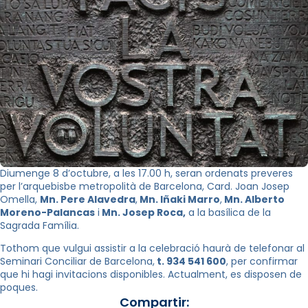
Diumenge 8 d’octubre, a les 17.00 h, seran ordenats preveres
per l’arquebisbe metropolità de Barcelona, Card. Joan Josep
Omella,
Mn. Pere Alavedra
,
Mn. Iñaki Marro
,
Mn. Alberto
Moreno-Palancas
i
Mn. Josep Roca,
a la basílica de la
Sagrada Família.
Tothom que vulgui assistir a la celebració haurà de telefonar al
Seminari Conciliar de Barcelona,
t. 934 541 600
, per confirmar
que hi hagi invitacions disponibles. Actualment, es disposen de
poques.
Compartir: