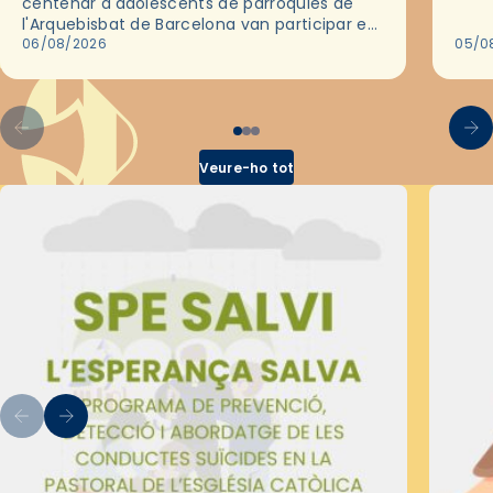
centenar d'adolescents de parròquies de
trav
l'Arquebisbat de Barcelona van participar en
les convivències Be Apostle, organitzades
06/08/2026
05/0
pel Secretariat Diocesà de Pastoral amb…
Veure-ho tot