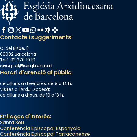
L’arquebisbe de Barcelona, el cardenal Joan
Josep Omella, ha presidit la missa i l’ha
concelebrat el bisbe auxiliar de Barcelona,
Facebook
Instagram
X / Twitter
YouTube
WhatsApp
Flickr
Radio Estel
Catalunya Cristiana
Mons. David Abadías.
Contacte i suggeriments:
📸 Dr. G. Simón
C. del Bisbe, 5
Photo
08002 Barcelona
Telf. 93 270 10 10
View on Facebook
·
Share
secgral@arqbcn.cat
Horari d'atenció al públic:
Arquebisbat de Barcelona
de dilluns a divendres, de 9 a 14 h.
2 weeks ago
Visites a l'Arxiu Diocesà:
de dilluns a dijous, de 10 a 13 h.
Memòria de les santes Juliana i
Semproniana, verges i màrtirs.
Acompanyant la història de sant Cugat, a
Enllaços d'interès:
Santa Seu
partir de l’Edat Mitjana sorgeix la tradició
Conferència Episcopal Espanyola
que les santes Juliana (“relatiu a Júlia”) i
Conferència Episcopal Tarraconense