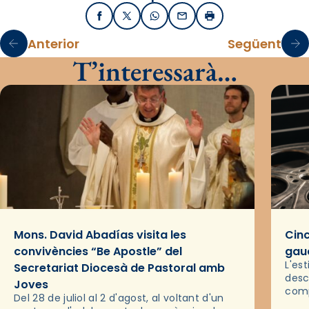
Facebook
X / Twitter
WhatsApp
Email
Imprimir
Anterior
Següent
T’interessarà…
Mons. David Abadías visita les
Cinc
convivències “Be Apostle” del
gaud
L'es
Secretariat Diocesà de Pastoral amb
desc
Joves
comp
Del 28 de juliol al 2 d'agost, al voltant d'un
deix