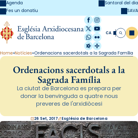
Agenda
Santoral del dia
SAVA
Fes un donatiu
Facebook
Instagram
X / Twitter
YouTube
CA
Me
Cerca
WhatsApp
Flickr
Radio Estel
Catalunya Cristi
Home
Notícies
Ordenacions sacerdotals a la Sagrada Família
Ordenacions sacerdotals a la
Sagrada Família
La ciutat de Barcelona es prepara per
donar la benvinguda a quatre nous
preveres de l'arxidiòcesi
26 Set, 2017
Església de Barcelona