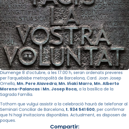
Diumenge 8 d’octubre, a les 17.00 h, seran ordenats preveres
per l’arquebisbe metropolità de Barcelona, Card. Joan Josep
Omella,
Mn. Pere Alavedra
,
Mn. Iñaki Marro
,
Mn. Alberto
Moreno-Palancas
i
Mn. Josep Roca,
a la basílica de la
Sagrada Família.
Tothom que vulgui assistir a la celebració haurà de telefonar al
Seminari Conciliar de Barcelona,
t. 934 541 600
, per confirmar
que hi hagi invitacions disponibles. Actualment, es disposen de
poques.
Compartir: