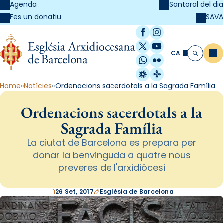
Agenda
Santoral del dia
SAVA
Fes un donatiu
Facebook
Instagram
X / Twitter
YouTube
CA
Me
Cerca
WhatsApp
Flickr
Radio Estel
Catalunya Cristi
Home
Notícies
Ordenacions sacerdotals a la Sagrada Família
Ordenacions sacerdotals a la
Sagrada Família
La ciutat de Barcelona es prepara per
donar la benvinguda a quatre nous
preveres de l'arxidiòcesi
26 Set, 2017
Església de Barcelona