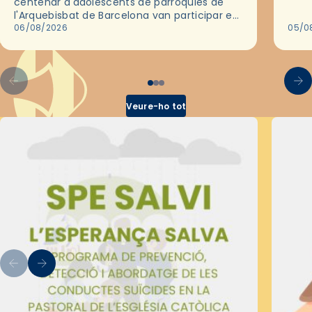
centenar d'adolescents de parròquies de
trav
l'Arquebisbat de Barcelona van participar en
les convivències Be Apostle, organitzades
06/08/2026
05/0
pel Secretariat Diocesà de Pastoral amb…
Veure-ho tot