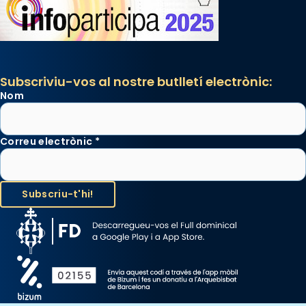
Subscriviu-vos al nostre butlletí electrònic:
Nom
Correu electrònic
*