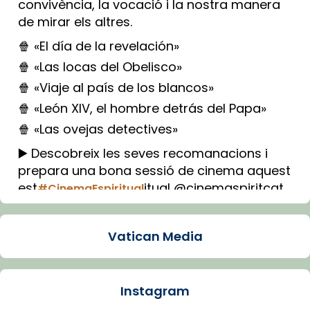
convivència, la vocació i la nostra manera
de mirar els altres.
🍿 «El día de la revelación»
🍿 «Las locas del Obelisco»
🍿 «Viaje al país de los blancos»
🍿 «León XIV, el hombre detrás del Papa»
🍿 «Las ovejas detectives»
▶️ Descobreix les seves recomanacions i
prepara una bona sessió de cinema aquest
est
itual @cinemaspiritcat
#CinemaEspiritual
Imatge: Generada amb IA (OpenAI)
Video
Vatican Media
View on Facebook
·
Share
Instagram
Arquebisbat de Barcelona
1 week ago