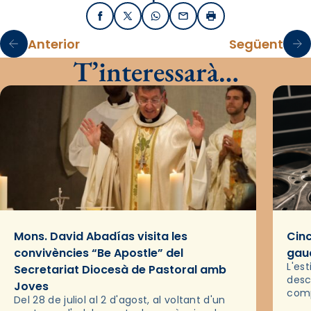
Facebook
X / Twitter
WhatsApp
Email
Imprimir
Anterior
Següent
T’interessarà…
Mons. David Abadías visita les
Cinc
convivències “Be Apostle” del
gaud
L'es
Secretariat Diocesà de Pastoral amb
desc
Joves
comp
Del 28 de juliol al 2 d'agost, al voltant d'un
deix