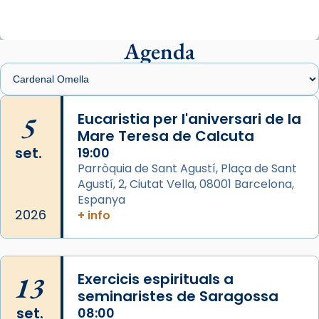
ajuden a alçar la mirada»
Mons. Sergi Gordo, bisbe de Tortosa, ha
presidit aquest 27 de juliol la missa de Les
Agenda
Santes de Mataró.
🔗
tinyurl.com/cvu5jmbk
📸 J. Merino
5
Eucaristia per l'aniversari de la
Mare Teresa de Calcuta
Photo
set.
19:00
View on Facebook
·
Share
Parròquia de Sant Agustí, Plaça de Sant
Agustí, 2, Ciutat Vella, 08001 Barcelona,
Arquebisbat de Barcelona
is at Catedral
Espanya
de Barcelona.
2026
+ info
2 weeks ago
Aquest dilluns, 27 de juliol, ha tingut lloc la
missa d’acció de gràcies en agraïment al
13
Exercicis espirituals a
comitè organitzador de la visita apostòlica
seminaristes de Saragossa
del Sant Pare Lleó XIV a Barcelona, i als
set.
08:00
col·laboradors, a la Catedral de Barcelona.