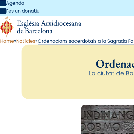
Agenda
Fes un donatiu
Home
Notícies
Ordenacions sacerdotals a la Sagrada Fa
Ordenaci
La ciutat de B