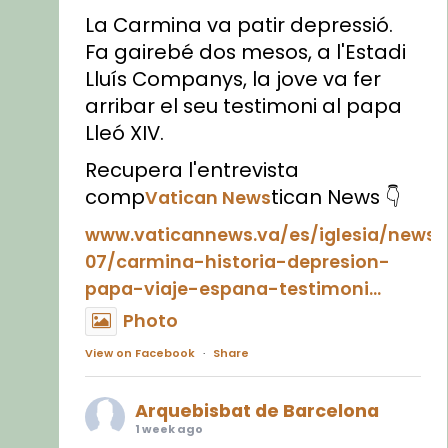
La Carmina va patir depressió.
Fa gairebé dos mesos, a l'Estadi
Lluís Companys, la jove va fer
arribar el seu testimoni al papa
Lleó XIV.
Recupera l'entrevista
comp
tican News 👇
Vatican News
www.vaticannews.va/es/iglesia/news
07/carmina-historia-depresion-
papa-viaje-espana-testimoni...
Photo
View on Facebook
·
Share
Arquebisbat de Barcelona
1 week ago