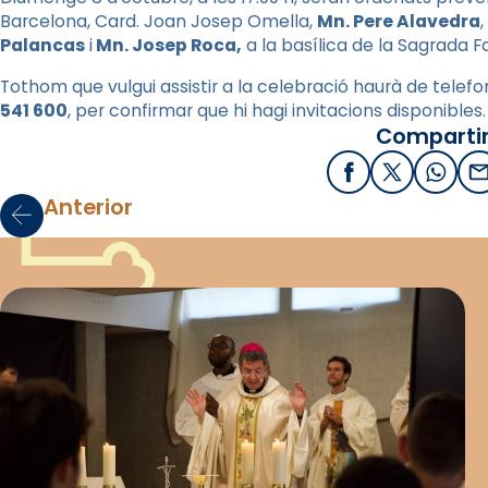
Barcelona, Card. Joan Josep Omella,
Mn. Pere Alavedra
,
Palancas
i
Mn. Josep Roca,
a la basílica de la Sagrada Fa
Tothom que vulgui assistir a la celebració haurà de telefo
541 600
, per confirmar que hi hagi invitacions disponible
Compartir
Facebook
X / Twitter
What
E
Anterior