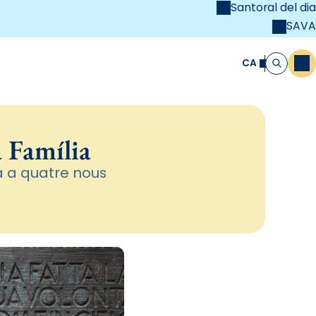
Santoral del dia
SAVA
el
unya Cristiana
CA
M
Cerca
a Família
a a quatre nous