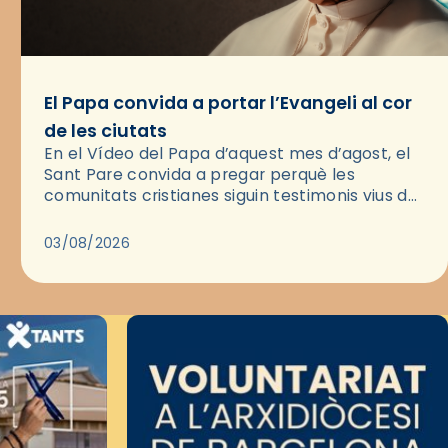
El Papa convida a portar l’Evangeli al cor
de les ciutats
En el Vídeo del Papa d’aquest mes d’agost, el
Sant Pare convida a pregar perquè les
comunitats cristianes siguin testimonis vius de
l’Evangeli enmig de les ciutats. A través d’una
pregària, el…
03/08/2026