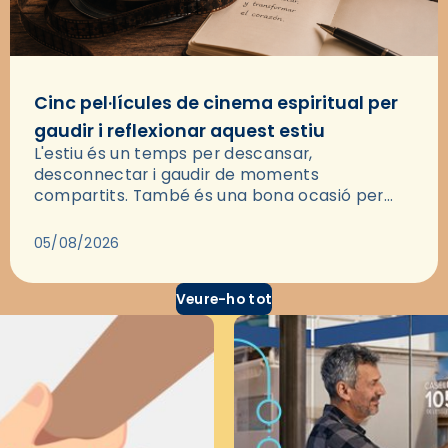
Cinc pel·lícules de cinema espiritual per
gaudir i reflexionar aquest estiu
L'estiu és un temps per descansar,
desconnectar i gaudir de moments
compartits. També és una bona ocasió per
deixar-se portar per una bona història i, a
través del cinema, reflexionar sobre les…
05/08/2026
Veure-ho tot