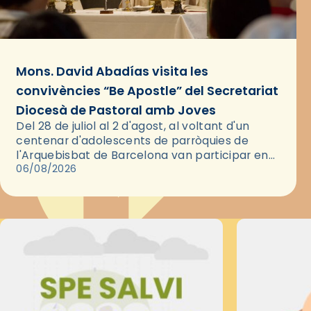
Mons. David Abadías visita les
convivències “Be Apostle” del Secretariat
Diocesà de Pastoral amb Joves
Del 28 de juliol al 2 d'agost, al voltant d'un
centenar d'adolescents de parròquies de
l'Arquebisbat de Barcelona van participar en
les convivències Be Apostle, organitzades pel
06/08/2026
Secretariat Diocesà de Pastoral amb…