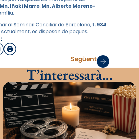
Mn. Iñaki Marro
,
Mn. Alberto Moreno-
mília.
nar al Seminari Conciliar de Barcelona,
t. 934
s. Actualment, es disposen de poques.
:
sApp
mail
Imprimir
Següent
T’interessarà…