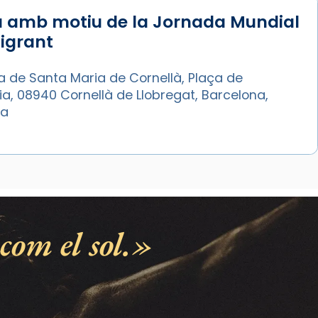
a amb motiu de la Jornada Mundial
igrant
a de Santa Maria de Cornellà, Plaça de
sia, 08940 Cornellà de Llobregat, Barcelona,
ya
com el sol.