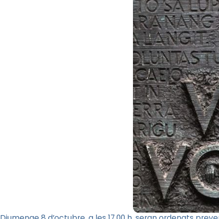
Diumenge 8 d’octubre, a les 17.00 h, seran ordenats preve