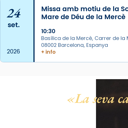
Aquest dilluns, 27 de juliol, ha
24
Missa amb motiu de la So
tingut lloc la missa d’acció de
Mare de Déu de la Mercè
gràcies en agraïment al comitè
set.
organitzador de la visita
10:30
apostòlica del Sant Pare Lleó XIV
Basílica de la Mercè, Carrer de la M
a Barcelona, i als col·laboradors,
08002 Barcelona, Espanya
a la Catedral de Barcelona.
2026
+ info
L’arquebisbe de Barcelona, el
cardenal Joan Josep Omella, ha
presidit la missa i l’ha
concelebrat el bisbe auxiliar de
Barcelona, Mons. David Abadías.
La seva ca
📸 Dr. G. Simón
Photo
View on Facebook
·
Share