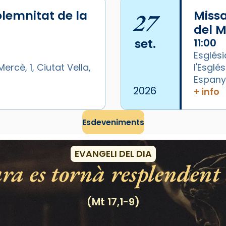
lemnitat de la
27
Miss
del M
set.
11:00
Esglési
ercè, 1, Ciutat Vella,
l'Esglé
Espan
2026
+ info
Esdeveniments
EVANGELI DEL DIA
ra es tornà resplendent 
(Mt 17,1-9)