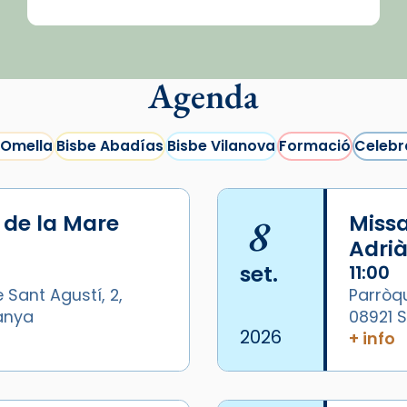
Agenda
 Omella
Bisbe Abadías
Bisbe Vilanova
Formació
Celebr
i de la Mare
8
Missa
Adrià
set.
11:00
 Sant Agustí, 2,
Parròqu
panya
08921 
2026
+ info