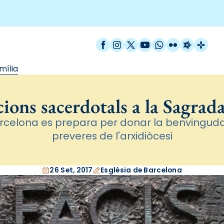
Facebook
Instagram
X / Twitter
YouTube
WhatsApp
Flickr
Radio Est
Catal
mília
ons sacerdotals a la Sagrad
arcelona es prepara per donar la benvingud
preveres de l'arxidiòcesi
26 Set, 2017
Església de Barcelona