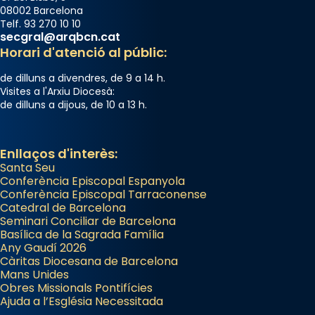
08002 Barcelona
Acompanyant la història de sant Cugat, a
Telf. 93 270 10 10
secgral@arqbcn.cat
partir de l’Edat Mitjana sorgeix la tradició
Horari d'atenció al públic:
que les santes Juliana (“relatiu a Júlia”) i
Semproniana (“relatiu a Semprònia =
de dilluns a divendres, de 9 a 14 h.
eterna”) són deixebles seves. I l’any 1667, el
Visites a l'Arxiu Diocesà:
de dilluns a dijous, de 10 a 13 h.
frare Joan Gaspar Roig, afirma en una obra
que les santes són filles de l’antiga Iluro.
Mataró en reivindicarà les relíquies fins que
Enllaços d'interès:
les aconseguirà el 1772. L’ofici que es canta
Santa Seu
a la “Missa de les Santes” (“Missa de
Conferència Episcopal Espanyola
Conferència Episcopal Tarraconense
Glòria”) fou composta el 1848 per Mn.
Catedral de Barcelona
Manuel Blanch, amb aire d’òpera
Seminari Conciliar de Barcelona
italianitzant; s’interpreta per privilegi
Basílica de la Sagrada Família
Any Gaudí 2026
pontifici, amb orquestra i cor, i té una
Càritas Diocesana de Barcelona
duració aproximada de tres hores. Després,
Mans Unides
processó (recuperada el 1972) al voltant
Obres Missionals Pontifícies
Ajuda a l’Església Necessitada
del temple amb les relíquies de les santes.