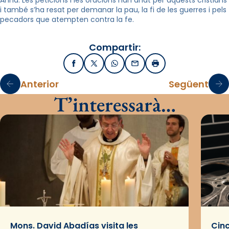
Anna. Les peticions i les oracions han anat per aquests cristians
i també s’ha resat per demanar la pau, la fi de les guerres i pels
pecadors que atempten contra la fe.
Compartir:
Facebook
X / Twitter
WhatsApp
Email
Imprimir
Anterior
Següent
T’interessarà…
Mons. David Abadías visita les
Cinc