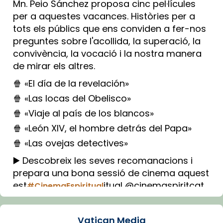
Mn. Peio Sánchez proposa cinc pel·lícules
per a aquestes vacances. Històries per a
tots els públics que ens conviden a fer-nos
preguntes sobre l'acollida, la superació, la
convivència, la vocació i la nostra manera
de mirar els altres.
🍿 «El día de la revelación»
🍿 «Las locas del Obelisco»
🍿 «Viaje al país de los blancos»
🍿 «León XIV, el hombre detrás del Papa»
🍿 «Las ovejas detectives»
▶️ Descobreix les seves recomanacions i
prepara una bona sessió de cinema aquest
est
itual @cinemaspiritcat
#CinemaEspiritual
Imatge: Generada amb IA (OpenAI)
Video
Vatican Media