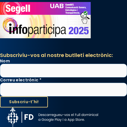
Des de 1985 hi participa també un grup de
diablesses amb música i ball propis. Festa
gran a Mataró.
«Si vols saber què és calor, ves per les
Santes a Mataró»🥵.
Photo
View on Facebook
·
Share
Subscriviu-vos al nostre butlletí electrònic:
Nom
Correu electrònic
*