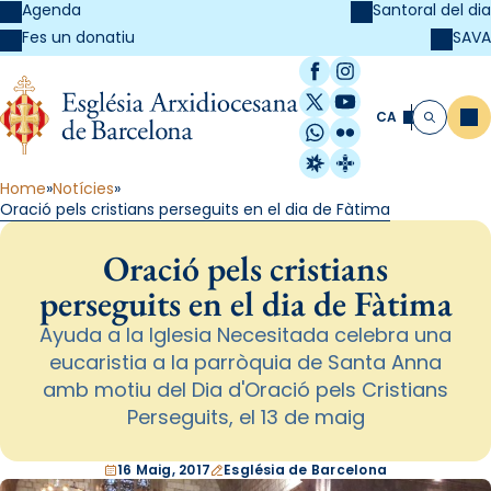
Agenda
Santoral del dia
SAVA
Fes un donatiu
Facebook
Instagram
X / Twitter
YouTube
CA
Me
Cerca
WhatsApp
Flickr
Radio Estel
Catalunya Cristi
Home
Notícies
Oració pels cristians perseguits en el dia de Fàtima
Oració pels cristians
perseguits en el dia de Fàtima
Ayuda a la Iglesia Necesitada celebra una
eucaristia a la parròquia de Santa Anna
amb motiu del Dia d'Oració pels Cristians
Perseguits, el 13 de maig
16 Maig, 2017
Església de Barcelona