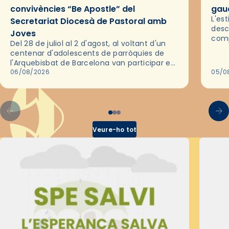
convivències “Be Apostle” del
gaud
L'es
Secretariat Diocesà de Pastoral amb
desc
Joves
comp
Del 28 de juliol al 2 d'agost, al voltant d'un
deix
centenar d'adolescents de parròquies de
trav
l'Arquebisbat de Barcelona van participar en
les convivències Be Apostle, organitzades
06/08/2026
05/0
pel Secretariat Diocesà de Pastoral amb…
Veure-ho tot