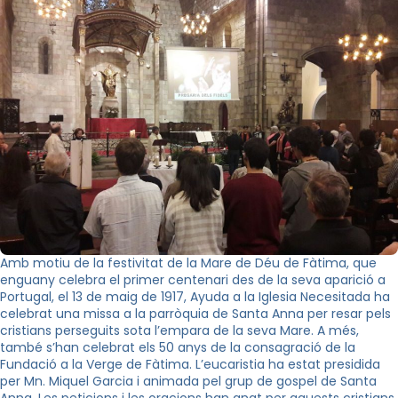
Amb motiu de la festivitat de la Mare de Déu de Fàtima, que
enguany celebra el primer centenari des de la seva aparició a
Portugal, el 13 de maig de 1917, Ayuda a la Iglesia Necesitada ha
celebrat una missa a la parròquia de Santa Anna per resar pels
cristians perseguits sota l’empara de la seva Mare. A més,
també s’han celebrat els 50 anys de la consagració de la
Fundació a la Verge de Fàtima. L’eucaristia ha estat presidida
per Mn. Miquel Garcia i animada pel grup de gospel de Santa