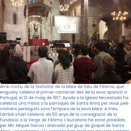
Amb motiu de la festivitat de la Mare de Déu de Fàtima, que
enguany celebra el primer centenari des de la seva aparició a
Portugal, el 13 de maig de 1917, Ayuda a la Iglesia Necesitada ha
celebrat una missa a la parròquia de Santa Anna per resar pels
cristians perseguits sota l’empara de la seva Mare. A més,
també s’han celebrat els 50 anys de la consagració de la
Fundació a la Verge de Fàtima. L’eucaristia ha estat presidida
per Mn. Miquel Garcia i animada pel grup de gospel de Santa