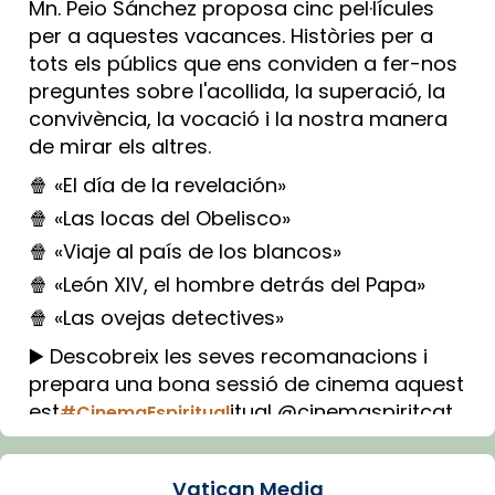
Mn. Peio Sánchez proposa cinc pel·lícules
per a aquestes vacances. Històries per a
tots els públics que ens conviden a fer-nos
preguntes sobre l'acollida, la superació, la
convivència, la vocació i la nostra manera
de mirar els altres.
🍿 «El día de la revelación»
🍿 «Las locas del Obelisco»
🍿 «Viaje al país de los blancos»
🍿 «León XIV, el hombre detrás del Papa»
🍿 «Las ovejas detectives»
▶️ Descobreix les seves recomanacions i
prepara una bona sessió de cinema aquest
est
itual @cinemaspiritcat
#CinemaEspiritual
Imatge: Generada amb IA (OpenAI)
Video
Vatican Media