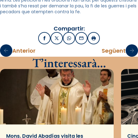
Anna. Les peticions i les oracions han anat per aquests cristians
i també s’ha resat per demanar la pau, la fi de les guerres i pels
pecadors que atempten contra la fe.
Compartir:
Facebook
X / Twitter
WhatsApp
Email
Imprimir
Anterior
Següent
T’interessarà…
Mons. David Abadías visita les
Cinc