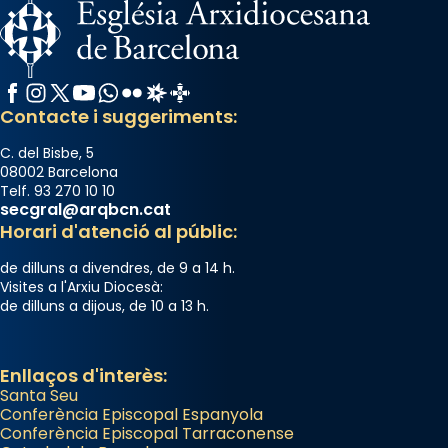
Des de 1985 hi participa també un grup de
diablesses amb música i ball propis. Festa
gran a Mataró.
Facebook
Instagram
X / Twitter
YouTube
WhatsApp
Flickr
Radio Estel
Catalunya Cristiana
«Si vols saber què és calor, ves per les
Contacte i suggeriments:
Santes a Mataró»🥵.
Photo
C. del Bisbe, 5
08002 Barcelona
View on Facebook
·
Share
Telf. 93 270 10 10
secgral@arqbcn.cat
Horari d'atenció al públic:
de dilluns a divendres, de 9 a 14 h.
Visites a l'Arxiu Diocesà:
de dilluns a dijous, de 10 a 13 h.
Enllaços d'interès:
Santa Seu
Conferència Episcopal Espanyola
Conferència Episcopal Tarraconense