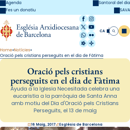
Agenda
Santoral del dia
SAVA
Fes un donatiu
Facebook
Instagram
X / Twitter
YouTube
CA
Me
Cerca
WhatsApp
Flickr
Radio Estel
Catalunya Cristi
Home
Notícies
Oració pels cristians perseguits en el dia de Fàtima
Oració pels cristians
perseguits en el dia de Fàtima
Ayuda a la Iglesia Necesitada celebra una
eucaristia a la parròquia de Santa Anna
amb motiu del Dia d'Oració pels Cristians
Perseguits, el 13 de maig
16 Maig, 2017
Església de Barcelona