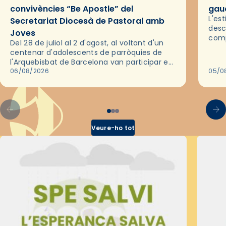
convivències “Be Apostle” del
gaud
L'es
Secretariat Diocesà de Pastoral amb
desc
Joves
comp
Del 28 de juliol al 2 d'agost, al voltant d'un
deix
centenar d'adolescents de parròquies de
trav
l'Arquebisbat de Barcelona van participar en
les convivències Be Apostle, organitzades
06/08/2026
05/0
pel Secretariat Diocesà de Pastoral amb…
Veure-ho tot