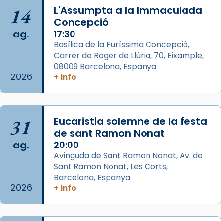
14
L'Assumpta a la Immaculada
missa d’acció de gràcies en agraïment al
Concepció
comitè organitzador de la visita apostòlica
ag.
17:30
del Sant Pare Lleó XIV a Barcelona, i als
Basílica de la Puríssima Concepció,
col·laboradors, a la Catedral de Barcelona.
Carrer de Roger de Llúria, 70, Eixample,
L’arquebisbe de Barcelona, el cardenal Joan
08009 Barcelona, Espanya
2026
+ info
Josep Omella, ha presidit la missa i l’ha
concelebrat el bisbe auxiliar de Barcelona,
Mons. David Abadías.
📸 Dr. G. Simón
31
Eucaristia solemne de la festa
de sant Ramon Nonat
Photo
ag.
20:00
View on Facebook
·
Share
Avinguda de Sant Ramon Nonat, Av. de
Sant Ramon Nonat, Les Corts,
Barcelona, Espanya
Arquebisbat de Barcelona
2026
+ info
2 weeks ago
Memòria de les santes Juliana i
Semproniana, verges i màrtirs.