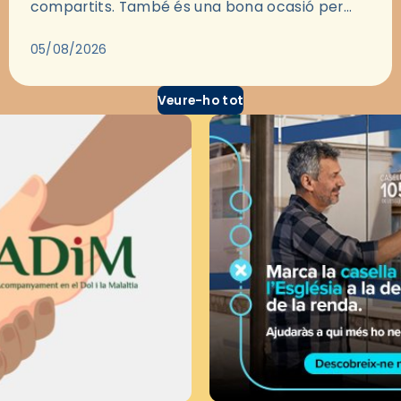
compartits. També és una bona ocasió per
deixar-se portar per una bona història i, a
través del cinema, reflexionar sobre les…
05/08/2026
Veure-ho tot