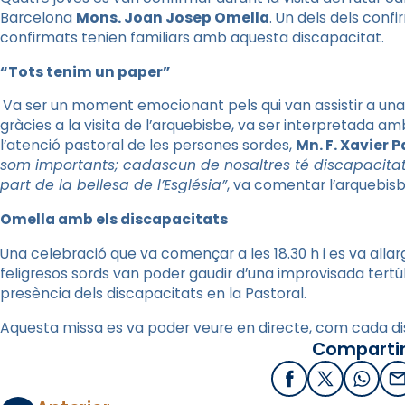
Barcelona
Mons. Joan Josep Omella
. Un dels dels conf
confirmats tenien familiars amb aquesta discapacitat.
“Tots tenim un paper”
Va ser un moment emocionant pels qui van assistir a una
gràcies a la visita de l’arquebisbe, va ser interpretada amb
l’atenció pastoral de les persones sordes,
Mn. F. Xavier 
som importants; cadascun de nosaltres té discapacitat
part de la bellesa de l’Església”
, va comentar l’arquebisb
Omella amb els discapacitats
Una celebració que va començar a les 18.30 h i es va allarga
feligresos sords van poder gaudir d’una improvisada tertúli
presència dels discapacitats en la Pastoral.
Aquesta missa es va poder veure en directe, com cada diss
Compartir
Facebook
X / Twitter
What
E