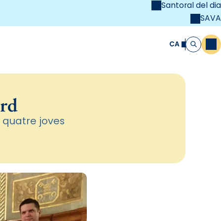
Santoral del dia
SAVA
el
unya Cristiana
CA
M
Cerca
ord
 quatre joves