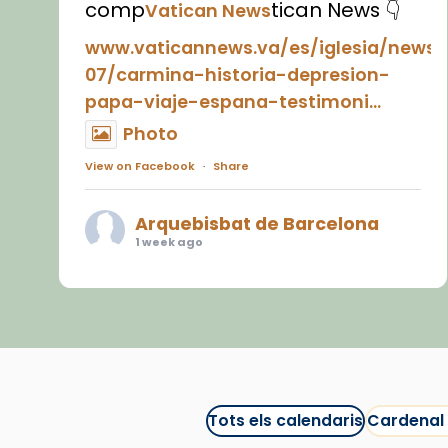
comp
tican News 👇
Vatican News
www.vaticannews.va/es/iglesia/news
07/carmina-historia-depresion-
papa-viaje-espana-testimoni...
Photo
View on Facebook
·
Share
Arquebisbat de Barcelona
1 week ago
«Avui les santes Juliana i
Semproniana ens ajuden a alçar
la mirada»
Mons. Sergi Gordo, bisbe de
Tortosa, ha presidit aquest 27 de
juliol la missa de Les Santes de
Tots els calendaris
Cardenal