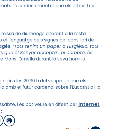
irmats té sordesa mentre que els altres tres
 missa de diumenge diferent a la resta
 el llenguatge dels signes pel consiliari de
Pagès
.
“Tots tenim un paper a l’Església, tots
s que el Senyor accepta i hi compta, és
e Mons. Omella durant la seva homilia.
r fins les 20.30 h del vespre, ja que els
a amb el futur cardenal sobre l’Eucaristia i la
internet
abte, i es pot veure en diferit per
.
:
sApp
mail
Imprimir