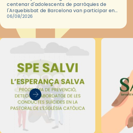
centenar d'adolescents de parròquies de
l'Arquebisbat de Barcelona van participar en
les convivències Be Apostle, organitzades pel
06/08/2026
Secretariat Diocesà de Pastoral amb…