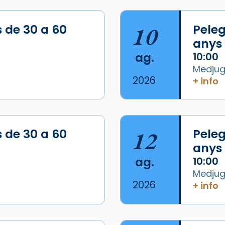
s de 30 a 60
10
Peleg
anys
ag.
10:00
Medjugo
2026
+ info
s de 30 a 60
12
Peleg
anys
ag.
10:00
Medjugo
2026
+ info