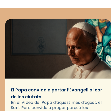
El Papa convida a portar l’Evangeli al cor
de les ciutats
En el Vídeo del Papa d’aquest mes d’agost, el
Sant Pare convida a pregar perquè les