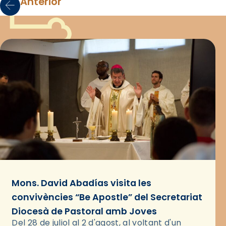
Anterior
Mons. David Abadías visita les
convivències “Be Apostle” del Secretariat
Diocesà de Pastoral amb Joves
Del 28 de juliol al 2 d'agost, al voltant d'un