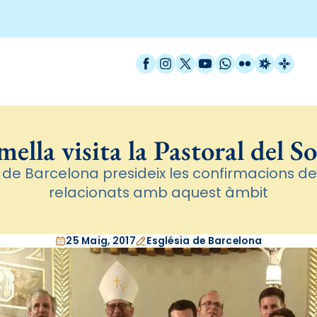
Facebook
Instagram
X / Twitter
YouTube
WhatsApp
Flickr
Radio Est
Catal
ella visita la Pastoral del S
 de Barcelona presideix les confirmacions de
relacionats amb aquest àmbit
25 Maig, 2017
Església de Barcelona