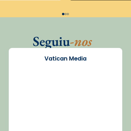
Seguiu
-nos
Vatican Media