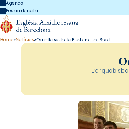
Agenda
Fes un donatiu
Home
Notícies
Omella visita la Pastoral del Sord
Om
L’arquebisbe