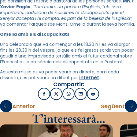
pel consiliari de l’atenció pastoral de les persones sordes,
Mn. F.
Xavier Pagès
.
“Tots tenim un paper a l’Església, tots som
importants; cadascun de nosaltres té discapacitats que el
Senyor accepta i hi compta, és part de la bellesa de l’Església”
,
va comentar l’arquebisbe Mons. Omella durant la seva homilia.
Omella amb els discapacitats
Una celebració que va començar a les 18.30 h i es va allargar
fins les 20.30 h del vespre, ja que els feligresos sords van poder
gaudir d’una improvisada tertúlia amb el futur cardenal sobre
l’Eucaristia i la presència dels discapacitats en la Pastoral.
Aquesta missa es va poder veure en directe, com cada
internet
dissabte, i es pot veure en diferit per
.
Compartir:
Facebook
X / Twitter
WhatsApp
Email
Imprimir
Anterior
Següent
T’interessarà…