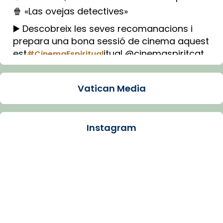
🍿 «Las ovejas detectives»
▶️ Descobreix les seves recomanacions i
prepara una bona sessió de cinema aquest
est
itual @cinemaspiritcat
#CinemaEspiritual
Imatge: Generada amb IA (OpenAI)
Video
Vatican Media
View on Facebook
·
Share
Instagram
Arquebisbat de Barcelona
1 week ago
La Carmina va patir depressió. Fa gairebé
dos mesos, a l'Estadi Lluís Companys, la
jove va fer arribar el seu testimoni al papa
Lleó XIV.
Recupera l'entrevista comp
Vatican