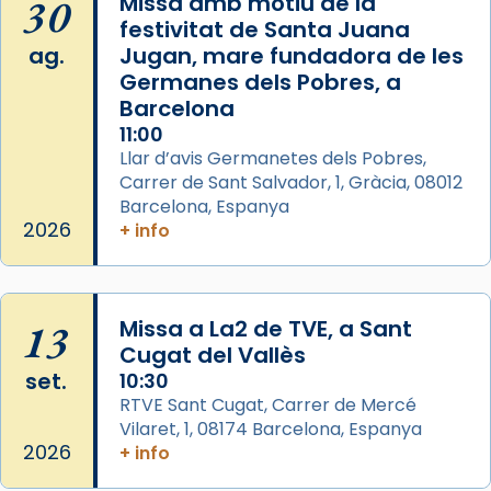
30
Missa amb motiu de la
festivitat de Santa Juana
Photo
ag.
Jugan, mare fundadora de les
View on Facebook
·
Share
Germanes dels Pobres, a
Barcelona
Arquebisbat de Barcelona
is at Catedral
11:00
de Barcelona.
Llar d’avis Germanetes dels Pobres,
2 weeks ago
Carrer de Sant Salvador, 1, Gràcia, 08012
Aquest dilluns, 27 de juliol, ha tingut lloc la
Barcelona, Espanya
missa d’acció de gràcies en agraïment al
2026
+ info
comitè organitzador de la visita apostòlica
del Sant Pare Lleó XIV a Barcelona, i als
col·laboradors, a la Catedral de Barcelona.
13
Missa a La2 de TVE, a Sant
L’arquebisbe de Barcelona, el cardenal Joan
Cugat del Vallès
Josep Omella, ha presidit la missa i l’ha
set.
10:30
concelebrat el bisbe auxiliar de Barcelona,
RTVE Sant Cugat, Carrer de Mercé
Mons. David Abadías.
Vilaret, 1, 08174 Barcelona, Espanya
2026
+ info
📸 Dr. G. Simón