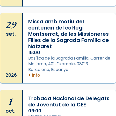
Glòria”) fou composta el 1848 per Mn.
Manuel Blanch, amb aire d’òpera
italianitzant; s’interpreta per privilegi
29
Missa amb motiu del
pontifici, amb orquestra i cor, i té una
centenari del col·legi
duració aproximada de tres hores. Després,
set.
Montserrat, de les Missioneres
processó (recuperada el 1972) al voltant
Filles de la Sagrada Família de
del temple amb les relíquies de les santes.
Natzaret
Des de 1985 hi participa també un grup de
16:00
diablesses amb música i ball propis. Festa
Basílica de la Sagrada Família, Carrer de
gran a Mataró.
Mallorca, 401, Eixample, 08013
Barcelona, Espanya
«Si vols saber què és calor, ves per les
2026
+ info
Santes a Mataró»🥵.
Photo
View on Facebook
·
Share
1
Trobada Nacional de Delegats
de Joventut de la CEE
oct.
09:00