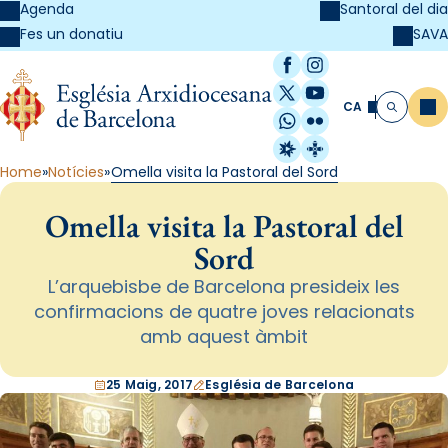
Agenda
Santoral del dia
SAVA
Fes un donatiu
Facebook
Instagram
X / Twitter
YouTube
CA
Me
Cerca
WhatsApp
Flickr
Radio Estel
Catalunya Cristi
Home
Notícies
Omella visita la Pastoral del Sord
Omella visita la Pastoral del
Sord
L’arquebisbe de Barcelona presideix les
confirmacions de quatre joves relacionats
amb aquest àmbit
25 Maig, 2017
Església de Barcelona