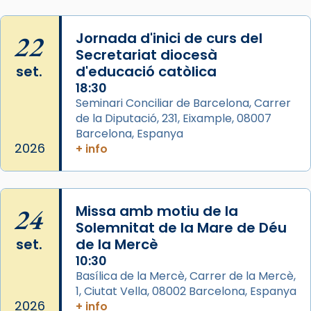
Photo
View on Facebook
·
Share
22
Jornada d'inici de curs del
Secretariat diocesà
Arquebisbat de Barcelona
set.
d'educació catòlica
2 weeks ago
18:30
Seminari Conciliar de Barcelona, Carrer
Memòria de les santes Juliana i
de la Diputació, 231, Eixample, 08007
Semproniana, verges i màrtirs.
Barcelona, Espanya
Acompanyant la història de sant Cugat, a
2026
+ info
partir de l’Edat Mitjana sorgeix la tradició
que les santes Juliana (“relatiu a Júlia”) i
Semproniana (“relatiu a Semprònia =
24
Missa amb motiu de la
eterna”) són deixebles seves. I l’any 1667, el
Solemnitat de la Mare de Déu
frare Joan Gaspar Roig, afirma en una obra
set.
de la Mercè
que les santes són filles de l’antiga Iluro.
10:30
Mataró en reivindicarà les relíquies fins que
Basílica de la Mercè, Carrer de la Mercè,
les aconseguirà el 1772. L’ofici que es canta
1, Ciutat Vella, 08002 Barcelona, Espanya
a la “Missa de les Santes” (“Missa de
2026
+ info