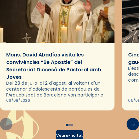
Mons. David Abadías visita les
Cinc
convivències “Be Apostle” del
gaud
L'es
Secretariat Diocesà de Pastoral amb
desc
Joves
comp
Del 28 de juliol al 2 d'agost, al voltant d'un
deix
centenar d'adolescents de parròquies de
trav
l'Arquebisbat de Barcelona van participar en
les convivències Be Apostle, organitzades
06/08/2026
05/0
pel Secretariat Diocesà de Pastoral amb…
Veure-ho tot