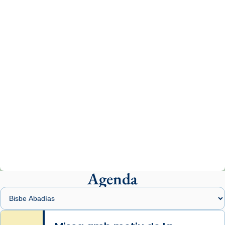
tican News 👇
News
www.vaticannews.va/es/iglesia/news/2026-
07/carmina-historia-depresion-papa-viaje-
espana-testimoni...
Photo
View on Facebook
·
Share
Arquebisbat de Barcelona
2 weeks ago
«Avui les santes Juliana i Semproniana ens
ajuden a alçar la mirada»
Mons. Sergi Gordo, bisbe de Tortosa, ha
presidit aquest 27 de juliol la missa de Les
Agenda
Santes de Mataró.
🔗
tinyurl.com/cvu5jmbk
📸 J. Merino