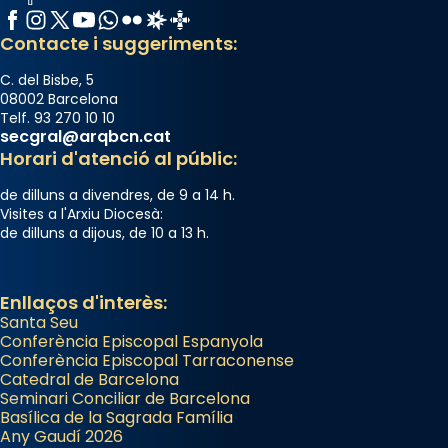
Facebook
Instagram
X / Twitter
YouTube
WhatsApp
Flickr
Radio Estel
Catalunya Cristiana
Contacte i suggeriments:
C. del Bisbe, 5
08002 Barcelona
Telf. 93 270 10 10
secgral@arqbcn.cat
Horari d'atenció al públic:
de dilluns a divendres, de 9 a 14 h.
Visites a l'Arxiu Diocesà:
de dilluns a dijous, de 10 a 13 h.
Enllaços d'interès:
Santa Seu
Conferència Episcopal Espanyola
Conferència Episcopal Tarraconense
Catedral de Barcelona
Seminari Conciliar de Barcelona
Basílica de la Sagrada Família
Any Gaudí 2026