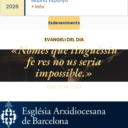
Madrid, Espanya
2026
+ info
Esdeveniments
EVANGELI DEL DIA
Només que tinguéssiu
fe res no us seria
impossible.
(Mt 17,14-20)