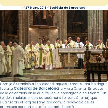
27 Març, 2018
Església de Barcelona
Com ja
és tradició a l’arxidiòcesi
, aquest Dimarts Sant ha tingut
Catedral de Barcelona
lloc a la
la Missa Crismal. Es tracta
de la celebració en la qual té lloc la consagració dels Sants Olis
(el dels malalts, el dels catecúmens i el sant Crisma) que
s’utilitzaran al llarg de l’any, així com, la renovació de les
promeses per part de tot el clergat diocesà.