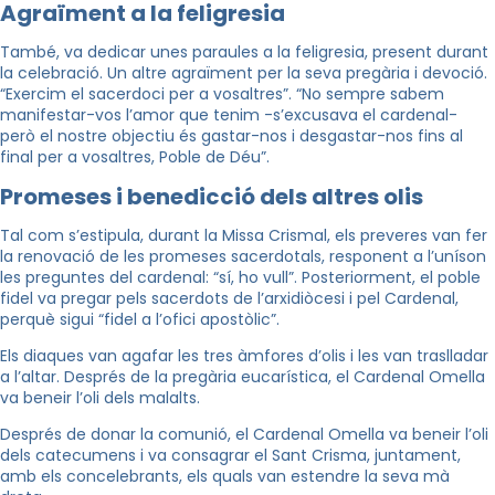
Agraïment a la feligresia
També, va dedicar unes paraules a la feligresia, present durant
la celebració. Un altre agraïment per la seva pregària i devoció.
“Exercim el sacerdoci per a vosaltres”. “No sempre sabem
manifestar-vos l’amor que tenim -s’excusava el cardenal-
però el nostre objectiu és gastar-nos i desgastar-nos fins al
final per a vosaltres, Poble de Déu”.
Promeses i benedicció dels altres olis
Tal com s’estipula, durant la Missa Crismal, els preveres van fer
la renovació de les promeses sacerdotals, responent a l’uníson
les preguntes del cardenal: “sí, ho vull”. Posteriorment, el poble
fidel va pregar pels sacerdots de l’arxidiòcesi i pel Cardenal,
perquè sigui “fidel a l’ofici apostòlic”.
Els diaques van agafar les tres àmfores d’olis i les van traslladar
a l’altar. Després de la pregària eucarística, el Cardenal Omella
va beneir l’oli dels malalts.
Després de donar la comunió, el Cardenal Omella va beneir l’oli
dels catecumens i va consagrar el Sant Crisma, juntament,
amb els concelebrants, els quals van estendre la seva mà