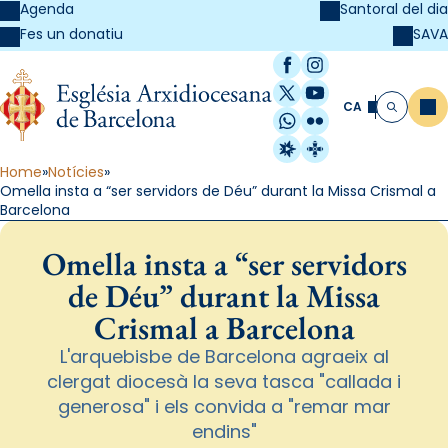
Agenda
Santoral del dia
SAVA
Fes un donatiu
Facebook
Instagram
X / Twitter
YouTube
CA
Me
Cerca
WhatsApp
Flickr
Radio Estel
Catalunya Cristi
Home
Notícies
Omella insta a “ser servidors de Déu” durant la Missa Crismal a
Barcelona
Omella insta a “ser servidors
de Déu” durant la Missa
Crismal a Barcelona
L'arquebisbe de Barcelona agraeix al
clergat diocesà la seva tasca "callada i
generosa" i els convida a "remar mar
endins"