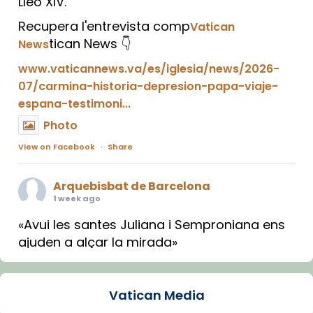
Lleó XIV.
Recupera l'entrevista comp
Vatican
tican News 👇
News
www.vaticannews.va/es/iglesia/news/2026-
07/carmina-historia-depresion-papa-viaje-
espana-testimoni...
Photo
View on Facebook
·
Share
Arquebisbat de Barcelona
1 week ago
«Avui les santes Juliana i Semproniana ens
ajuden a alçar la mirada»
Mons. Sergi Gordo, bisbe de Tortosa, ha
presidit aquest 27 de juliol la missa de Les
Vatican Media
Santes de Mataró.