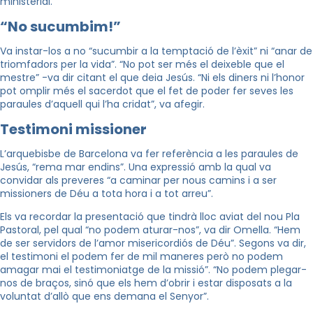
ministerial.
“No sucumbim!”
Va instar-los a no “sucumbir a la temptació de l’èxit” ni “anar de
triomfadors per la vida”. “No pot ser més el deixeble que el
mestre” -va dir citant el que deia Jesús. “Ni els diners ni l’honor
pot omplir més el sacerdot que el fet de poder fer seves les
paraules d’aquell qui l’ha cridat”, va afegir.
Testimoni missioner
L’arquebisbe de Barcelona va fer referència a les paraules de
Jesús, “rema mar endins”. Una expressió amb la qual va
convidar als preveres “a caminar per nous camins i a ser
missioners de Déu a tota hora i a tot arreu”.
Els va recordar la presentació que tindrà lloc aviat del nou Pla
Pastoral, pel qual “no podem aturar-nos”, va dir Omella. “Hem
de ser servidors de l’amor misericordiós de Déu”. Segons va dir,
el testimoni el podem fer de mil maneres però no podem
amagar mai el testimoniatge de la missió”. “No podem plegar-
nos de braços, sinó que els hem d’obrir i estar disposats a la
voluntat d’allò que ens demana el Senyor”.