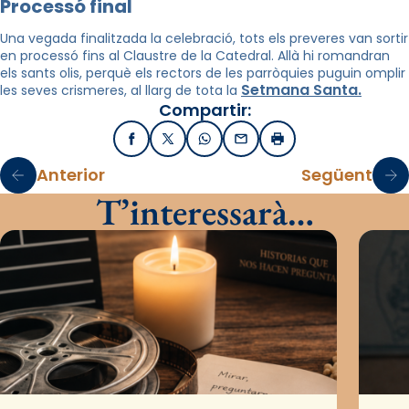
Processó final
Una vegada finalitzada la celebració, tots els preveres van sortir
en processó fins al Claustre de la Catedral. Allà hi romandran
els sants olis, perquè els rectors de les parròquies puguin omplir
Setmana Santa.
les seves crismeres, al llarg de tota la
Compartir:
Facebook
X / Twitter
WhatsApp
Email
Imprimir
Anterior
Següent
T’interessarà…