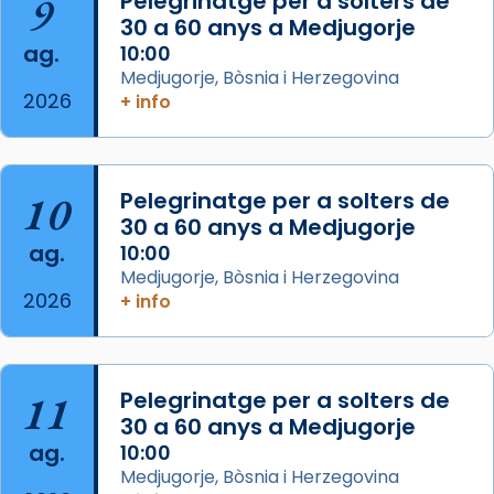
9
Pelegrinatge per a solters de
les aconseguirà el 1772. L’ofici que es canta
30 a 60 anys a Medjugorje
ag.
a la “Missa de les Santes” (“Missa de
10:00
Medjugorje, Bòsnia i Herzegovina
Glòria”) fou composta el 1848 per Mn.
2026
+ info
Manuel Blanch, amb aire d’òpera
italianitzant; s’interpreta per privilegi
pontifici, amb orquestra i cor, i té una
duració aproximada de tres hores. Després,
10
Pelegrinatge per a solters de
processó (recuperada el 1972) al voltant
30 a 60 anys a Medjugorje
del temple amb les relíquies de les santes.
ag.
10:00
Des de 1985 hi participa també un grup de
Medjugorje, Bòsnia i Herzegovina
2026
diablesses amb música i ball propis. Festa
+ info
gran a Mataró.
«Si vols saber què és calor, ves per les
Santes a Mataró»🥵.
11
Pelegrinatge per a solters de
30 a 60 anys a Medjugorje
Photo
ag.
10:00
View on Facebook
·
Share
Medjugorje, Bòsnia i Herzegovina