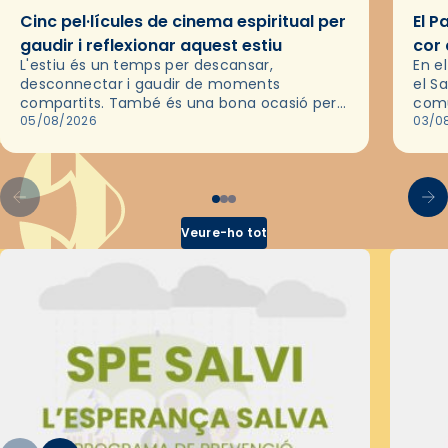
Cinc pel·lícules de cinema espiritual per
El P
gaudir i reflexionar aquest estiu
cor 
L'estiu és un temps per descansar,
En e
desconnectar i gaudir de moments
el S
compartits. També és una bona ocasió per
comu
deixar-se portar per una bona història i, a
05/08/2026
de l
03/0
través del cinema, reflexionar sobre les…
d’un
Veure-ho tot