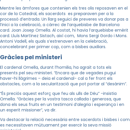
Mentre les àmfores que contenien els tres olis reposaven en el
cor de la Catedral, els sacerdots es preparaven per a la
processó d’entrada. Un llarg seguici de preveres va donar pas a
l’inici a la celebració, a càrrec de l’arquebisbe de Barcelona
card. Joan Josep Omella. Al costat, hi havia l’arquebisbe emèrit
card. Lluís Martínez Sistach, així com, Mons Sergi Gordo i Mons.
Antoni Vadell, els quals s’estrenaven en la celebració,
concelebrant per primer cop, com a bisbes auxiliars.
Gràcies pel ministeri
El cardenal Omella, durant l’homilia, ha agraït a tots els
presents pel seu ministeri. “Encara que de vegades pugui
haver-hi llàgrimes – deia el cardenal- cal a fer front els
obstacles, com a la secularització que pot portar al “desànim”.
“És preciós aquest esforç que feu als ulls de Déu” -insistia
Omella. “Gràcies per la vostra tasca callada i generosa, que
dona els seus fruits en un testimoni d’alegria i esperança i en
un esperit missioner”, va dir.
Va destacar la relació necessària entre sacerdots i bisbes i com
es necessitaven mútuament per exercir la seva missió