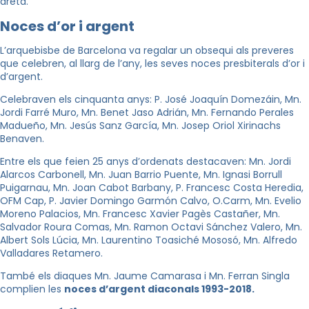
dreta.
Noces d’or i argent
L’arquebisbe de Barcelona va regalar un obsequi als preveres
que celebren, al llarg de l’any, les seves noces presbiterals d’or i
d’argent.
Celebraven els cinquanta anys: P. José Joaquín Domezáin, Mn.
Jordi Farré Muro, Mn. Benet Jaso Adrián, Mn. Fernando Perales
Madueño, Mn. Jesús Sanz García, Mn. Josep Oriol Xirinachs
Benaven.
Entre els que feien 25 anys d’ordenats destacaven: Mn. Jordi
Alarcos Carbonell, Mn. Juan Barrio Puente, Mn. Ignasi Borrull
Puigarnau, Mn. Joan Cabot Barbany, P. Francesc Costa Heredia,
OFM Cap, P. Javier Domingo Garmón Calvo, O.Carm, Mn. Evelio
Moreno Palacios, Mn. Francesc Xavier Pagès Castañer, Mn.
Salvador Roura Comas, Mn. Ramon Octavi Sánchez Valero, Mn.
Albert Sols Lúcia, Mn. Laurentino Toasiché Mososó, Mn. Alfredo
Valladares Retamero.
També els diaques Mn. Jaume Camarasa i Mn. Ferran Singla
complien les
n
oces d’argent diaconals 1993-2018.