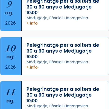
Mataró en reivindicarà les relíquies fins que
9
Pelegrinatge per a solters de
les aconseguirà el 1772. L’ofici que es canta
30 a 60 anys a Medjugorje
ag.
a la “Missa de les Santes” (“Missa de
10:00
Medjugorje, Bòsnia i Herzegovina
Glòria”) fou composta el 1848 per Mn.
2026
+ info
Manuel Blanch, amb aire d’òpera
italianitzant; s’interpreta per privilegi
pontifici, amb orquestra i cor, i té una
duració aproximada de tres hores. Després,
10
Pelegrinatge per a solters de
processó (recuperada el 1972) al voltant
30 a 60 anys a Medjugorje
del temple amb les relíquies de les santes.
ag.
10:00
Des de 1985 hi participa també un grup de
Medjugorje, Bòsnia i Herzegovina
2026
diablesses amb música i ball propis. Festa
+ info
gran a Mataró.
«Si vols saber què és calor, ves per les
Santes a Mataró»🥵.
11
Pelegrinatge per a solters de
30 a 60 anys a Medjugorje
Photo
ag.
10:00
View on Facebook
·
Share
Medjugorje, Bòsnia i Herzegovina