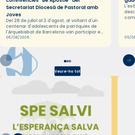
convivències “Be Apostle” del
gaud
L'es
Secretariat Diocesà de Pastoral amb
desc
Joves
comp
Del 28 de juliol al 2 d'agost, al voltant d'un
deix
centenar d'adolescents de parròquies de
trav
l'Arquebisbat de Barcelona van participar en
les convivències Be Apostle, organitzades
06/08/2026
05/0
pel Secretariat Diocesà de Pastoral amb…
Veure-ho tot