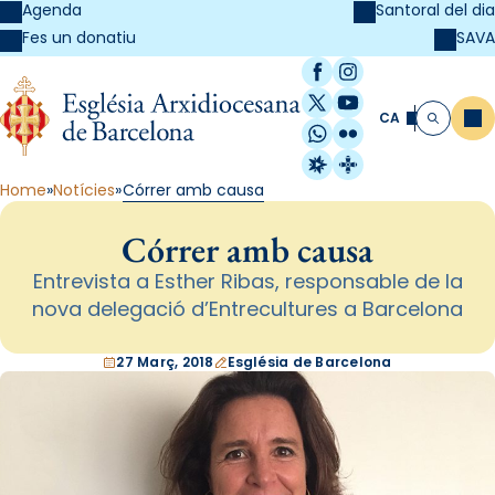
Agenda
Santoral del dia
SAVA
Fes un donatiu
Facebook
Instagram
X / Twitter
YouTube
CA
Me
Cerca
WhatsApp
Flickr
Radio Estel
Catalunya Cristi
Home
Notícies
Córrer amb causa
Córrer amb causa
Entrevista a Esther Ribas, responsable de la
nova delegació d’Entrecultures a Barcelona
27 Març, 2018
Església de Barcelona