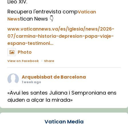
Lleó XIV.
Recupera l'entrevista comp
Vatican
tican News 👇
News
www.vaticannews.va/es/iglesia/news/2026-
07/carmina-historia-depresion-papa-viaje-
espana-testimoni...
Photo
View on Facebook
·
Share
Arquebisbat de Barcelona
1 week ago
«Avui les santes Juliana i Semproniana ens
ajuden a alçar la mirada»
Mons. Sergi Gordo, bisbe de Tortosa, ha
presidit aquest 27 de juliol la missa de Les
Vatican Media
Santes de Mataró.