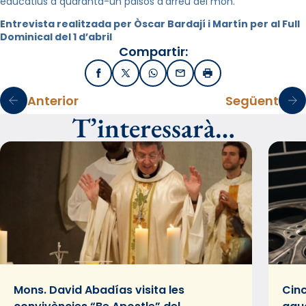
educatius a quaranta-un països d’arreu del món.
Entrevista realitzada per Òscar Bardají i Martín per al Full
Dominical del 1 d’abril
Compartir:
Facebook
X / Twitter
WhatsApp
Email
Imprimir
Anterior
Següent
T’interessarà…
Mons. David Abadías visita les
Cinc