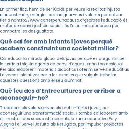
En primer lloc, hem de ser lúcids per veure la realitat injusta
d’aquest món, enèrgics per indignar-nos i valents per actuar.
Per a nohttp://www.correrperunacausa.orgsaltres l’educació és
motor de canvi i justícia social i és l’eina més poderosa per
combatre les desigualtats.
Què cal fer amb infants i joves perquè
acabem construint una societat millor?
Cal educar la mirada global dels joves perquè es preguntin per
la justícia i siguin agents de canvi d’aquest món tan desigual.
Per això elaborem materials didàctics i oferim serveis educatius
i diverses iniciatives per a les escoles que vulguin treballar
aquestes qüestions amb el seu alumnat.
Què feu des d’Entrecultures per arribar a
aconseguir-ho?
Treballem els valors universals amb infants i joves, per
aconseguir una transformació social. I també col·laborem amb
els nostres dos socis institucionals, la xarxa educativa Fe y
Alegría i el Servei Jesuïta als Refugiats, per impulsar projectes