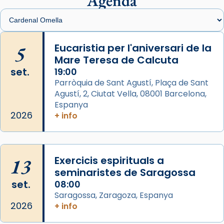
Agenda
Santes de Mataró.
🔗
tinyurl.com/cvu5jmbk
📸 J. Merino
5
Eucaristia per l'aniversari de la
Mare Teresa de Calcuta
Photo
set.
19:00
View on Facebook
·
Share
Parròquia de Sant Agustí, Plaça de Sant
Agustí, 2, Ciutat Vella, 08001 Barcelona,
Arquebisbat de Barcelona
is at Catedral
Espanya
de Barcelona.
2026
+ info
2 weeks ago
Aquest dilluns, 27 de juliol, ha tingut lloc la
missa d’acció de gràcies en agraïment al
13
Exercicis espirituals a
comitè organitzador de la visita apostòlica
seminaristes de Saragossa
del Sant Pare Lleó XIV a Barcelona, i als
set.
08:00
col·laboradors, a la Catedral de Barcelona.
Saragossa, Zaragoza, Espanya
L’arquebisbe de Barcelona, el cardenal Joan
2026
+ info
Josep Omella, ha presidit la missa i l’ha