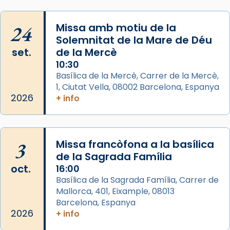
concelebrat el bisbe auxiliar de Barcelona,
Mons. David Abadías.
24
Missa amb motiu de la
📸 Dr. G. Simón
Solemnitat de la Mare de Déu
set.
de la Mercè
Photo
10:30
View on Facebook
·
Share
Basílica de la Mercè, Carrer de la Mercè,
1, Ciutat Vella, 08002 Barcelona, Espanya
2026
Arquebisbat de Barcelona
+ info
2 weeks ago
Memòria de les santes Juliana i
Semproniana, verges i màrtirs.
3
Missa francòfona a la basílica
de la Sagrada Família
Acompanyant la història de sant Cugat, a
oct.
16:00
partir de l’Edat Mitjana sorgeix la tradició
Basílica de la Sagrada Família, Carrer de
que les santes Juliana (“relatiu a Júlia”) i
Mallorca, 401, Eixample, 08013
Semproniana (“relatiu a Semprònia =
Barcelona, Espanya
eterna”) són deixebles seves. I l’any 1667, el
2026
+ info
frare Joan Gaspar Roig, afirma en una obra