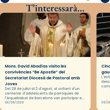
T’interessarà…
Mons. David Abadías visita les
Cinc
convivències “Be Apostle” del
gaud
L'es
Secretariat Diocesà de Pastoral amb
desc
Joves
comp
Del 28 de juliol al 2 d'agost, al voltant d'un
deix
centenar d'adolescents de parròquies de
trav
l'Arquebisbat de Barcelona van participar en
les convivències Be Apostle, organitzades
06/08/2026
05/0
pel Secretariat Diocesà de Pastoral amb…