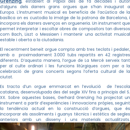
Grenzing
, establert al Papiol des de fa dècades i autor
d’alguns dels darrers grans orgues que s’han inaugurat a
Europa. L’instrument musical es beneficia de l’acústica de la
basílica on es custodia la imatge de la patrona de Barcelona, i
incorpora els darrers avenços en orgueneria. Un instrument que
permet interpretar i escoltar obres de compositors tan diversos
com Bach, Liszt o Messiaen i mantenir una activitat musical
estable i oberta a la ciutadania.
El recentment beneit orgue compta amb tres teclats i pedaler,
amb a proximadament 3.000 tubs repartits en 42 registres
diferents. D’aquesta manera, l’orgue de La Mercè serveix tant
per al culte ordinari i les funcions litúrgiques com per a la
celebració de grans concerts segons l’oferta cultural de la
ciutat.
Es tracta d’un orgue emmarcat en l’evolució de l’escola
catalana, desenvolupada des del segle XIV fins a principis del S.
XX. Sobre aquestes bases, Gerhard Grenzing ha projectat un
instrument a partir d’experiències i innovacions pròpies, seguint
la tendència actual en la construcció d’orgues, que és
incorporar els assoliments i guanys tècnics i estètics de segles
anteriors amb un disseny i uns materials actualitzats.