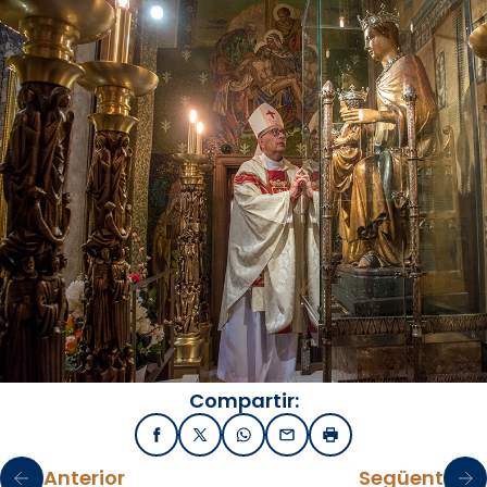
Compartir:
Facebook
X / Twitter
WhatsApp
Email
Imprimir
Anterior
Següent