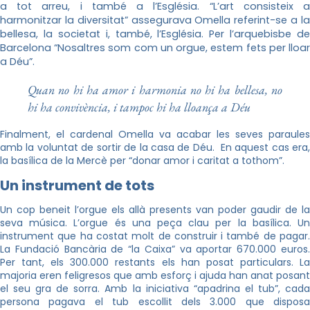
a tot arreu, i també a l’Església. “L’art consisteix a
harmonitzar la diversitat” assegurava Omella referint-se a la
bellesa, la societat i, també, l’Església. Per l’arquebisbe de
Barcelona “Nosaltres som com un orgue, estem fets per lloar
a Déu”.
Quan no hi ha amor i harmonia no hi ha bellesa, no
hi ha convivència, i tampoc hi ha lloança a Déu
Finalment, el cardenal Omella va acabar les seves paraules
amb la voluntat de sortir de la casa de Déu. En aquest cas era,
la basílica de la Mercè per “donar amor i caritat a tothom”.
Un instrument de tots
Un cop beneit l’orgue els allà presents van poder gaudir de la
seva música. L’orgue és una peça clau per la basílica. Un
instrument que ha costat molt de construir i també de pagar.
La Fundació Bancària de “la Caixa” va aportar 670.000 euros.
Per tant, els 300.000 restants els han posat particulars. La
majoria eren feligresos que amb esforç i ajuda han anat posant
el seu gra de sorra. Amb la iniciativa “apadrina el tub”, cada
persona pagava el tub escollit dels 3.000 que disposa