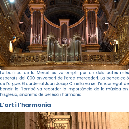
La basílica de la Mercè es va omplir per un dels actes més
esperats del 800 aniversari de l’orde mercedari. La benedicció
de l’orgue. El cardenal Joan Josep Omella va ser l’encarregat de
beneir-lo. També va recordar la importància de la música en
l’Església, sinònims de bellesa i harmonia.
L’art i l’harmonia