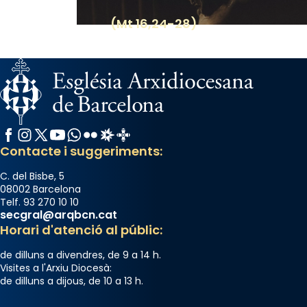
View on Facebook
·
Share
(Mt 16,24-28)
Facebook
Instagram
X / Twitter
YouTube
WhatsApp
Flickr
Radio Estel
Catalunya Cristiana
Contacte i suggeriments:
C. del Bisbe, 5
08002 Barcelona
Telf. 93 270 10 10
secgral@arqbcn.cat
Horari d'atenció al públic:
de dilluns a divendres, de 9 a 14 h.
Visites a l'Arxiu Diocesà:
de dilluns a dijous, de 10 a 13 h.