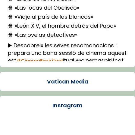
🍿 «Las locas del Obelisco»
🍿 «Viaje al país de los blancos»
🍿 «León XIV, el hombre detrás del Papa»
🍿 «Las ovejas detectives»
▶️ Descobreix les seves recomanacions i
prepara una bona sessió de cinema aquest
est
itual @cinemaspiritcat
#CinemaEspiritual
Imatge: Generada amb IA (OpenAI)
Video
Vatican Media
View on Facebook
·
Share
Instagram
Arquebisbat de Barcelona
1 week ago
La Carmina va patir depressió. Fa gairebé
dos mesos, a l'Estadi Lluís Companys, la