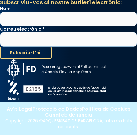
Subscriviu-vos al nostre butlletí electrònic:
Nom
Correu electrònic
*
Avís Legal
Protecció de Dades
Política de Cookies
Canal de denúncia
Copyright 2026 ©ARQUEBISBAT DE BARCELONA, tots els drets
reservats.