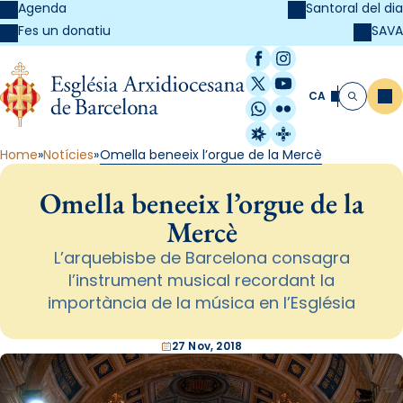
Agenda
Santoral del dia
SAVA
Fes un donatiu
Facebook
Instagram
X / Twitter
YouTube
CA
Me
Cerca
WhatsApp
Flickr
Radio Estel
Catalunya Cristi
Home
Notícies
Omella beneeix l’orgue de la Mercè
Omella beneeix l’orgue de la
Mercè
L’arquebisbe de Barcelona consagra
l’instrument musical recordant la
importància de la música en l’Església
27 Nov, 2018