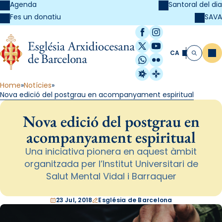
Agenda
Santoral del dia
SAVA
Fes un donatiu
Facebook
Instagram
X / Twitter
YouTube
CA
Me
Cerca
WhatsApp
Flickr
Radio Estel
Catalunya Cristi
Home
Notícies
Nova edició del postgrau en acompanyament espiritual
Nova edició del postgrau en
acompanyament espiritual
Una iniciativa pionera en aquest àmbit
organitzada per l’Institut Universitari de
Salut Mental Vidal i Barraquer
23 Jul, 2018
Església de Barcelona