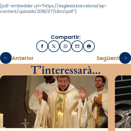
[pdf-embedder url=”https://esglesia.barcelona/wp-
content/uploads/2018/07/Libro1.pdf”]
Compartir:
Facebook
X / Twitter
WhatsApp
Email
Imprimir
Anterior
Següent
T’interessarà…