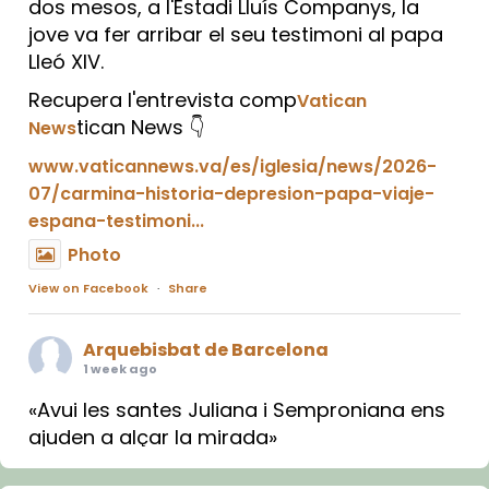
dos mesos, a l'Estadi Lluís Companys, la
jove va fer arribar el seu testimoni al papa
Lleó XIV.
Recupera l'entrevista comp
Vatican
tican News 👇
News
www.vaticannews.va/es/iglesia/news/2026-
07/carmina-historia-depresion-papa-viaje-
espana-testimoni...
Photo
View on Facebook
·
Share
Arquebisbat de Barcelona
1 week ago
«Avui les santes Juliana i Semproniana ens
ajuden a alçar la mirada»
Mons. Sergi Gordo, bisbe de Tortosa, ha