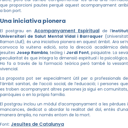
que proporcioni pautes perquè aquest acompanyament arribi
a bon port.
Una iniciativa pionera
Acompanyament Espiritual
El postgrau en
de l’
Institut
Universitari de Salut Mental Vidal i Barraquer
(Universita
Ramon Llull); és una iniciativa pionera en aquest àmbit. Ara se’n
convoca la vuitena edició, sota la direcció acadèmica dels
jesuïtes
Josep Rambla
, teòleg i
Jordi Font
, psiquiatre. La sev
peculiaritat és que integra la dimensió espiritual i la psicològica.
Ho fa a través de la formació teòrica però també la vessant
vivencial.
La proposta pot ser especialment útil per a professionals de
l’àmbit sanitari, de l’acció social, de l’educació; i persones que
es troben acompanyant altres persones ja sigui en comunitats,
parròquies o en la pròpia família.
El postgrau inclou un mòdul d’acompanyament a les pèrdues i
mancances, dedicat a abordar la realitat del dol, entès d’una
manera àmplia, no només entorn de la mort.
Jesuïtes de Catalunya
Font: