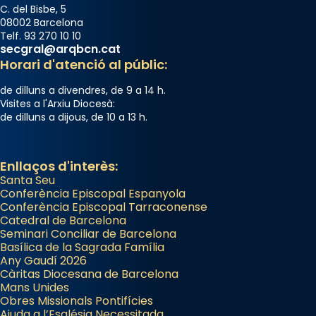
C. del Bisbe, 5
08002 Barcelona
Telf. 93 270 10 10
secgral@arqbcn.cat
Horari d'atenció al públic:
de dilluns a divendres, de 9 a 14 h.
Visites a l'Arxiu Diocesà:
de dilluns a dijous, de 10 a 13 h.
Enllaços d'interès:
Santa Seu
Conferència Episcopal Espanyola
Conferència Episcopal Tarraconense
Catedral de Barcelona
Seminari Conciliar de Barcelona
Basílica de la Sagrada Família
Any Gaudí 2026
Càritas Diocesana de Barcelona
Mans Unides
Obres Missionals Pontifícies
Ajuda a l’Església Necessitada