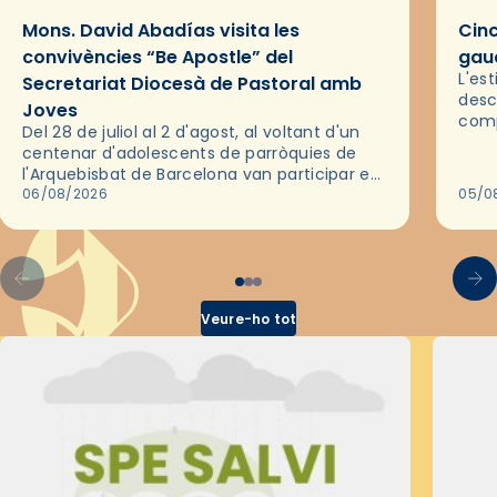
Mons. David Abadías visita les
Cinc
convivències “Be Apostle” del
gaud
L'es
Secretariat Diocesà de Pastoral amb
desc
Joves
comp
Del 28 de juliol al 2 d'agost, al voltant d'un
deix
centenar d'adolescents de parròquies de
trav
l'Arquebisbat de Barcelona van participar en
les convivències Be Apostle, organitzades
06/08/2026
05/0
pel Secretariat Diocesà de Pastoral amb…
Veure-ho tot