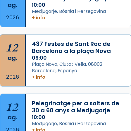
ag.
10:00
View on Facebook
·
Share
Medjugorje, Bòsnia i Herzegovina
2026
+ info
Arquebisbat de Barcelona
2 weeks ago
Jaume, fill de Zebedeu, és juntament amb el
12
437 Festes de Sant Roc de
seu germà Joan i Pere un dels que
Barcelona a la plaça Nova
acompanyava més de prop Jesús.
ag.
09:00
Plaça Nova, Ciutat Vella, 08002
Segons el llibre dels Fets (12,2) fou el primer
Barcelona, Espanya
apòstol màrtir, decapitat a Jerusalem per
2026
+ info
Herodes Agripa (vers l'any 44).
Patró de Galícia, després de les invasions
musulmanes fou venerat com a patró dels
12
Pelegrinatge per a solters de
Regnes castellans i més tard de tota
30 a 60 anys a Medjugorje
Espanya.
ag.
10:00
El seu sepulcre a Compostela fou un gran
Medjugorje, Bòsnia i Herzegovina
2026
centre de peregrinacions medievals de tot
+ info