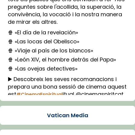
preguntes sobre l'acollida, la superació, la
convivència, la vocació i la nostra manera
de mirar els altres.
🍿 «El día de la revelación»
🍿 «Las locas del Obelisco»
🍿 «Viaje al país de los blancos»
🍿 «León XIV, el hombre detrás del Papa»
🍿 «Las ovejas detectives»
▶️ Descobreix les seves recomanacions i
prepara una bona sessió de cinema aquest
est
itual @cinemaspiritcat
#CinemaEspiritual
Imatge: Generada amb IA (OpenAI)
Video
Vatican Media
View on Facebook
·
Share