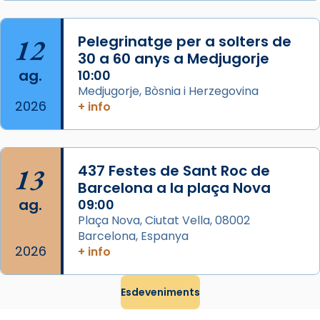
que les santes Juliana (“relatiu a Júlia”) i
Semproniana (“relatiu a Semprònia =
12
Pelegrinatge per a solters de
eterna”) són deixebles seves. I l’any 1667, el
30 a 60 anys a Medjugorje
frare Joan Gaspar Roig, afirma en una obra
ag.
10:00
que les santes són filles de l’antiga Iluro.
Medjugorje, Bòsnia i Herzegovina
Mataró en reivindicarà les relíquies fins que
2026
+ info
les aconseguirà el 1772. L’ofici que es canta
a la “Missa de les Santes” (“Missa de
Glòria”) fou composta el 1848 per Mn.
13
437 Festes de Sant Roc de
Manuel Blanch, amb aire d’òpera
Barcelona a la plaça Nova
italianitzant; s’interpreta per privilegi
ag.
09:00
pontifici, amb orquestra i cor, i té una
Plaça Nova, Ciutat Vella, 08002
duració aproximada de tres hores. Després,
Barcelona, Espanya
processó (recuperada el 1972) al voltant
2026
+ info
del temple amb les relíquies de les santes.
Des de 1985 hi participa també un grup de
Esdeveniments
diablesses amb música i ball propis. Festa
gran a Mataró.