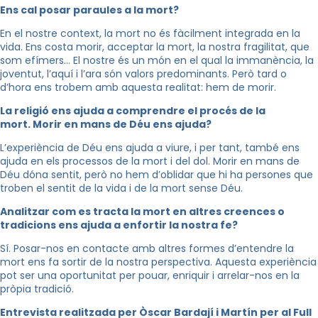
Ens cal posar paraules a la mort?
En el nostre context, la mort no és fàcilment integrada en la
vida. Ens costa morir, acceptar la mort, la nostra fragilitat, que
som efímers… El nostre és un món en el qual la immanència, la
joventut, l’aquí i l’ara són valors predominants. Però tard o
d’hora ens trobem amb aquesta realitat: hem de morir.
La religió ens ajuda a comprendre el procés de la
mort. Morir en mans de Déu ens ajuda?
L’experiència de Déu ens ajuda a viure, i per tant, també ens
ajuda en els processos de la mort i del dol. Morir en mans de
Déu dóna sentit, però no hem d’oblidar que hi ha persones que
troben el sentit de la vida i de la mort sense Déu.
Analitzar com es tracta la mort en altres creences o
tradicions ens ajuda a enfortir la nostra fe?
Sí. Posar-nos en contacte amb altres formes d’entendre la
mort ens fa sortir de la nostra perspectiva. Aquesta experiència
pot ser una oportunitat per pouar, enriquir i arrelar-nos en la
pròpia tradició.
Entrevista realitzada per Òscar Bardají i Martín per al Full