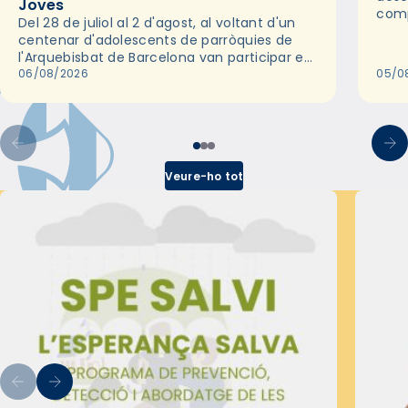
Joves
comp
Del 28 de juliol al 2 d'agost, al voltant d'un
deix
centenar d'adolescents de parròquies de
trav
l'Arquebisbat de Barcelona van participar en
les convivències Be Apostle, organitzades
06/08/2026
05/0
pel Secretariat Diocesà de Pastoral amb…
Veure-ho tot