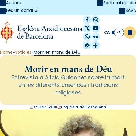
Agenda
Santoral del dia
SAVA
Fes un donatiu
Facebook
Instagram
X / Twitter
YouTube
CA
Me
Cerca
WhatsApp
Flickr
Radio Estel
Catalunya Cristi
Home
Notícies
Morir en mans de Déu
Morir en mans de Déu
Entrevista a Alícia Guidonet sobre la mort
en les diferents creences i tradicions
religioses
17 Gen, 2018
Església de Barcelona