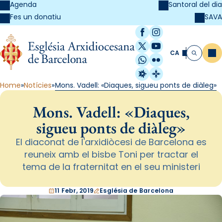
Agenda
Santoral del dia
SAVA
Fes un donatiu
Facebook
Instagram
X / Twitter
YouTube
CA
Me
Cerca
WhatsApp
Flickr
Radio Estel
Catalunya Cristi
Home
Notícies
Mons. Vadell: «Diaques, sigueu ponts de diàleg»
Mons. Vadell: «Diaques,
sigueu ponts de diàleg»
El diaconat de l'arxidiòcesi de Barcelona es
reuneix amb el bisbe Toni per tractar el
tema de la fraternitat en el seu ministeri
11 Febr, 2019
Església de Barcelona