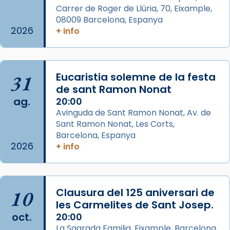
Carrer de Roger de Llúria, 70, Eixample,
Arquebisbat de Barcelona
is at Catedral
08009 Barcelona, Espanya
de Barcelona.
2026
+ info
2 weeks ago
Aquest dilluns, 27 de juliol, ha tingut lloc la
missa d’acció de gràcies en agraïment al
31
Eucaristia solemne de la festa
comitè organitzador de la visita apostòlica
de sant Ramon Nonat
del Sant Pare Lleó XIV a Barcelona, i als
ag.
20:00
col·laboradors, a la Catedral de Barcelona.
Avinguda de Sant Ramon Nonat, Av. de
L’arquebisbe de Barcelona, el cardenal Joan
Sant Ramon Nonat, Les Corts,
Josep Omella, ha presidit la missa i l’ha
Barcelona, Espanya
2026
+ info
concelebrat el bisbe auxiliar de Barcelona,
Mons. David Abadías.
📸 Dr. G. Simón
10
Clausura del 125 aniversari de
Photo
les Carmelites de Sant Josep.
View on Facebook
·
Share
oct.
20:00
La Sagrada Familia, Eixample, Barcelona,