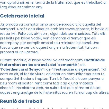
van aprofundir en el tema de la fraternitat que es treballarà al
llarg d’aquest primer any.
Celebració inicial
Ja jornada va comptar amb una celebració a la capella del
Seminari. A més dels diaques amb les seves esposes, hi havia el
rector Mn. Felip Juli, així com, algun dels seminaristes. Tots ells
presidits pel bisbe Vadell, van demanar al Senyor que els
acompanyi per complir amb el seu ministeri diaconal. Una
tasca, que se centra aquest any en la fraternitat, tal com
proposa el Pla Pastoral.
Durant l’homilia, el bisbe Vadell va destacar com
l’actitud de
fraternitat arriba a través del
“
compartir
“, de
“
l’obediència al Senyor
” i de
“l’estimació als germans
“. Tal
com va dir, el fet de viure i celebrar en comunitat aquesta fe,
compartint il·lusions i reptes. També, l’acció d’acompanyar a
Déu “com el pastor, fent camí tots cap a una mateixa
direcció”. No obstant això, ha subratllat que el motor de tot
aquest engranatge de la fraternitat rau en l’amor cap als altres.
Reunió de treball