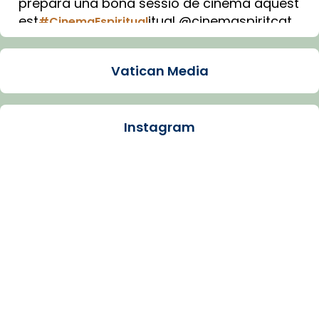
prepara una bona sessió de cinema aquest
est
itual @cinemaspiritcat
#CinemaEspiritual
Imatge: Generada amb IA (OpenAI)
Video
Vatican Media
View on Facebook
·
Share
Instagram
Arquebisbat de Barcelona
1 week ago
La Carmina va patir depressió. Fa gairebé
dos mesos, a l'Estadi Lluís Companys, la
jove va fer arribar el seu testimoni al papa
Lleó XIV.
Recupera l'entrevista comp
Vatican
tican News 👇
News
www.vaticannews.va/es/iglesia/news/2026-
07/carmina-historia-depresion-papa-viaje-