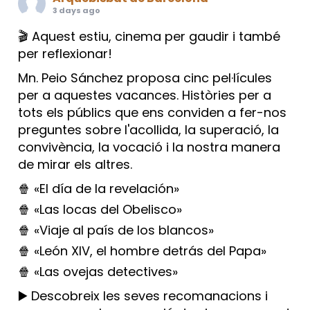
3 days ago
🎬 Aquest estiu, cinema per gaudir i també
per reflexionar!
Mn. Peio Sánchez proposa cinc pel·lícules
per a aquestes vacances. Històries per a
tots els públics que ens conviden a fer-nos
preguntes sobre l'acollida, la superació, la
convivència, la vocació i la nostra manera
de mirar els altres.
🍿 «El día de la revelación»
🍿 «Las locas del Obelisco»
🍿 «Viaje al país de los blancos»
🍿 «León XIV, el hombre detrás del Papa»
🍿 «Las ovejas detectives»
▶️ Descobreix les seves recomanacions i