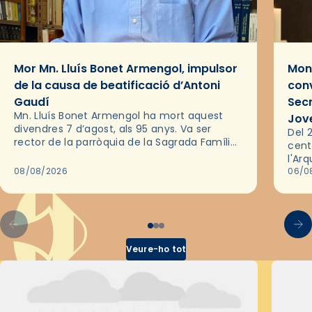
Mor Mn. Lluís Bonet Armengol, impulsor
Mons
de la causa de beatificació d’Antoni
conv
Gaudí
Sec
Mn. Lluís Bonet Armengol ha mort aquest
Jov
divendres 7 d’agost, als 95 anys. Va ser
Del 2
rector de la parròquia de la Sagrada Família
cent
de Barcelona durant 25 anys, entre 1993 i
l'Ar
2018,…
08/08/2026
les 
06/0
pel 
Veure-ho tot