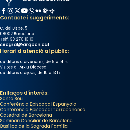
pontifici, amb orquestra i cor, i té una
Facebook
Instagram
X / Twitter
YouTube
WhatsApp
Flickr
Radio Estel
Catalunya Cristiana
duració aproximada de tres hores. Després,
Contacte i suggeriments:
processó (recuperada el 1972) al voltant
del temple amb les relíquies de les santes.
C. del Bisbe, 5
Des de 1985 hi participa també un grup de
08002 Barcelona
diablesses amb música i ball propis. Festa
Telf. 93 270 10 10
secgral@arqbcn.cat
gran a Mataró.
Horari d'atenció al públic:
«Si vols saber què és calor, ves per les
de dilluns a divendres, de 9 a 14 h.
Santes a Mataró»🥵.
Visites a l'Arxiu Diocesà:
de dilluns a dijous, de 10 a 13 h.
Photo
View on Facebook
·
Share
Enllaços d'interès:
Santa Seu
Conferència Episcopal Espanyola
Conferència Episcopal Tarraconense
Catedral de Barcelona
Seminari Conciliar de Barcelona
Basílica de la Sagrada Família