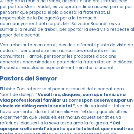
Al llarg de la reunió de treball, després d’una breu introducció
per part de Mons. Vadell, es va aprofundir en aquest primer pas
per Sortir que proposa el pla diocesà: la fraternitat. El
responsable de la Delegació per a la formació i
acompanyament del clergat, Mn. Salvador Bacardit es va
sumar a la reunió de treball, per aportar la seva visió respecte al
paper del diaconat.
Van treballar tots en comú, des dels diferents punts de vista de
cada un i per constatar les mancances existents en les
comunitats. També, per raonar les propostes d’accions
concretes encaminades a potenciar la fraternitat en la diòcesi.
Propostes vinculades especialment ministeri diaconal.
Pastors del Senyor
El bisbe Toni referir-se al paper essencial del diaconat com
“pont de diàleg”.
“Vosaltres, diaques, com que teniu una
vida professional i familiar us correspon desenvolupar un
vincle de diàleg amb la societat”
, va dir. Va insistir -tal com
havia comentat durant el homilia- en “el desig que els altres
experimentin que Jesús els estima”.En aquest sentit es va
referir asl diaques i a la seva tasca amb la feligresia
. “Cal
apropar a ells amb l’objectiu que la felicitat que nosaltres