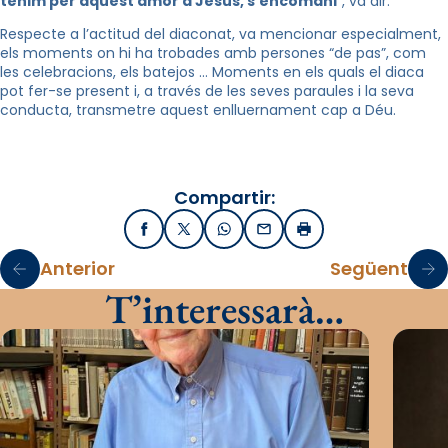
tenim per aquest amor a Jesús, s’encomani
“, va dir.
Respecte a l’actitud del diaconat, va mencionar especialment,
els moments on hi ha trobades amb persones “de pas”, com
les celebracions, els batejos … Moments en els quals el diaca
pot fer-se present i, a través de les seves paraules i la seva
conducta, transmetre aquest enlluernament cap a Déu.
Compartir:
Facebook
X / Twitter
WhatsApp
Email
Imprimir
Anterior
Següent
T’interessarà…