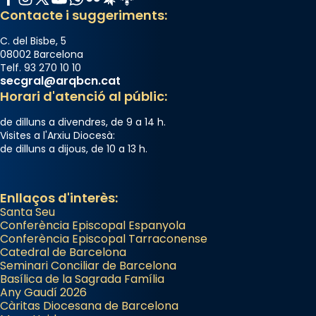
Contacte i suggeriments:
Photo
View on Facebook
·
Share
C. del Bisbe, 5
08002 Barcelona
Telf. 93 270 10 10
Arquebisbat de Barcelona
secgral@arqbcn.cat
2 weeks ago
Horari d'atenció al públic:
Jaume, fill de Zebedeu, és juntament amb el
de dilluns a divendres, de 9 a 14 h.
seu germà Joan i Pere un dels que
Visites a l'Arxiu Diocesà:
de dilluns a dijous, de 10 a 13 h.
acompanyava més de prop Jesús.
Segons el llibre dels Fets (12,2) fou el primer
apòstol màrtir, decapitat a Jerusalem per
Enllaços d'interès:
Herodes Agripa (vers l'any 44).
Santa Seu
Conferència Episcopal Espanyola
Patró de Galícia, després de les invasions
Conferència Episcopal Tarraconense
Catedral de Barcelona
musulmanes fou venerat com a patró dels
Seminari Conciliar de Barcelona
Regnes castellans i més tard de tota
Basílica de la Sagrada Família
Espanya.
Any Gaudí 2026
Càritas Diocesana de Barcelona
El seu sepulcre a Compostela fou un gran