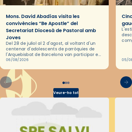
Mons. David Abadías visita les
Cinc
convivències “Be Apostle” del
gaud
L'es
Secretariat Diocesà de Pastoral amb
desc
Joves
comp
Del 28 de juliol al 2 d'agost, al voltant d'un
deix
centenar d'adolescents de parròquies de
trav
l'Arquebisbat de Barcelona van participar en
les convivències Be Apostle, organitzades
06/08/2026
05/0
pel Secretariat Diocesà de Pastoral amb…
Veure-ho tot