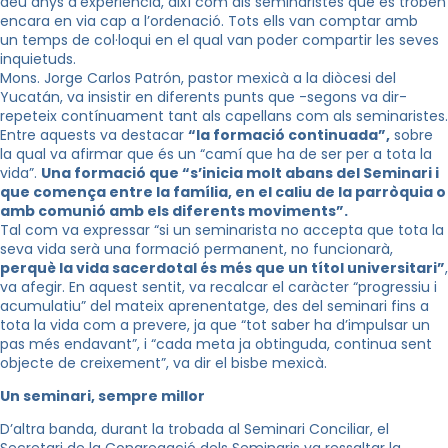
deu anys d’experiència, així com als seminaristes que es troben
encara en via cap a l’ordenació. Tots ells van comptar amb
un temps de col·loqui en el qual van poder compartir les seves
inquietuds.
Mons.
Jorge
Carlos
Patrón
, pastor mexicà a la diòcesi del
Yucatán, va insistir en diferents punts que -segons va dir-
repeteix contínuament tant als capellans com als seminaristes.
Entre aquests va destacar
“la formació continuada”,
sobre
la qual va afirmar que és un “camí que ha de ser per a tota la
vida”.
Una formació que “s’inicia molt abans del Seminari i
que comença entre la família, en el caliu de la parròquia o
amb comunió amb els diferents moviments”.
Tal com va expressar “si un seminarista no accepta que tota la
seva vida serà una formació permanent, no funcionarà,
perquè la vida sacerdotal és més que un títol universitari”
,
va afegir. En aquest sentit, va recalcar el caràcter “progressiu i
acumulatiu” del mateix aprenentatge, des del seminari fins a
tota la vida com a prevere, ja que “tot saber ha d’impulsar un
pas més endavant”, i “cada meta ja obtinguda, continua sent
objecte de creixement”, va dir el bisbe mexicà.
Un seminari, sempre millor
D’altra banda, durant la trobada al Seminari Conciliar, el
Secretari de la Congregació dels Seminaris va ressaltar la