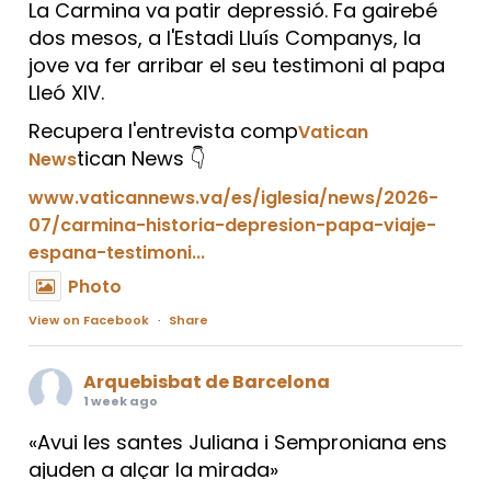
La Carmina va patir depressió. Fa gairebé
dos mesos, a l'Estadi Lluís Companys, la
jove va fer arribar el seu testimoni al papa
Lleó XIV.
Recupera l'entrevista comp
Vatican
tican News 👇
News
www.vaticannews.va/es/iglesia/news/2026-
07/carmina-historia-depresion-papa-viaje-
espana-testimoni...
Photo
View on Facebook
·
Share
Arquebisbat de Barcelona
1 week ago
«Avui les santes Juliana i Semproniana ens
ajuden a alçar la mirada»