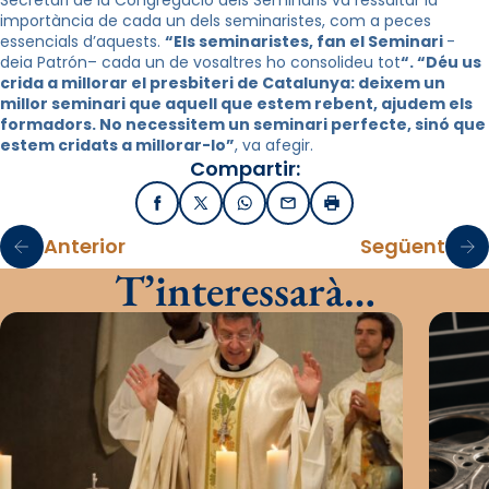
importància de cada un dels seminaristes, com a peces
essencials d’aquests.
“Els seminaristes, fan el Seminari
-
deia
Patrón
– cada un de vosaltres ho consolideu tot
“. “Déu us
crida a millorar el presbiteri de Catalunya: deixem un
millor seminari que aquell que estem rebent, ajudem els
formadors. No necessitem un seminari perfecte, sinó que
estem cridats a millorar-lo”
, va afegir.
Compartir:
Facebook
X / Twitter
WhatsApp
Email
Imprimir
Anterior
Següent
T’interessarà…