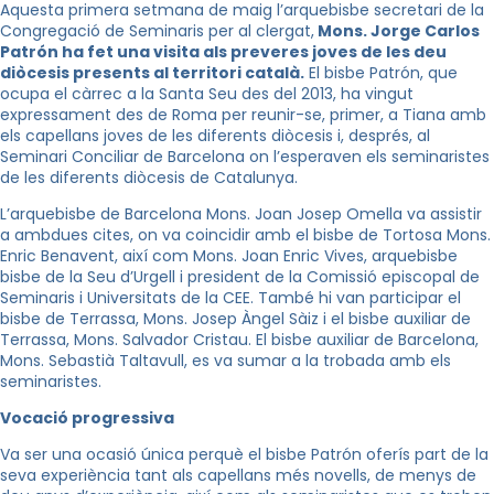
Aquesta primera setmana de maig l’arquebisbe secretari de la
Congregació de Seminaris per al clergat,
Mons.
Jorge
Carlos
Patrón
ha fet una visita als preveres joves de les deu
diòcesis presents al territori català.
El bisbe
Patrón
, que
ocupa el càrrec a la Santa Seu des del 2013, ha vingut
expressament des de Roma per reunir-se, primer, a Tiana amb
els capellans joves de les diferents diòcesis i, després, al
Seminari Conciliar de Barcelona on l’esperaven els seminaristes
de les diferents diòcesis de Catalunya.
L’arquebisbe de Barcelona Mons. Joan Josep Omella va assistir
a amb
dues cites, on va coincidir amb el bisbe de Tortosa Mons.
Enric Benavent, així com Mons. Joan Enric Vives, arquebisbe
bisbe de la Seu d’Urgell i p
resident de la Comissió episcopal de
Seminaris i Universitats de la CEE
. També hi van participar el
bisbe de Terrassa, Mons. Josep Àngel Sàiz i el bisbe auxiliar de
Terrassa, Mons. Salvador Cristau. El bisbe auxiliar de Barcelona,
Mons. Sebastià Taltavull, es va sumar a la trobada amb els
seminaristes.
Vocació progressiva
Va ser una ocasió única perquè el bisbe
Patrón
oferís part de la
seva experiència tant als capellans més novells, de menys de