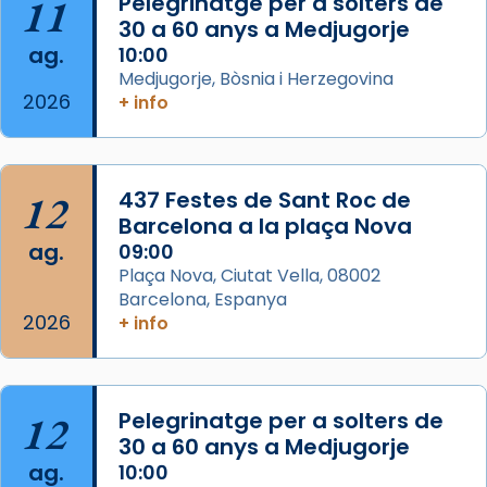
Aquest dilluns, 27 de juliol, ha tingut lloc la
11
Pelegrinatge per a solters de
missa d’acció de gràcies en agraïment al
30 a 60 anys a Medjugorje
ag.
comitè organitzador de la visita apostòlica
10:00
Medjugorje, Bòsnia i Herzegovina
del Sant Pare Lleó XIV a Barcelona, i als
2026
+ info
col·laboradors, a la Catedral de Barcelona.
L’arquebisbe de Barcelona, el cardenal Joan
Josep Omella, ha presidit la missa i l’ha
12
437 Festes de Sant Roc de
concelebrat el bisbe auxiliar de Barcelona,
Barcelona a la plaça Nova
Mons. David Abadías.
ag.
09:00
📸 Dr. G. Simón
Plaça Nova, Ciutat Vella, 08002
Barcelona, Espanya
Photo
2026
+ info
View on Facebook
·
Share
Arquebisbat de Barcelona
12
Pelegrinatge per a solters de
2 weeks ago
30 a 60 anys a Medjugorje
Memòria de les santes Juliana i
ag.
10:00
Semproniana, verges i màrtirs.