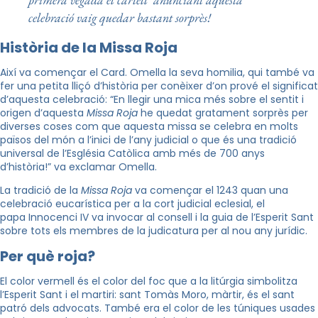
celebració vaig quedar bastant sorprès!
Història de la Missa Roja
Així va començar el Card. Omella la seva homilia, qui també va
fer una petita lliçó d’història per conèixer d’on prové el significat
d’aquesta celebració: “En llegir una mica més sobre el sentit i
origen d’aquesta
Missa Roja
he quedat gratament sorprès per
diverses coses com que aquesta missa se celebra en molts
països del món a l’inici de l’any judicial o que és una tradició
universal de l’Església Catòlica amb més de 700 anys
d’història!” va exclamar Omella.
La tradició de la
Missa Roja
va començar el 1243 quan una
celebració eucarística per a la cort judicial eclesial, el
papa Innocenci IV va invocar al consell i la guia de l’Esperit Sant
sobre tots els membres de la judicatura per al nou any jurídic.
Per què roja?
El color vermell és el color del foc que a la litúrgia simbolitza
l’Esperit Sant i el martiri: sant Tomàs Moro, màrtir, és el sant
patró dels advocats. També era el color de les túniques usades