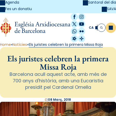
Agenda
Santoral del dia
SAVA
Fes un donatiu
Facebook
Instagram
X / Twitter
YouTube
CA
Me
Cerca
WhatsApp
Flickr
Radio Estel
Catalunya Cristi
Home
Notícies
Els juristes celebren la primera Missa Roja
Els juristes celebren la primera
Missa Roja
Barcelona acull aquest acte, amb més de
700 anys d'història, amb una Eucaristia
presidit pel Cardenal Omella
08 Març, 2018