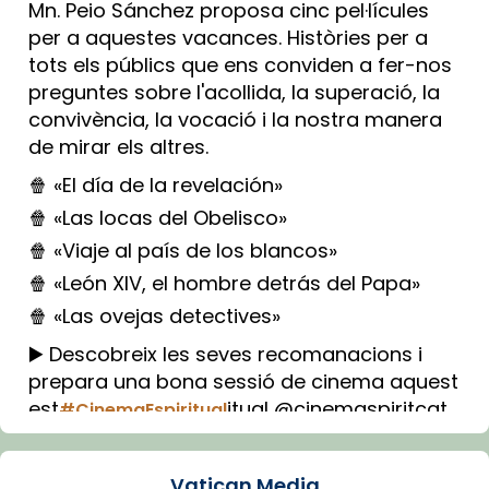
Mn. Peio Sánchez proposa cinc pel·lícules
per a aquestes vacances. Històries per a
tots els públics que ens conviden a fer-nos
preguntes sobre l'acollida, la superació, la
convivència, la vocació i la nostra manera
de mirar els altres.
🍿 «El día de la revelación»
🍿 «Las locas del Obelisco»
🍿 «Viaje al país de los blancos»
🍿 «León XIV, el hombre detrás del Papa»
🍿 «Las ovejas detectives»
▶️ Descobreix les seves recomanacions i
prepara una bona sessió de cinema aquest
est
itual @cinemaspiritcat
#CinemaEspiritual
Imatge: Generada amb IA (OpenAI)
Video
Vatican Media