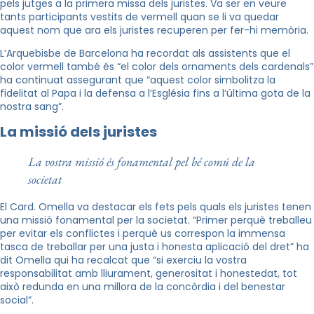
pels jutges a la primera missa dels juristes. Va ser en veure
tants participants vestits de vermell quan se li va quedar
aquest nom que ara els juristes recuperen per fer-hi memòria.
L’Arquebisbe de Barcelona ha recordat als assistents que el
color vermell també és “el color dels ornaments dels cardenals”
ha continuat assegurant que “aquest color simbolitza la
fidelitat al Papa i la defensa a l’Església fins a l’última gota de la
nostra sang”.
La missió dels juristes
La vostra missió és fonamental pel bé comú de la
societat
El Card. Omella va destacar els fets pels quals els juristes tenen
una missió fonamental per la societat. “Primer perquè treballeu
per evitar els conflictes i perquè us correspon la immensa
tasca de treballar per una justa i honesta aplicació del dret” ha
dit Omella qui ha recalcat que “si exerciu la vostra
responsabilitat amb lliurament, generositat i honestedat, tot
això redunda en una millora de la concòrdia i del benestar
social”.