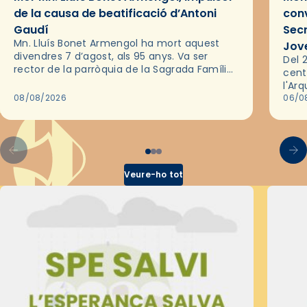
de la causa de beatificació d’Antoni
conv
Gaudí
Sec
Mn. Lluís Bonet Armengol ha mort aquest
Jov
divendres 7 d’agost, als 95 anys. Va ser
Del 2
rector de la parròquia de la Sagrada Família
cent
de Barcelona durant 25 anys, entre 1993 i
l'Ar
2018,…
08/08/2026
les 
06/0
pel 
Veure-ho tot