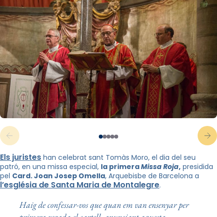
Els juristes
han celebrat sant Tomàs Moro, el dia del seu
patró, en una missa especial,
la primera
Missa Roja
,
presidida
pel
Card. Joan Josep Omella
, Arquebisbe de Barcelona a
l’església de Santa Maria de Montalegre
.
Haig de confessar-vos que quan em van ensenyar per
primera vegada el cartell anunciant aquesta