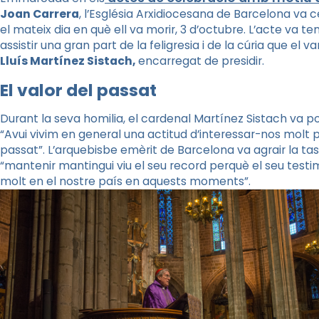
Joan Carrera
, l’Església Arxidiocesana de Barcelona va c
el mateix dia en què ell va morir, 3 d’octubre. L’acte va
ten
assistir una gran part de la feligresia i de la cúria que el va
Lluís Martínez Sistach,
encarregat de presidir.
El valor del passat
Durant la seva homilia, el cardenal Martínez Sistach va p
“Avui vivim en general una actitud d’interessar-nos molt p
passat”. L’arquebisbe emèrit de Barcelona va agrair la ta
“mantenir mantingui viu el seu record perquè el seu testi
molt en el nostre país en aquests moments”.