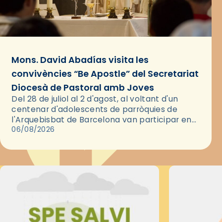
Mons. David Abadías visita les
convivències “Be Apostle” del Secretariat
Diocesà de Pastoral amb Joves
Del 28 de juliol al 2 d'agost, al voltant d'un
centenar d'adolescents de parròquies de
l'Arquebisbat de Barcelona van participar en
les convivències Be Apostle, organitzades pel
06/08/2026
Secretariat Diocesà de Pastoral amb…