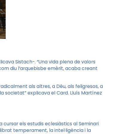
licava Sistach-. “Una vida plena de valors
i com diu l’arquebisbe emèrit, acaba creant
adicalment als altres, a Déu, als feligresos, a
e la societat” explicava el Card. Lluís Martínez
 cursar els estudis eclesiàstics al Seminari
ibrat temperament, la intel·ligència i la