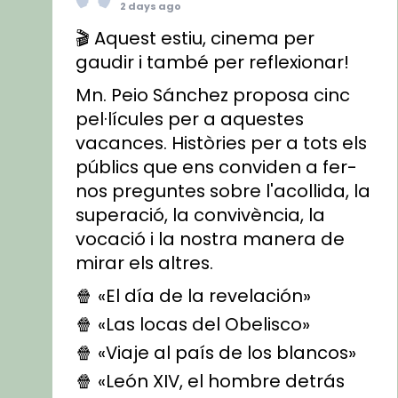
2 days ago
🎬 Aquest estiu, cinema per
gaudir i també per reflexionar!
Mn. Peio Sánchez proposa cinc
pel·lícules per a aquestes
vacances. Històries per a tots els
públics que ens conviden a fer-
nos preguntes sobre l'acollida, la
superació, la convivència, la
vocació i la nostra manera de
mirar els altres.
🍿 «El día de la revelación»
🍿 «Las locas del Obelisco»
🍿 «Viaje al país de los blancos»
🍿 «León XIV, el hombre detrás