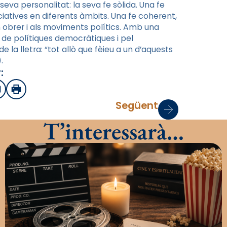
eva personalitat: la seva fe sòlida. Una fe
ciatives en diferents àmbits. Una fe coherent,
 obrer i als moviments polítics. Amb una
ó de polítiques democràtiques i pel
e la lletra: “tot allò que fèieu a un d’aquests
.
:
sApp
mail
Imprimir
Següent
T’interessarà…