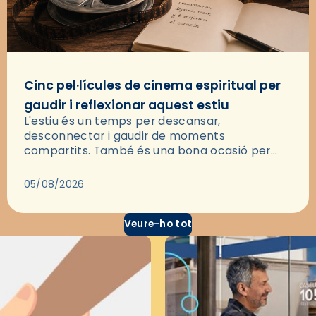
Cinc pel·lícules de cinema espiritual per
gaudir i reflexionar aquest estiu
L'estiu és un temps per descansar,
desconnectar i gaudir de moments
compartits. També és una bona ocasió per
deixar-se portar per una bona història i, a
través del cinema, reflexionar sobre les…
05/08/2026
Veure-ho tot