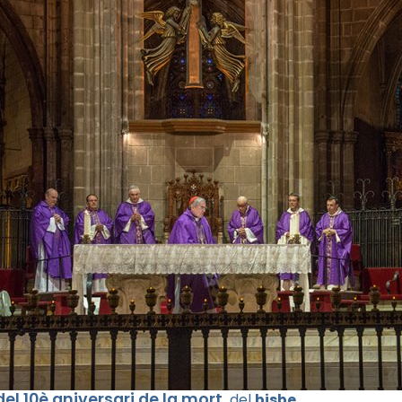
l 10è aniversari de la mort
del
bisbe