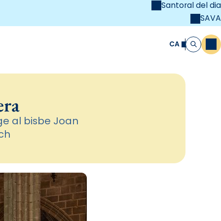
Santoral del dia
SAVA
el
unya Cristiana
CA
M
Cerca
era
e al bisbe Joan
ach