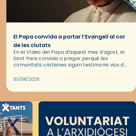
El Papa convida a portar l’Evangeli al cor
de les ciutats
En el Vídeo del Papa d’aquest mes d’agost, el
Sant Pare convida a pregar perquè les
comunitats cristianes siguin testimonis vius de
l’Evangeli enmig de les ciutats. A través d’una
pregària, el…
03/08/2026