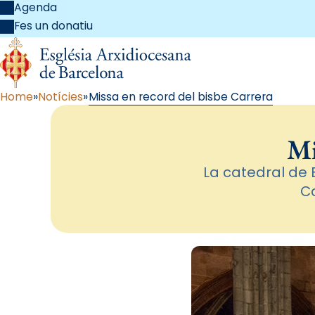
Agenda
Fes un donatiu
Home
Notícies
Missa en record del bisbe Carrera
Mi
La catedral de
Ca