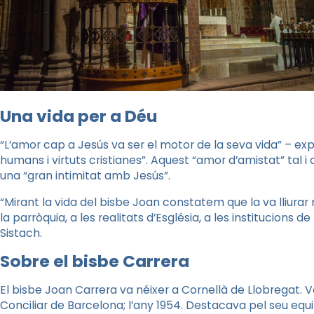
Una vida per a Déu
“L’amor cap a Jesús va ser el motor de la seva vida” – exp
humans i virtuts cristianes”. Aquest “amor d’amistat” tal 
una “gran intimitat amb Jesús”.
“Mirant la vida del bisbe Joan constatem que la va lliurar r
la parròquia, a les realitats d’Església, a les institucions d
Sistach.
Sobre el bisbe Carrera
El bisbe Joan Carrera va néixer a Cornellà de Llobregat. Va
Conciliar de Barcelona; l’any 1954. Destacava pel seu equil