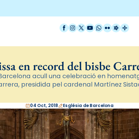
Facebook
Instagram
X / Twitter
YouTube
WhatsApp
Flickr
Radio Est
Catal
ssa en record del bisbe Carr
 Barcelona acull una celebració en homenatg
rrera, presidida pel cardenal Martínez Sist
04 Oct, 2018
Església de Barcelona