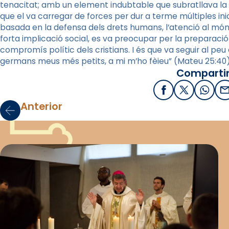
tenacitat; amb un element indubtable que subratllava la s
que el va carregar de forces per dur a terme múltiples ini
basada en la defensa dels drets humans, l’atenció al món
forta implicació social, es va preocupar per la preparaci
compromís polític dels cristians. I és que va seguir al peu d
germans meus més petits, a mi m’ho fèieu” (Mateu 25:40)
Compartir
Facebook
X / Twitter
What
E
Anterior