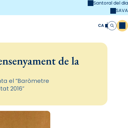
Santoral del dia
SAVA
el
unya Cristiana
CA
M
Cerca
l’ensenyament de la
enta el “Baròmetre
itat 2016”