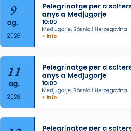
(OpenAI)
9
Pelegrinatge per a solter
Video
anys a Medjugorje
ag.
10:00
View on Facebook
·
Share
Medjugorje, Bòsnia i Herzegovina
2026
+ info
Arquebisbat de Barcelona
1 week ago
La Carmina va patir depressió.
Fa gairebé dos mesos, a l'Estadi
11
Pelegrinatge per a solter
Lluís Companys, la jove va fer
anys a Medjugorje
arribar el seu testimoni al papa
ag.
10:00
Lleó XIV.
Medjugorje, Bòsnia i Herzegovina
Recupera l'entrevista
2026
+ info
comp
tican News 👇
Vatican News
www.vaticannews.va/es/iglesia/news
07/carmina-historia-depresion-
Pelegrinatge per a solter
papa-viaje-espana-testimoni...