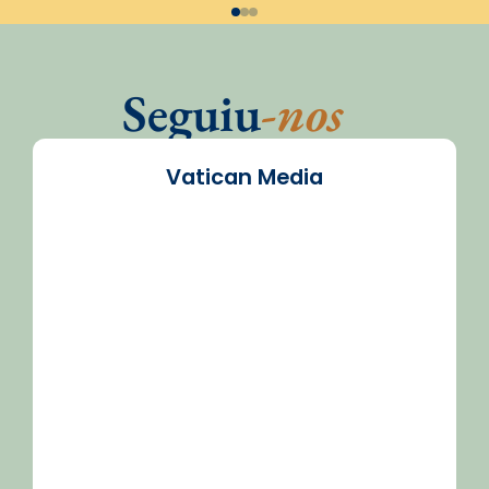
Seguiu
-nos
Vatican Media