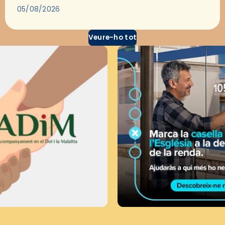
través del cinema, reflexionar sobre les…
05/08/2026
Veure-ho tot