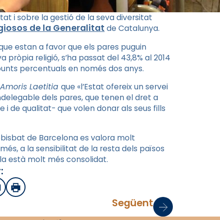
tat i sobre la gestió de la seva diversitat
giosos de la Generalitat
de Catalunya.
que estan a favor que els pares puguin
eva pròpia religió, s’ha passat del 43,8% al 2014
 punts percentuals en només dos anys.
Amoris Laetitia
que «l’Estat ofereix un servei
delegable dels pares, que tenen el dret a
 i de qualitat- que volen donar als seus fills
bisbat de Barcelona es valora molt
, a la sensibilitat de la resta dels països
ola està molt més consolidat.
:
sApp
mail
Imprimir
Següent