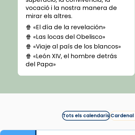
vocació i la nostra manera de
mirar els altres.
🍿 «El día de la revelación»
🍿 «Las locas del Obelisco»
🍿 «Viaje al país de los blancos»
🍿 «León XIV, el hombre detrás
del Papa»
🍿 «Las ovejas detectives»
▶️ Descobreix les seves
recomanacions i prepara una
bona sessió de cinema aquest
est
itual
#CinemaEspiritual
Tots els calendaris
Cardenal
@cinemaspiritcat
Imatge: Generada amb IA