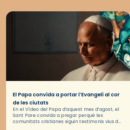
El Papa convida a portar l’Evangeli al cor
de les ciutats
En el Vídeo del Papa d’aquest mes d’agost, el
Sant Pare convida a pregar perquè les
comunitats cristianes siguin testimonis vius de
l’Evangeli enmig de les ciutats. A través d’una