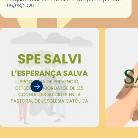
les convivències Be Apostle, organitzades pel
06/08/2026
Secretariat Diocesà de Pastoral amb…