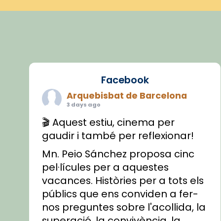
Facebook
Arquebisbat de Barcelona
3 days ago
🎬 Aquest estiu, cinema per
gaudir i també per reflexionar!
Mn. Peio Sánchez proposa cinc
pel·lícules per a aquestes
vacances. Històries per a tots els
públics que ens conviden a fer-
nos preguntes sobre l'acollida, la
superació, la convivència, la