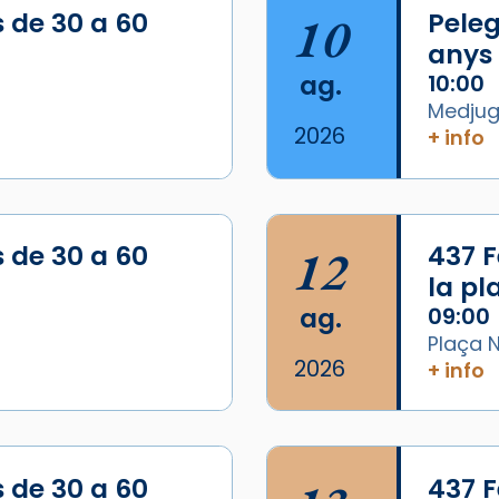
s de 30 a 60
10
Peleg
anys
ag.
10:00
Medjugo
2026
+ info
s de 30 a 60
12
437 F
la p
ag.
09:00
Plaça N
2026
+ info
/2026-
s de 30 a 60
437 F