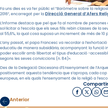
Fa uns dies es va fer públic el “Baròmetre sobre la religiosi
Direcció General d’Afers Reli
2016”, encarregat per la
L’informe destaca que pel que fa al nombre de persones 
sol·licitar a l’escola que els seus fills rebin classes de la s
al 55,6%, la qual cosa suposa un increment de més de 10
L’any passat, el papa Francesc va recordar a l’exhortació
educatiu de manera subsidiària, acompanyant la funció in
poder escollir amb llibertat el tipus d’educació -accessible
segons les seves conviccions (n. 84)».
Des de la Delegació Diocesana d’Ensenyament de l’Arque
positivament aquesta tendència que s’apropa, cada cop més
europeus, en els quals l’ensenyament de la religió a l’esc
Compartir
Facebook
X / Twitter
What
E
Anterior