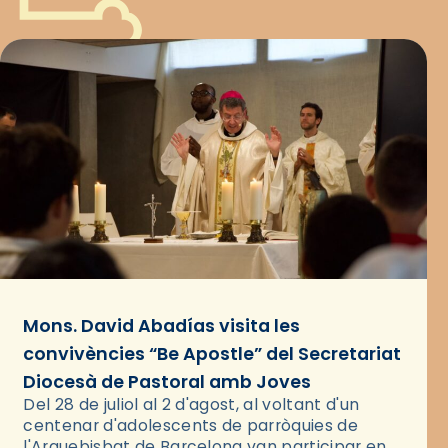
Mons. David Abadías visita les
convivències “Be Apostle” del Secretariat
Diocesà de Pastoral amb Joves
Del 28 de juliol al 2 d'agost, al voltant d'un
centenar d'adolescents de parròquies de
l'Arquebisbat de Barcelona van participar en