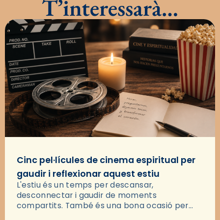
T’interessarà…
Cinc pel·lícules de cinema espiritual per
gaudir i reflexionar aquest estiu
L'estiu és un temps per descansar,
desconnectar i gaudir de moments
compartits. També és una bona ocasió per
deixar-se portar per una bona història i, a