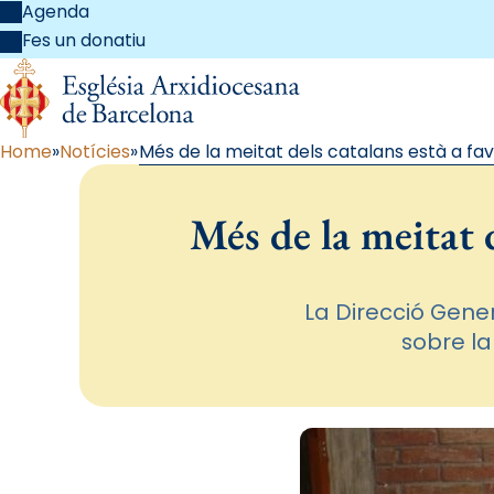
Agenda
Fes un donatiu
Home
Notícies
Més de la meitat dels catalans està a favo
Més de la meitat d
La Direcció Gener
sobre la 