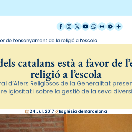
Facebook
Instagram
X / Twitter
YouTube
WhatsApp
Flickr
Radio Est
Catal
r de l’ensenyament de la religió a l’escola
els catalans està a favor de 
religió a l’escola
al d’Afers Religiosos de la Generalitat pres
religiositat i sobre la gestió de la seva divers
24 Jul, 2017
Església de Barcelona