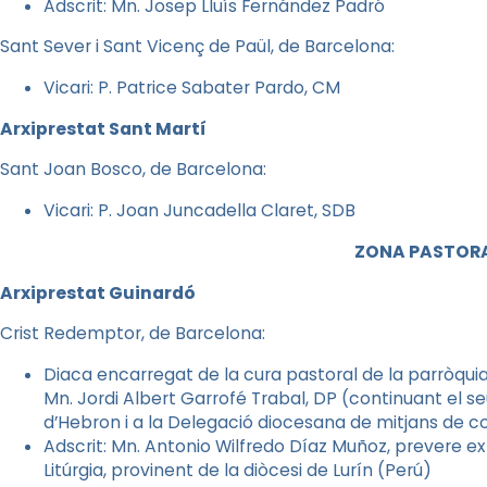
Adscrit: Mn. Josep Lluís Fernández Padró
Sant Sever i Sant Vicenç de Paül, de Barcelona:
Vicari: P. Patrice Sabater Pardo, CM
Arxiprestat Sant Martí
Sant Joan Bosco, de Barcelona:
Vicari: P. Joan Juncadella Claret, SDB
ZONA PASTORA
Arxiprestat Guinardó
Crist Redemptor, de Barcelona:
Diaca encarregat de la cura pastoral de la parròquia 
Mn. Jordi Albert Garrofé Trabal, DP (continuant el seu
d’Hebron i a la Delegació diocesana de mitjans de c
Adscrit: Mn. Antonio Wilfredo Díaz Muñoz, prevere ext
Litúrgia, provinent de la diòcesi de Lurín (Perú)