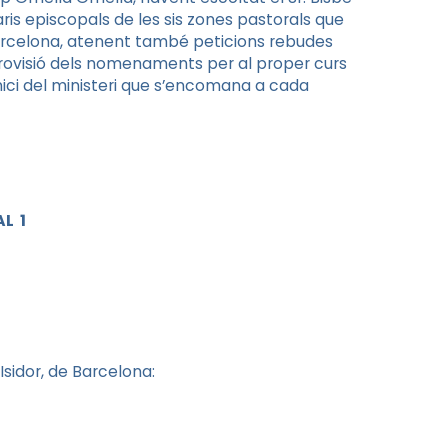
caris episcopals de les sis zones pastorals que
e Barcelona, atenent també peticions rebudes
 provisió dels nomenaments per al proper curs
nici del ministeri que s’encomana a cada
L 1
Isidor, de Barcelona: