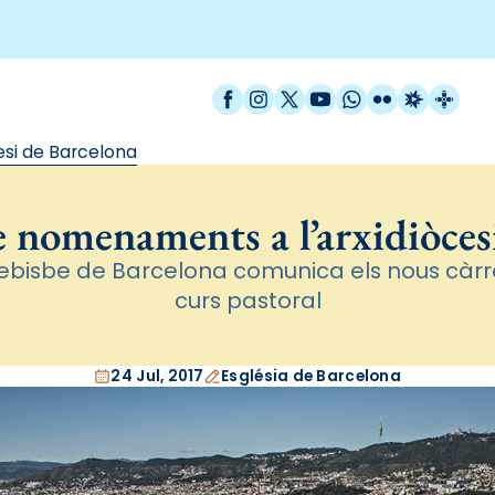
Facebook
Instagram
X / Twitter
YouTube
WhatsApp
Flickr
Radio Est
Catal
si de Barcelona
nomenaments a l’arxidiòces
ebisbe de Barcelona comunica els nous càrr
curs pastoral
24 Jul, 2017
Església de Barcelona