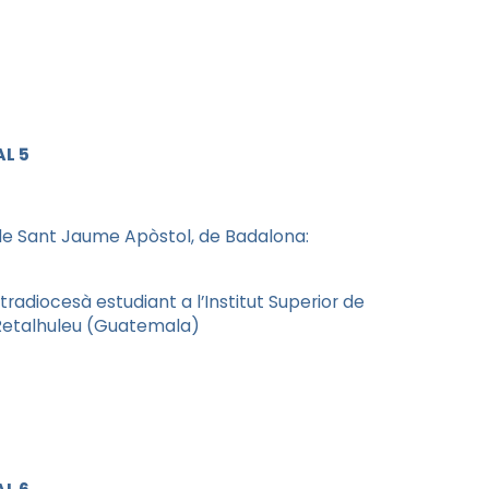
L 5
 de Sant Jaume Apòstol, de Badalona:
tradiocesà estudiant a l’Institut Superior de
– Retalhuleu (Guatemala)