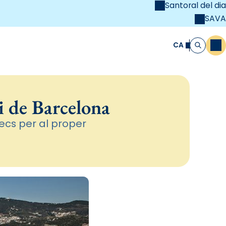
Santoral del dia
SAVA
el
unya Cristiana
CA
M
Cerca
i de Barcelona
ecs per al proper