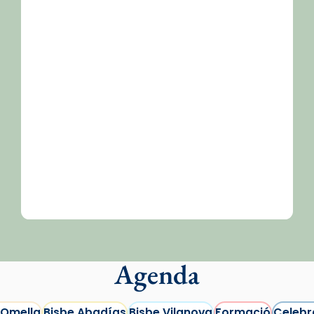
Agenda
 Omella
Bisbe Abadías
Bisbe Vilanova
Formació
Celebr