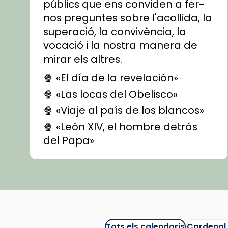
públics que ens conviden a fer-
nos preguntes sobre l'acollida, la
superació, la convivència, la
vocació i la nostra manera de
mirar els altres.
🍿 «El día de la revelación»
🍿 «Las locas del Obelisco»
🍿 «Viaje al país de los blancos»
🍿 «León XIV, el hombre detrás
del Papa»
🍿 «Las ovejas detectives»
▶️ Descobreix les seves
recomanacions i prepara una
bona sessió de cinema aquest
est
itual
#CinemaEspiritual
Tots els calendaris
Cardenal