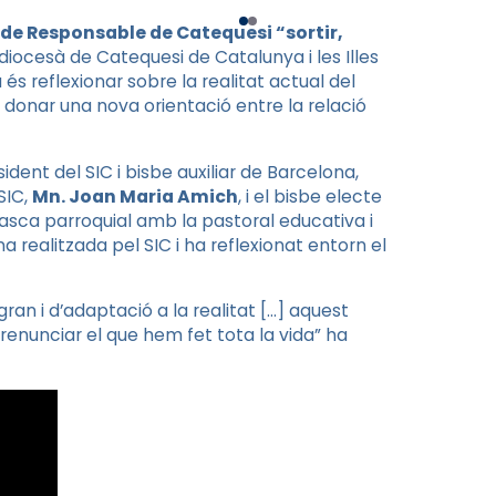
de Responsable de Catequesi “sortir,
diocesà de Catequesi de Catalunya i les Illes
da és reflexionar sobre la realitat actual del
 donar una nova orientació entre la relació
dent del SIC i bisbe auxiliar de Barcelona,
SIC,
Mn. Joan Maria Amich
, i el bisbe electe
tasca parroquial amb la pastoral educativa i
a realitzada pel SIC i ha reflexionat entorn el
an i d’adaptació a la realitat […] aquest
renunciar el que hem fet tota la vida” ha