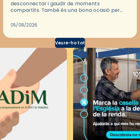
desconnectar i gaudir de moments
compartits. També és una bona ocasió per
deixar-se portar per una bona història i, a
través del cinema, reflexionar sobre les…
05/08/2026
Veure-ho tot