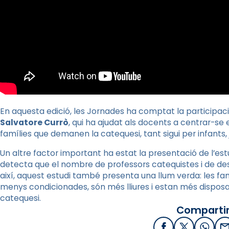
En aquesta edició, les Jornades ha comptat la participa
Salvatore Currò
, qui ha ajudat als docents a centrar-se
famílies que demanen la catequesi, tant sigui per infants, jo
Un altre factor important ha estat la presentació de l’estu
detecta que el nombre de professors catequistes i de destin
així, aquest estudi també presenta una llum verda: les fa
menys condicionades, són més lliures i estan més disposad
catequesi.
Compartir