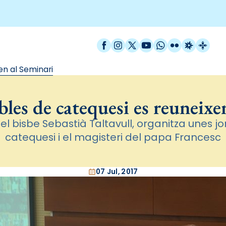
Facebook
Instagram
X / Twitter
YouTube
WhatsApp
Flickr
Radio Est
Catal
en al Seminari
bles de catequesi es reuneixe
 pel bisbe Sebastià Taltavull, organitza unes 
catequesi i el magisteri del papa Francesc
07 Jul, 2017