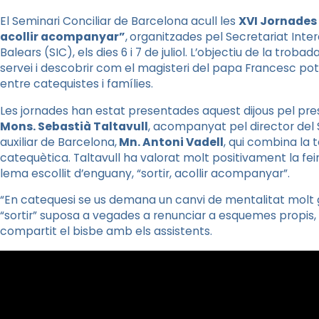
El Seminari Conciliar de Barcelona acull les
XVI Jornades 
acollir acompanyar”
,
organitzades pel Secretariat Inter
Balears (SIC), els dies 6 i 7 de juliol. L’objectiu de la troba
servei i descobrir com el magisteri del papa Francesc pot
entre catequistes i famílies.
Les jornades han estat presentades aquest dijous pel presi
Mons. Sebastià Taltavull
, acompanyat pel director del 
auxiliar de Barcelona,
Mn. Antoni Vadell
, qui combina la 
catequètica. Taltavull ha valorat molt positivament la fein
lema escollit d’enguany, “sortir, acollir acompanyar”.
“En catequesi se us demana un canvi de mentalitat molt gr
“sortir” suposa a vegades a renunciar a esquemes propis, 
compartit el bisbe amb els assistents.