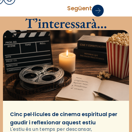
sApp
mail
Imprimir
Següent
T’interessarà…
Cinc pel·lícules de cinema espiritual per
gaudir i reflexionar aquest estiu
L'estiu és un temps per descansar,