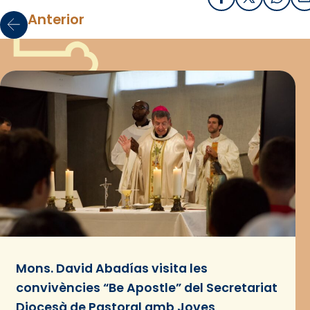
Facebook
X / Twitter
What
E
Anterior
Mons. David Abadías visita les
convivències “Be Apostle” del Secretariat
Diocesà de Pastoral amb Joves