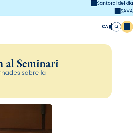
Santoral del dia
SAVA
el
unya Cristiana
CA
M
Cerca
n al Seminari
jornades sobre la