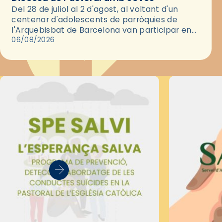
Del 28 de juliol al 2 d'agost, al voltant d'un
centenar d'adolescents de parròquies de
l'Arquebisbat de Barcelona van participar en
les convivències Be Apostle, organitzades pel
06/08/2026
Secretariat Diocesà de Pastoral amb…