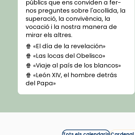
públics que ens conviden a fer-
nos preguntes sobre l'acollida, la
superació, la convivència, la
vocació i la nostra manera de
mirar els altres.
🍿 «El día de la revelación»
🍿 «Las locas del Obelisco»
🍿 «Viaje al país de los blancos»
🍿 «León XIV, el hombre detrás
del Papa»
🍿 «Las ovejas detectives»
▶️ Descobreix les seves
recomanacions i prepara una
bona sessió de cinema aquest
est
itual
#CinemaEspiritual
Tots els calendaris
Cardenal