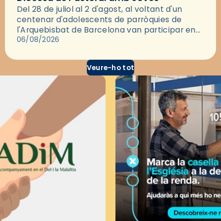
Del 28 de juliol al 2 d'agost, al voltant d'un
centenar d'adolescents de parròquies de
l'Arquebisbat de Barcelona van participar en
les convivències Be Apostle, organitzades pel
06/08/2026
Secretariat Diocesà de Pastoral amb…
Veure-ho tot