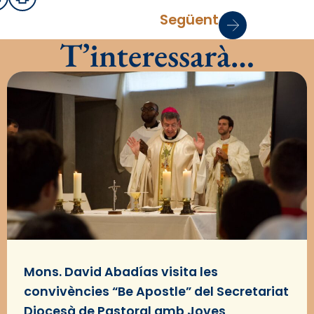
sApp
mail
Imprimir
Següent
T’interessarà…
Mons. David Abadías visita les
convivències “Be Apostle” del Secretariat
Diocesà de Pastoral amb Joves