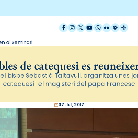
Facebook
Instagram
X / Twitter
YouTube
WhatsApp
Flickr
Radio Est
Catal
en al Seminari
bles de catequesi es reuneixe
 pel bisbe Sebastià Taltavull, organitza unes 
catequesi i el magisteri del papa Francesc
07 Jul, 2017