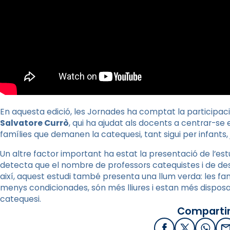
En aquesta edició, les Jornades ha comptat la participa
Salvatore Currò
, qui ha ajudat als docents a centrar-se
famílies que demanen la catequesi, tant sigui per infants, jo
Un altre factor important ha estat la presentació de l’estu
detecta que el nombre de professors catequistes i de destin
així, aquest estudi també presenta una llum verda: les fa
menys condicionades, són més lliures i estan més disposad
catequesi.
Compartir