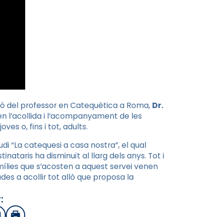
ció del professor en Catequètica a Roma,
Dr.
 en l’acollida i l’acompanyament de les
ves o, fins i tot, adults.
di “La catequesi a casa nostra”, el qual
ataris ha disminuït al llarg dels anys. Tot i
mílies que s’acosten a aquest servei venen
es a acollir tot allò que proposa la
: