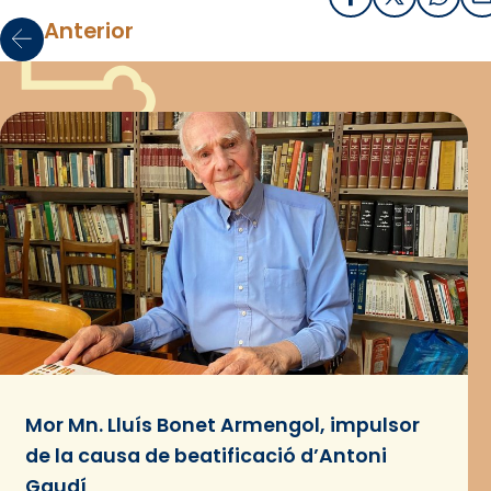
Facebook
X / Twitter
What
E
Anterior
Mor Mn. Lluís Bonet Armengol, impulsor
de la causa de beatificació d’Antoni
Gaudí