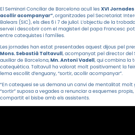
El Seminari Conciliar de Barcelona acull les
XVI Jornades 
acollir acompanyar”
,
organitzades pel Secretariat Inter
Balears (SIC), els dies 6 i 7 de juliol. L’objectiu de la troba
servei i descobrir com el magisteri del papa Francesc pot
entre catequistes i famílies.
Les jornades han estat presentades aquest dijous pel presi
Mons. Sebastià Taltavull
, acompanyat pel director del 
auxiliar de Barcelona,
Mn. Antoni Vadell
, qui combina la 
catequètica. Taltavull ha valorat molt positivament la fein
lema escollit d’enguany, “sortir, acollir acompanyar”.
“En catequesi se us demana un canvi de mentalitat molt gr
“sortir” suposa a vegades a renunciar a esquemes propis, 
compartit el bisbe amb els assistents.