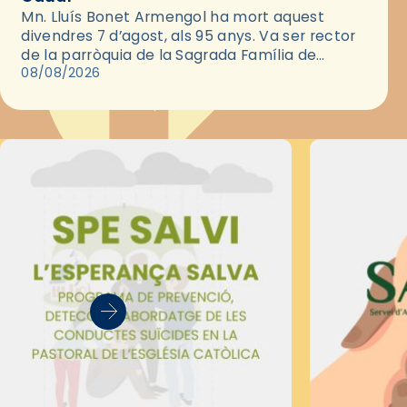
Mn. Lluís Bonet Armengol ha mort aquest
divendres 7 d’agost, als 95 anys. Va ser rector
de la parròquia de la Sagrada Família de
Barcelona durant 25 anys, entre 1993 i 2018,…
08/08/2026