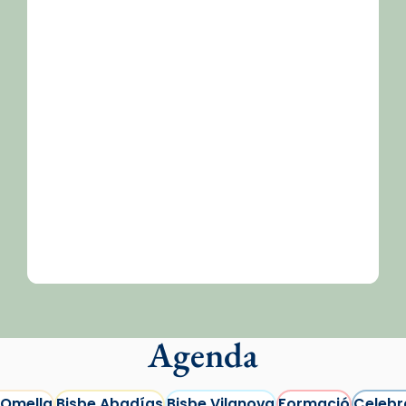
Agenda
 Omella
Bisbe Abadías
Bisbe Vilanova
Formació
Celebr