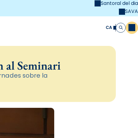
Santoral del dia
SAVA
el
unya Cristiana
CA
M
Cerca
n al Seminari
jornades sobre la