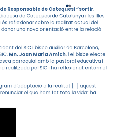
de Responsable de Catequesi “sortir,
diocesà de Catequesi de Catalunya i les Illes
da és reflexionar sobre la realitat actual del
 donar una nova orientació entre la relació
dent del SIC i bisbe auxiliar de Barcelona,
SIC,
Mn. Joan Maria Amich
, i el bisbe electe
tasca parroquial amb la pastoral educativa i
a realitzada pel SIC i ha reflexionat entorn el
an i d’adaptació a la realitat […] aquest
renunciar el que hem fet tota la vida” ha