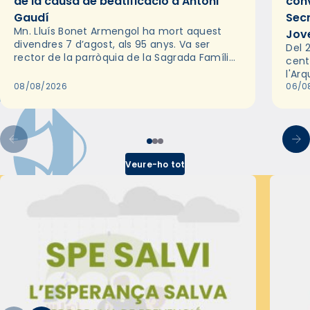
de la causa de beatificació d’Antoni
conv
Gaudí
Sec
Mn. Lluís Bonet Armengol ha mort aquest
Jov
divendres 7 d’agost, als 95 anys. Va ser
Del 2
rector de la parròquia de la Sagrada Família
cent
de Barcelona durant 25 anys, entre 1993 i
l'Ar
2018,…
08/08/2026
les 
06/0
pel 
Veure-ho tot