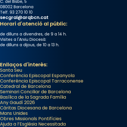
C. del Bisbe, 5
08002 Barcelona
Telf. 93 270 10 10
secgral@arqbcn.cat
Horari d'atenció al públic:
de dilluns a divendres, de 9 a 14 h.
Visites a l'Arxiu Diocesà:
de dilluns a dijous, de 10 a 13 h.
Enllaços d'interès:
Santa Seu
Conferència Episcopal Espanyola
Conferència Episcopal Tarraconense
Catedral de Barcelona
Seminari Conciliar de Barcelona
Basílica de la Sagrada Família
Any Gaudí 2026
Càritas Diocesana de Barcelona
Mans Unides
Obres Missionals Pontifícies
Ajuda a l’Església Necessitada