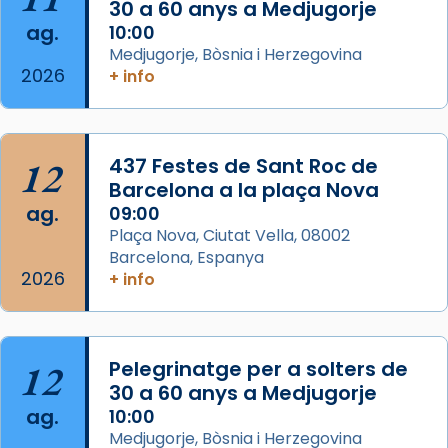
missa d’acció de gràcies en agraïment al
30 a 60 anys a Medjugorje
ag.
comitè organitzador de la visita apostòlica
10:00
Medjugorje, Bòsnia i Herzegovina
del Sant Pare Lleó XIV a Barcelona, i als
2026
+ info
col·laboradors, a la Catedral de Barcelona.
L’arquebisbe de Barcelona, el cardenal Joan
Josep Omella, ha presidit la missa i l’ha
12
437 Festes de Sant Roc de
concelebrat el bisbe auxiliar de Barcelona,
Barcelona a la plaça Nova
Mons. David Abadías.
ag.
09:00
📸 Dr. G. Simón
Plaça Nova, Ciutat Vella, 08002
Barcelona, Espanya
Photo
2026
+ info
View on Facebook
·
Share
Arquebisbat de Barcelona
12
Pelegrinatge per a solters de
2 weeks ago
30 a 60 anys a Medjugorje
Memòria de les santes Juliana i
ag.
10:00
Semproniana, verges i màrtirs.
Medjugorje, Bòsnia i Herzegovina