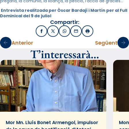
pregària, la comunió, la lloança, la petició, l’acció de gràcies…
Entrevista realitzada per Òscar Bardají i Martín per al Full
Dominical del 9 de juliol
Compartir:
Facebook
X / Twitter
WhatsApp
Email
Imprimir
Anterior
Següent
T’interessarà…
Mor Mn. Lluís Bonet Armengol, impulsor
Mons