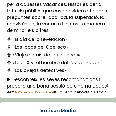
per a aquestes vacances. Històries per a
tots els públics que ens conviden a fer-nos
preguntes sobre l'acollida, la superació, la
convivència, la vocació i la nostra manera
de mirar els altres.
🍿 «El día de la revelación»
🍿 «Las locas del Obelisco»
🍿 «Viaje al país de los blancos»
🍿 «León XIV, el hombre detrás del Papa»
🍿 «Las ovejas detectives»
▶️ Descobreix les seves recomanacions i
prepara una bona sessió de cinema aquest
est
itual @cinemaspiritcat
#CinemaEspiritual
Imatge: Generada amb IA (OpenAI)
Video
Vatican Media