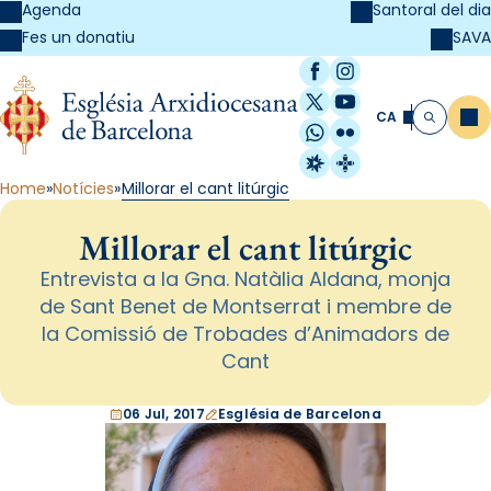
Agenda
Santoral del dia
SAVA
Fes un donatiu
Facebook
Instagram
X / Twitter
YouTube
CA
Me
Cerca
WhatsApp
Flickr
Radio Estel
Catalunya Cristi
Home
Notícies
Millorar el cant litúrgic
Millorar el cant litúrgic
Entrevista a la Gna. Natàlia Aldana, monja
de Sant Benet de Montserrat i membre de
la Comissió de Trobades d’Animadors de
Cant
06 Jul, 2017
Església de Barcelona