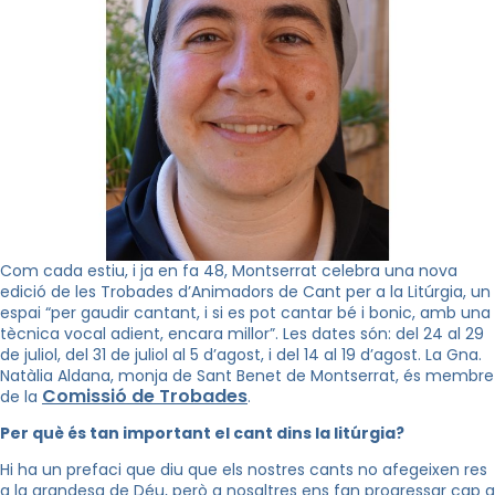
Com cada estiu, i ja en fa 48, Montserrat celebra una nova
edició de les Trobades d’Animadors de Cant per a la Litúrgia, un
espai “per gaudir cantant, i si es pot cantar bé i bonic, amb una
tècnica vocal adient, encara millor”. Les dates són: del 24 al 29
de juliol, del 31 de juliol al 5 d’agost, i del 14 al 19 d’agost. La Gna.
Natàlia Aldana, monja de Sant Benet de Montserrat, és membre
Comissió de Trobades
de la
.
Per què és tan important el cant dins la litúrgia?
Hi ha un prefaci que diu que els nostres cants no afegeixen res
a la grandesa de Déu, però a nosaltres ens fan progressar cap a