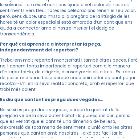
la salvació. I així és: el cant ens ajuda a vehicular els nostres
sentiments vers Déu. Totes les celebracions tenen el seu valor,
però, sens dubte, una missa o la pregària de la litúrgia de les
hores té un color especial si està amarada d’un cant que ens
ajuda a connectar amb el nostre interior i el desig de
transcendència.
Per què cal aprendre a interpretar la peça,
independentment del repertori?
Treballem molt repertori montserratí i també altres peces. Però
no li donem tanta importància al repertori com a la manera
d’interpretar-lo, de dirigir-lo, d’ensenyar-lo als altres… Es tracta
de posar una bona base perquè cada animador de cant pugui
recolzar-s’hi en la seva realitat concreta, amb el repertori que
trobi més adient.
Es diu que cantant es prega dues vegades…
No sé si es prega dues vegades, perquè la qualitat de la
pregària ve de la seva autenticitat i la puresa del cor, però sí
que és veritat que el cant té una dimensió de bellesa,
d’expressió de tota mena de sentiment, d’unió amb les altres
persones que canten amb nosaltres, i això pot facilitar la