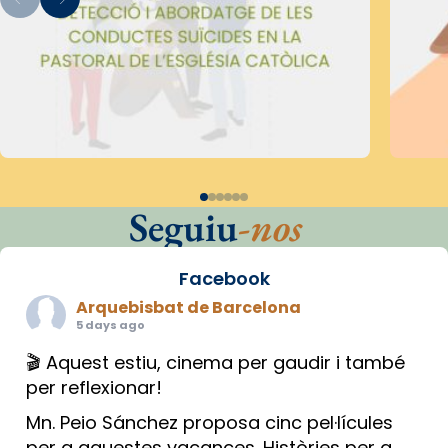
Seguiu
-nos
Facebook
Arquebisbat de Barcelona
5 days ago
🎬 Aquest estiu, cinema per gaudir i també
per reflexionar!
Mn. Peio Sánchez proposa cinc pel·lícules
per a aquestes vacances. Històries per a