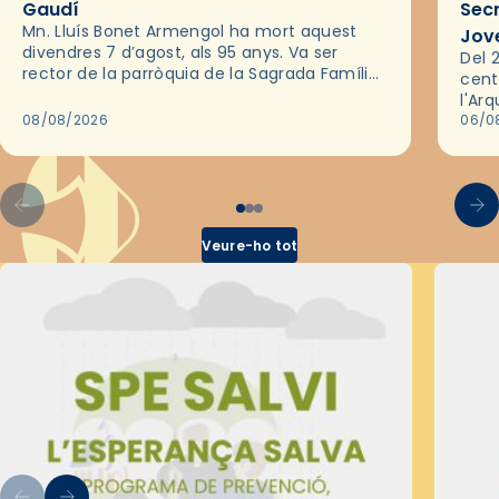
Gaudí
Sec
Mn. Lluís Bonet Armengol ha mort aquest
Jov
divendres 7 d’agost, als 95 anys. Va ser
Del 2
rector de la parròquia de la Sagrada Família
cent
de Barcelona durant 25 anys, entre 1993 i
l'Ar
2018,…
08/08/2026
les 
06/0
pel 
Veure-ho tot