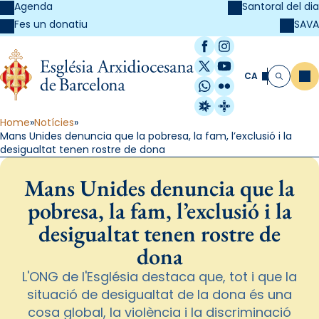
Agenda
Santoral del dia
SAVA
Fes un donatiu
Facebook
Instagram
X / Twitter
YouTube
CA
Me
Cerca
WhatsApp
Flickr
Radio Estel
Catalunya Cristi
Home
Notícies
Mans Unides denuncia que la pobresa, la fam, l’exclusió i la
desigualtat tenen rostre de dona
Mans Unides denuncia que la
pobresa, la fam, l’exclusió i la
desigualtat tenen rostre de
dona
L'ONG de l'Església destaca que, tot i que la
situació de desigualtat de la dona és una
cosa global, la violència i la discriminació