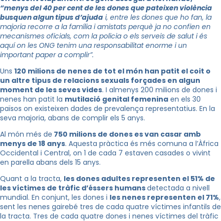
“menys del 40 per cent de les dones que pateixen violència
busquen algun tipus d’ajuda
i, entre les dones que ho fan, la
majoria recorre a la família i amistats perquè ja no confien en
mecanismes oficials, com la policia o els serveis de salut i és
aquí on les ONG tenim una responsabilitat enorme i un
important paper a complir”.
Uns
1
20 milions de nenes de tot el món han patit el coit o
un altre tipus de relacions sexuals forçades en algun
moment de les seves vides
. I almenys 200 milions de dones i
nenes han patit la
mutilació genital femenina
en els 30
països on existeixen dades de prevalença representatius. En la
seva majoria, abans de complir els 5 anys.
Al món més de
750 milions de dones es van casar amb
menys de 18 anys
. Aquesta pràctica és més comuna a l’Àfrica
Occidental i Central, on 1 de cada 7 estaven casades o vivint
en parella abans dels 15 anys.
Quant a la tracta,
les dones adultes representen el 51% de
les víctimes de tràfic d’éssers humans
detectada a nivell
mundial. En conjunt, les dones i
les nenes representen el 71%
,
sent les nenes gairebé tres de cada quatre víctimes infantils de
la tracta. Tres de cada quatre dones i nenes víctimes del tràfic