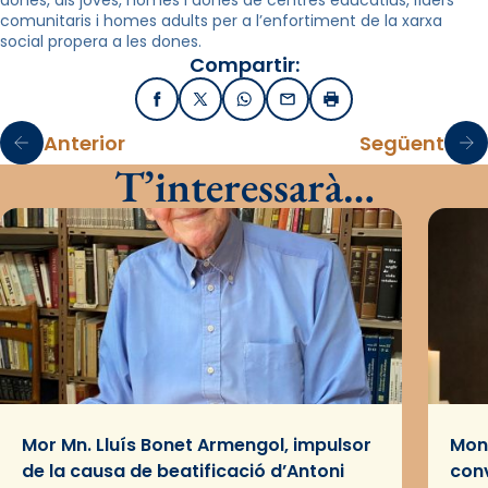
dones, als joves, homes i dones de centres educatius, líders
comunitaris i homes adults per a l’enfortiment de la xarxa
social propera a les dones.
Compartir:
Facebook
X / Twitter
WhatsApp
Email
Imprimir
Anterior
Següent
T’interessarà…
Mor Mn. Lluís Bonet Armengol, impulsor
Mons
de la causa de beatificació d’Antoni
conv