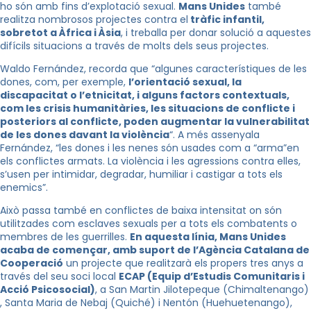
ho són amb fins d’explotació sexual.
Mans Unides
també
realitza nombrosos projectes contra el
tràfic infantil,
sobretot a Àfrica i Àsia
, i treballa per donar solució a aquestes
difícils situacions a través de molts dels seus projectes.
Waldo Fernández, recorda que “algunes característiques de les
dones, com, per exemple,
l’orientació sexual, la
discapacitat o l’etnicitat, i alguns factors contextuals,
com les crisis humanitàries, les situacions de conflicte i
posteriors al conflicte, poden augmentar la vulnerabilitat
de les dones davant la violència
“. A més assenyala
Fernández, “les dones i les nenes són usades com a “arma”en
els conflictes armats. La violència i les agressions contra elles,
s’usen per intimidar, degradar, humiliar i castigar a tots els
enemics”.
Això passa també en conflictes de baixa intensitat on són
utilitzades com esclaves sexuals per a tots els combatents o
membres de les guerrilles.
En aquesta línia, Mans Unides
acaba de començar, amb suport de l’Agència Catalana de
Cooperació
un projecte que realitzarà els propers tres anys a
través del seu soci local
ECAP (Equip d’Estudis Comunitaris i
Acció Psicosocial)
, a San Martin Jilotepeque (Chimaltenango)
, Santa Maria de Nebaj (Quiché) i Nentón (Huehuetenango),