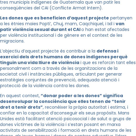
tres municipis indígenes de Guatemala que van patir les
conseqüències del CAI (Conflicte Armat Intern).
Les dones que es beneficien d’aquest projecte
pertanyen
a les ètnies maies Popti’, Chuj, mam, Caqchiquel, i Ixil i
van
patir violència sexual durant el CAI
o han estat afectades
per violència institucional i de gènere en el context de les
migracions.
L’objectiu d’aquest projecte és contribuir a la
defensa i
exercici dels drets humans de dones indígenes perquè
tinguin una vida lliure de violència
i que es reforcin tant elles
personalment com a través de les organitzacions de la
societat civil i instàncies públiques, articulant per generar
estratègies conjuntes de prevenció, adequada atenció i
protecció de la violència contra les dones.
En aquest context,
“donar poder a les dones” significa
desenvolupar la consciència que elles tenen de “tenir
dret a tenir drets”
, reconèixer la pròpia autoritat i estima, i
confiar en la capacitat d’aconseguir els seus propòsits. Mans
Unides està facilitant atenció psicosocial i de salut a grups de
dones víctimes de la violència i s’estan posant en marxa
activitats de sensibilització i formació en drets humans de les