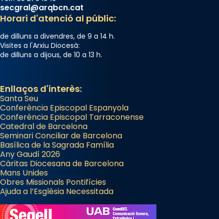
secgral@arqbcn.cat
gran a Mataró.
Horari d'atenció al públic:
«Si vols saber què és calor, ves per les
de dilluns a divendres, de 9 a 14 h.
Santes a Mataró»🥵.
Visites a l'Arxiu Diocesà:
de dilluns a dijous, de 10 a 13 h.
Photo
View on Facebook
·
Share
Enllaços d'interès:
Santa Seu
Conferència Episcopal Espanyola
Conferència Episcopal Tarraconense
Catedral de Barcelona
Seminari Conciliar de Barcelona
Basílica de la Sagrada Família
Any Gaudí 2026
Càritas Diocesana de Barcelona
Mans Unides
Obres Missionals Pontifícies
Ajuda a l’Església Necessitada