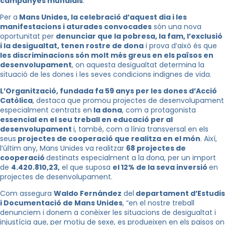
campanyes mundials
.
Per a
Mans Unides, la celebració d’aquest dia i les
manifestacions i aturades convocades
són una nova
oportunitat per
denunciar que la pobresa, la fam, l’exclusió
i la desigualtat, tenen rostre de dona
i prova d’això és que
les discriminacions són molt més greus en els països en
desenvolupament
, on aquesta desigualtat determina la
situació de les dones i les seves condicions indignes de vida.
L’Organització, fundada fa 59 anys per les dones d’Acció
Catòlica
, destaca que promou projectes de desenvolupament
especialment centrats en
la dona
, com a protagonista
essencial en el seu treball en educació per al
desenvolupament
i, també, com a línia transversal en els
seus
projectes de cooperació que realitza en el món
. Així,
l’últim any, Mans Unides va realitzar
68 projectes de
cooperació
destinats especialment a la dona, per un import
de
4.420.810,23,
el que suposa
el 12% de la seva inversió
en
projectes de desenvolupament.
Com assegura
Waldo Fernández
del
departament d’Estudis
i Documentació de Mans Unides
, “en el nostre treball
denunciem i donem a conèixer les situacions de desigualtat i
injustícia que, per motiu de sexe, es produeixen en els països on