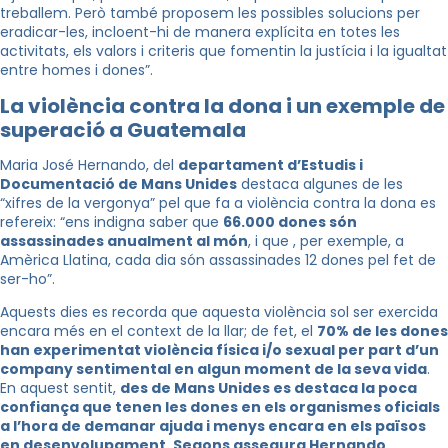
treballem. Però també proposem les possibles solucions per
eradicar-les, incloent-hi de manera explícita en totes les
activitats, els valors i criteris que fomentin la justícia i la igualtat
entre homes i dones”.
La violència contra la dona i un exemple de
superació a Guatemala
Maria José Hernando, del
departament d’Estudis i
Documentació de Mans Unide
s
destaca algunes de les
“xifres de la vergonya” pel que fa a violència contra la dona es
refereix: “ens indigna saber que
66.000 dones són
assassinades anualment al món
, i que , per exemple, a
Amèrica Llatina, cada dia són assassinades 12 dones pel fet de
ser-ho”.
Aquests dies es recorda que aquesta violència sol ser exercida
encara més en el context de la llar; de fet, el
70% de les dones
han experimentat violència física i/o sexual per part d’un
company sentimental en algun moment de la seva vida
.
En aquest sentit,
des de Mans Unides es destaca la poca
confiança que tenen les dones en els organismes oficials
a l’hora de demanar ajuda i menys encara en els països
en desenvolupament. Segons assegura Hernando,