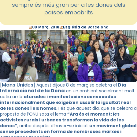
sempre és més gran per a les dones dels
països empobrits
08 Març, 2018
Església de Barcelona
Mans Unides
Dia
[
] Aquest dijous 8 de març se celebra el
Internacional de la Dona
en un ambient socialment molt
actiu amb
aturades i manifestacions convocades
internacionalment que exigeixen assolir la igualtat real
de les dones i els homes
. I és que aquest dia, que se celebra a
proposta de l’ONU sota el lema
“Ara és el moment: les
activistes rurals i urbanes transformen la vida de les
dones”
, arriba després d’haver-se iniciat
un moviment global
sense precedents en forma de nombroses marxes i