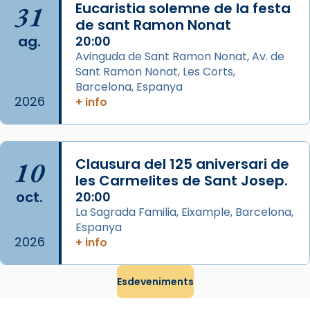
31
Eucaristia solemne de la festa
comitè organitzador de la visita apostòlica
de sant Ramon Nonat
del Sant Pare Lleó XIV a Barcelona, i als
ag.
20:00
col·laboradors, a la Catedral de Barcelona.
Avinguda de Sant Ramon Nonat, Av. de
L’arquebisbe de Barcelona, el cardenal Joan
Sant Ramon Nonat, Les Corts,
Josep Omella, ha presidit la missa i l’ha
Barcelona, Espanya
2026
+ info
concelebrat el bisbe auxiliar de Barcelona,
Mons. David Abadías.
📸 Dr. G. Simón
10
Clausura del 125 aniversari de
Photo
les Carmelites de Sant Josep.
View on Facebook
·
Share
oct.
20:00
La Sagrada Familia, Eixample, Barcelona,
Espanya
Arquebisbat de Barcelona
2026
2 weeks ago
+ info
Memòria de les santes Juliana i
Semproniana, verges i màrtirs.
Esdeveniments
Acompanyant la història de sant Cugat, a