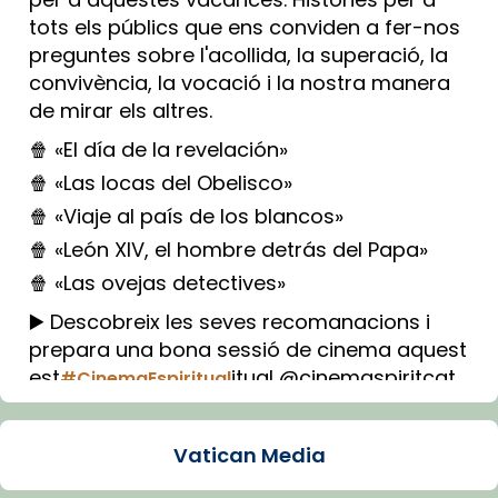
tots els públics que ens conviden a fer-nos
preguntes sobre l'acollida, la superació, la
convivència, la vocació i la nostra manera
de mirar els altres.
🍿 «El día de la revelación»
🍿 «Las locas del Obelisco»
🍿 «Viaje al país de los blancos»
🍿 «León XIV, el hombre detrás del Papa»
🍿 «Las ovejas detectives»
▶️ Descobreix les seves recomanacions i
prepara una bona sessió de cinema aquest
est
itual @cinemaspiritcat
#CinemaEspiritual
Imatge: Generada amb IA (OpenAI)
Video
Vatican Media
View on Facebook
·
Share