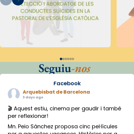
Seguiu
-nos
Facebook
Arquebisbat de Barcelona
3 days ago
🎬 Aquest estiu, cinema per gaudir i també
per reflexionar!
Mn. Peio Sánchez proposa cinc pel·lícules
per a aquestes vacances. Històries per a