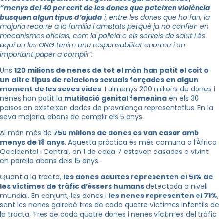
“menys del 40 per cent de les dones que pateixen violència
busquen algun tipus d’ajuda
i, entre les dones que ho fan, la
majoria recorre a la família i amistats perquè ja no confien en
mecanismes oficials, com la policia o els serveis de salut i és
aquí on les ONG tenim una responsabilitat enorme i un
important paper a complir”.
Uns
1
20 milions de nenes de tot el món han patit el coit o
un altre tipus de relacions sexuals forçades en algun
moment de les seves vides
. I almenys 200 milions de dones i
nenes han patit la
mutilació genital femenina
en els 30
països on existeixen dades de prevalença representatius. En la
seva majoria, abans de complir els 5 anys.
Al món més de
750 milions de dones es van casar amb
menys de 18 anys
. Aquesta pràctica és més comuna a l’Àfrica
Occidental i Central, on 1 de cada 7 estaven casades o vivint
en parella abans dels 15 anys.
Quant a la tracta,
les dones adultes representen el 51% de
les víctimes de tràfic d’éssers humans
detectada a nivell
mundial. En conjunt, les dones i
les nenes representen el 71%
,
sent les nenes gairebé tres de cada quatre víctimes infantils de
la tracta. Tres de cada quatre dones i nenes víctimes del tràfic