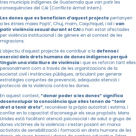
tres municipis indígenes de Guatemala que van patir les
conseqüències del CAI (Conflicte Armat Intern).
Les dones que es beneficien d’aquest projecte
pertanyen
a les ètnies maies Popti’, Chuj, mam, Caqchiquel, i Ixil i
van
patir violència sexual durant el CAI
o han estat afectades
per violència institucional i de gènere en el context de les
migracions.
L’objectiu d’aquest projecte és contribuir a la
defensa i
exercici dels drets humans de dones indígenes perquè
tinguin una vida lliure de violència
i que es reforcin tant elles
personalment com a través de les organitzacions de la
societat civil i instàncies públiques, articulant per generar
estratègies conjuntes de prevenció, adequada atenció i
protecció de la violència contra les dones.
En aquest context,
“donar poder a les dones” significa
desenvolupar la consciència que elles tenen de “tenir
dret a tenir drets”
, reconèixer la pròpia autoritat i estima, i
confiar en la capacitat d’aconseguir els seus propòsits. Mans
Unides està facilitant atenció psicosocial i de salut a grups de
dones víctimes de la violència i s’estan posant en marxa
activitats de sensibilització i formació en drets humans de les