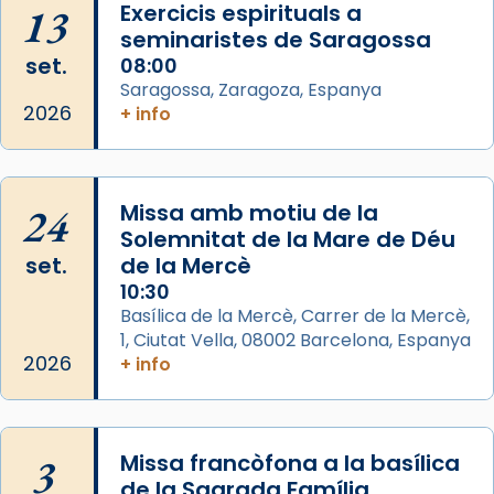
13
Exercicis espirituals a
comitè organitzador de la visita apostòlica
seminaristes de Saragossa
del Sant Pare Lleó XIV a Barcelona, i als
set.
08:00
col·laboradors, a la Catedral de Barcelona.
Saragossa, Zaragoza, Espanya
L’arquebisbe de Barcelona, el cardenal Joan
2026
+ info
Josep Omella, ha presidit la missa i l’ha
concelebrat el bisbe auxiliar de Barcelona,
Mons. David Abadías.
24
Missa amb motiu de la
📸 Dr. G. Simón
Solemnitat de la Mare de Déu
set.
de la Mercè
Photo
10:30
View on Facebook
·
Share
Basílica de la Mercè, Carrer de la Mercè,
1, Ciutat Vella, 08002 Barcelona, Espanya
2026
Arquebisbat de Barcelona
+ info
2 weeks ago
Memòria de les santes Juliana i
Semproniana, verges i màrtirs.
3
Missa francòfona a la basílica
de la Sagrada Família
Acompanyant la història de sant Cugat, a