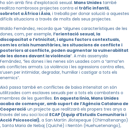
ho són amb fins d’explotació sexual.
Mans Unides
també
realitza nombrosos projectes contra el
tràfic infantil,
sobretot a Àfrica i Àsia
, i treballa per donar solució a aquestes
difícils situacions a través de molts dels seus projectes.
Waldo Fernández, recorda que “algunes característiques de les
dones, com, per exemple,
l’orientació sexual, la
discapacitat o l’etnicitat, i alguns factors contextuals,
com les crisis humanitàries, les situacions de conflicte i
posteriors al conflicte, poden augmentar la vulnerabilitat
de les dones davant la violència
“. A més assenyala
Fernández, “les dones i les nenes són usades com a “arma”en
els conflictes armats. La violència i les agressions contra elles,
s’usen per intimidar, degradar, humiliar i castigar a tots els
enemics”.
Això passa també en conflictes de baixa intensitat on són
utilitzades com esclaves sexuals per a tots els combatents o
membres de les guerrilles.
En aquesta línia, Mans Unides
acaba de començar, amb suport de l’Agència Catalana de
Cooperació
un projecte que realitzarà els propers tres anys a
través del seu soci local
ECAP (Equip d’Estudis Comunitaris i
Acció Psicosocial)
, a San Martin Jilotepeque (Chimaltenango)
, Santa Maria de Nebaj (Quiché) i Nentón (Huehuetenango),