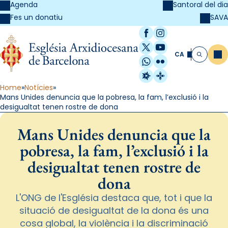
Agenda
Santoral del dia
SAVA
Fes un donatiu
Facebook
Instagram
X / Twitter
YouTube
CA
Me
Cerca
WhatsApp
Flickr
Radio Estel
Catalunya Cristi
Home
Notícies
Mans Unides denuncia que la pobresa, la fam, l’exclusió i la
desigualtat tenen rostre de dona
Mans Unides denuncia que la
pobresa, la fam, l’exclusió i la
desigualtat tenen rostre de
dona
L'ONG de l'Església destaca que, tot i que la
situació de desigualtat de la dona és una
cosa global, la violència i la discriminació