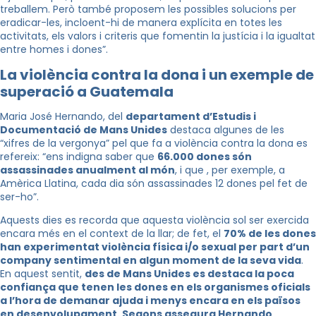
treballem. Però també proposem les possibles solucions per
eradicar-les, incloent-hi de manera explícita en totes les
activitats, els valors i criteris que fomentin la justícia i la igualtat
entre homes i dones”.
La violència contra la dona i un exemple de
superació a Guatemala
Maria José Hernando, del
departament d’Estudis i
Documentació de Mans Unide
s
destaca algunes de les
“xifres de la vergonya” pel que fa a violència contra la dona es
refereix: “ens indigna saber que
66.000 dones són
assassinades anualment al món
, i que , per exemple, a
Amèrica Llatina, cada dia són assassinades 12 dones pel fet de
ser-ho”.
Aquests dies es recorda que aquesta violència sol ser exercida
encara més en el context de la llar; de fet, el
70% de les dones
han experimentat violència física i/o sexual per part d’un
company sentimental en algun moment de la seva vida
.
En aquest sentit,
des de Mans Unides es destaca la poca
confiança que tenen les dones en els organismes oficials
a l’hora de demanar ajuda i menys encara en els països
en desenvolupament. Segons assegura Hernando,