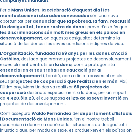
campanyes mundials
.
Per a
Mans Unides, la celebració d’aquest dia i les
manifestacions i aturades convocades
són una nova
oportunitat per
denunciar que la pobresa, la fam, l’exclusió
i la desigualtat, tenen rostre de dona
i prova d’això és que
les discriminacions són molt més greus en els països en
desenvolupament
, on aquesta desigualtat determina la
situació de les dones i les seves condicions indignes de vida.
L’Organització, fundada fa 59 anys per les dones d’Acció
Catòlica
, destaca que promou projectes de desenvolupament
especialment centrats en
la dona
, com a protagonista
essencial en el seu treball en educació per al
desenvolupament
i, també, com a línia transversal en els
seus
projectes de cooperació que realitza en el món
. Així,
l’últim any, Mans Unides va realitzar
68 projectes de
cooperació
destinats especialment a la dona, per un import
de
4.420.810,23,
el que suposa
el 12% de la seva inversió
en
projectes de desenvolupament.
Com assegura
Waldo Fernández
del
departament d’Estudis
i Documentació de Mans Unides
, “en el nostre treball
denunciem i donem a conèixer les situacions de desigualtat i
injustícia que, per motiu de sexe, es produeixen en els països on