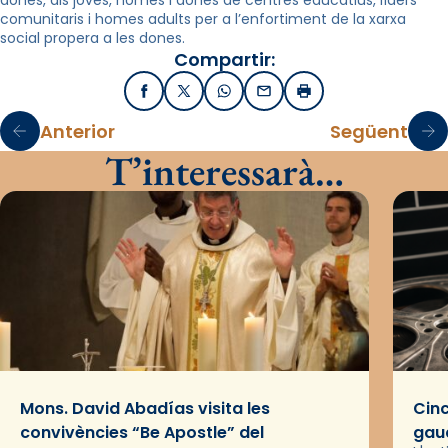
dones, als joves, homes i dones de centres educatius, líders
comunitaris i homes adults per a l’enfortiment de la xarxa
social propera a les dones.
Compartir:
Facebook
X / Twitter
WhatsApp
Email
Imprimir
Anterior
Següent
T’interessarà…
Mons. David Abadías visita les
Cinc
convivències “Be Apostle” del
gaud