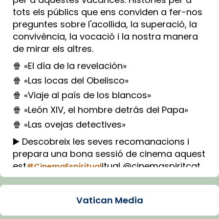
tots els públics que ens conviden a fer-nos
preguntes sobre l'acollida, la superació, la
convivència, la vocació i la nostra manera
de mirar els altres.
🍿 «El día de la revelación»
🍿 «Las locas del Obelisco»
🍿 «Viaje al país de los blancos»
🍿 «León XIV, el hombre detrás del Papa»
🍿 «Las ovejas detectives»
▶️ Descobreix les seves recomanacions i
prepara una bona sessió de cinema aquest
est
itual @cinemaspiritcat
#CinemaEspiritual
Imatge: Generada amb IA (OpenAI)
Video
Vatican Media
View on Facebook
·
Share