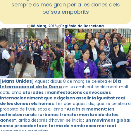
sempre és més gran per a les dones dels
països empobrits
08 Març, 2018
Església de Barcelona
Mans Unides
Dia
[
] Aquest dijous 8 de març se celebra el
Internacional de la Dona
en un ambient socialment molt
actiu amb
aturades i manifestacions convocades
internacionalment que exigeixen assolir la igualtat real
de les dones i els homes
. I és que aquest dia, que se celebra a
proposta de l’ONU sota el lema
“Ara és el moment: les
activistes rurals i urbanes transformen la vida de les
dones”
, arriba després d’haver-se iniciat
un moviment global
sense precedents en forma de nombroses marxes i