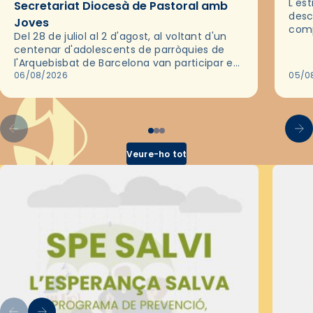
L'es
Secretariat Diocesà de Pastoral amb
desc
Joves
comp
Del 28 de juliol al 2 d'agost, al voltant d'un
deix
centenar d'adolescents de parròquies de
trav
l'Arquebisbat de Barcelona van participar en
les convivències Be Apostle, organitzades
06/08/2026
05/0
pel Secretariat Diocesà de Pastoral amb…
Veure-ho tot